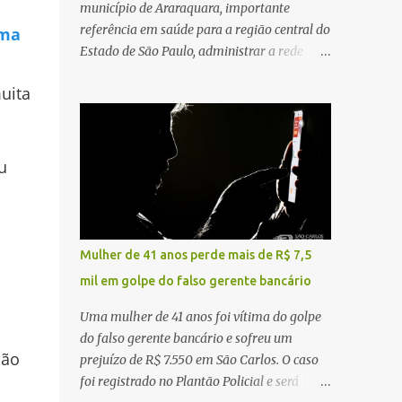
município de Araraquara, importante
referência em saúde para a região central do
uma
Estado de São Paulo, administrar a rede
pública significa tomar decisões que
uita
impactam diariamente milhares de pessoas.
A cidade concentra hospitais, unidades
especializadas e serviços de média e alta
complexidade que atendem pacientes não
u
apenas do município, mas também de
diversas cidades do entorno, ampliando
significativamente a responsabilidade da
gestão sobre o Sistema Único de Saúde
Mulher de 41 anos perde mais de R$ 7,5
(SUS). Nos últimos anos, o Governo Federal
mil em golpe do falso gerente bancário
tem ampliado investimentos destinados ao
fortalecimento da atenção básica, da
Uma mulher de 41 anos foi vítima do golpe
infraestrutura hospitalar e da
do falso gerente bancário e sofreu um
regionalização dos serviços de saúde.
ção
prejuízo de R$ 7.550 em São Carlos. O caso
Entretanto, em um cenário de demandas
foi registrado no Plantão Policial e será
crescentes e recursos necessariamente