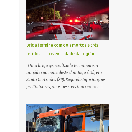
conseguir acessar o sistema, a vítima tentou
quando acabou colidindo na traseira de um
novamente contato com o suposto gerente,
Jeep Renegade. Segundo relato da condutora
mas não obteve resposta. Na segunda-fe...
do veículo, o trânsito estava lento e
congestionado devido a obras realizadas na
rodovia, momento em que ocorreu o
impacto. Com a violência da colisão, o
Briga termina com dois mortos e três
motociclista foi arremessado ao solo.
feridos a tiros em cidade da região
Testemunhas relataram que o capacete teria
se desprendido durante o acidente. O jovem
Uma briga generalizada terminou em
sofreu ferimentos gravíssimos e morreu
tragédia na noite deste domingo (26), em
ainda no local. Equipes de resgate e de
Santa Gertrudes (SP). Segundo informações
atendimento da concessionária responsável
preliminares, duas pessoas morreram e
pela rodovia foram acionadas e realizaram
outras três ficaram feridas após disparos de
a sinalização da via, além de prestarem
arma de fogo nas proximidades de uma
socorro à vítima. No entanto, o óbito foi
adega. O caso aconteceu por volta das
constatado ainda no local do acidente. A
20h40, na região da Avenida João Vitte. De
Polícia Militar Rodoviária compareceu para
acordo com as primeiras informações, a
o registro da ocorrência...
confusão teria começado dentro do