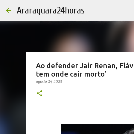
Araraquara24horas
Ao defender Jair Renan, Flá
tem onde cair morto’
agosto 24, 2023