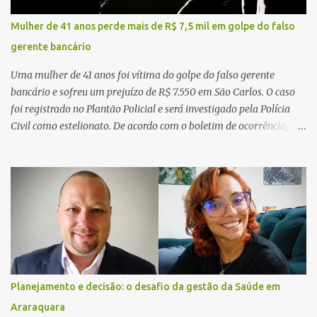
Mulher de 41 anos perde mais de R$ 7,5 mil em golpe do falso
gerente bancário
Uma mulher de 41 anos foi vítima do golpe do falso gerente
bancário e sofreu um prejuízo de R$ 7.550 em São Carlos. O caso
foi registrado no Plantão Policial e será investigado pela Polícia
Civil como estelionato. De acordo com o boletim de ocorrência, a
vítima recebeu contato pelo WhatsApp de um homem que
afirmava ser o novo gerente da conta bancária da empresa. O
suspeito alegou que seria necessário atualizar o cadastro da conta
e passou a orientar a vítima sobre os procedimentos que deveriam
ser realizados. Dias depois, o golpista enviou um documento em
PDF simulando uma comunicação oficial da instituição financeira.
Na sequência, entrou em contato por telefone e encaminhou um
link, orientando a vítima a acessá-lo pelo computador para
concluir a suposta atualização cadastral. Após realizar o
Planejamento e decisão: o desafio da gestão da Saúde em
procedimento, a conta bancária ficou bloqueada por algumas
Araraquara
horas. Sem conseguir acessar o sistema, a vítima tentou