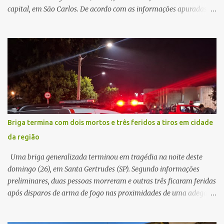
capital, em São Carlos. De acordo com as informações apuradas no
local, a vítima conduzia uma motocicleta quando acabou colidindo
na traseira de um Jeep Renegade. Segundo relato da condutora do
veículo, o trânsito estava lento e congestionado devido a obras
realizadas na rodovia, momento em que ocorreu o impacto. Com
a violência da colisão, o motociclista foi arremessado ao solo.
Testemunhas relataram que o capacete teria se desprendido
durante o acidente. O jovem sofreu ferimentos gravíssimos e
morreu ainda no local. Equipes de resgate e de atendimento da
concessionária responsável pela rodovia foram acionadas e
Briga termina com dois mortos e três feridos a tiros em cidade
realizaram a sinalização da via, além de prestarem socorro à
da região
vítima. No entanto, o óbito foi constatado ainda no local do
acidente. A Polícia Militar Rodoviária compareceu para o registro
Uma briga generalizada terminou em tragédia na noite deste
da ocorrência...
domingo (26), em Santa Gertrudes (SP). Segundo informações
preliminares, duas pessoas morreram e outras três ficaram feridas
após disparos de arma de fogo nas proximidades de uma adega. O
caso aconteceu por volta das 20h40, na região da Avenida João
Vitte. De acordo com as primeiras informações, a confusão teria