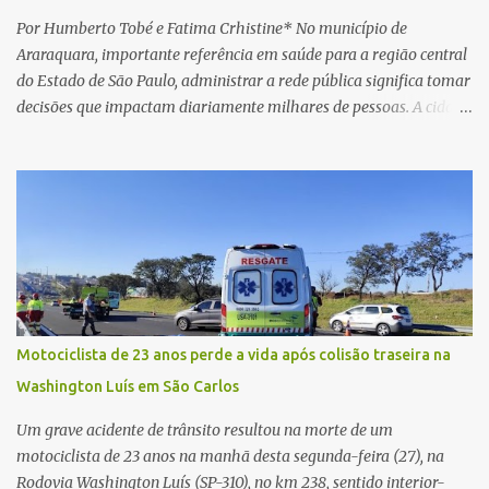
novamente contato com o suposto gerente, mas não obteve
Por Humberto Tobé e Fatima Crhistine* No município de
resposta. Na segunda-fe...
Araraquara, importante referência em saúde para a região central
do Estado de São Paulo, administrar a rede pública significa tomar
decisões que impactam diariamente milhares de pessoas. A cidade
concentra hospitais, unidades especializadas e serviços de média e
alta complexidade que atendem pacientes não apenas do
município, mas também de diversas cidades do entorno,
ampliando significativamente a responsabilidade da gestão sobre
o Sistema Único de Saúde (SUS). Nos últimos anos, o Governo
Federal tem ampliado investimentos destinados ao fortalecimento
da atenção básica, da infraestrutura hospitalar e da
regionalização dos serviços de saúde. Entretanto, em um cenário
de demandas crescentes e recursos necessariamente limitados, a
Motociclista de 23 anos perde a vida após colisão traseira na
principal missão da gestão pública não é apenas investir mais,
Washington Luís em São Carlos
mas decidir melhor onde investir para produzir o maior benefício
possível à população. Essa reflexão encontra respaldo tanto na
Um grave acidente de trânsito resultou na morte de um
teoria da admini...
motociclista de 23 anos na manhã desta segunda-feira (27), na
Rodovia Washington Luís (SP-310), no km 238, sentido interior-