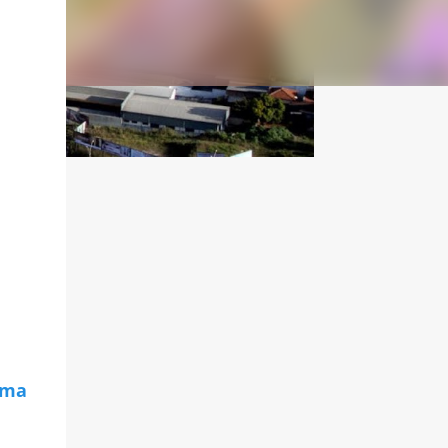
ama
m