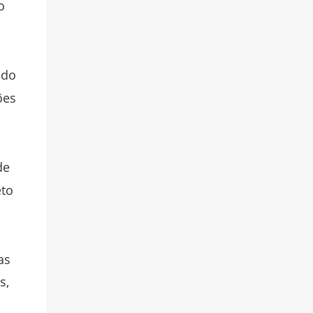
o
ndo
ões
de
eto
as
s,