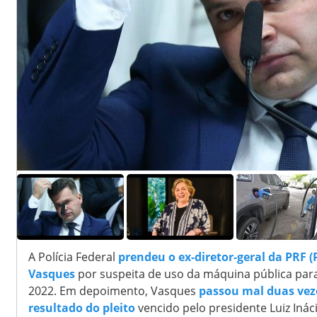
1
2
0
A Polícia Federal
prendeu o ex-diretor-geral da PRF (P
Vasques
por suspeita de uso da máquina pública para
2022. Em depoimento, Vasques
passou mal duas vez
resultado do pleito
vencido pelo presidente Luiz Ináci