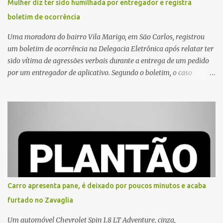
Mulher diz ter sido humilhada por entregador e registra
boletim de ocorrência
Uma moradora do bairro Vila Marigo, em São Carlos, registrou
um boletim de ocorrência na Delegacia Eletrônica após relatar ter
sido vítima de agressões verbais durante a entrega de um pedido
por um entregador de aplicativo. Segundo o boletim, o caso
ocorreu por volta das 17h de sexta-feira (31). A mulher afirmou
que o entregador teria acionado o interfone de forma equivocada
e, em seguida, passou a gritar em frente ao prédio, chamando a
atenção de moradores e de pessoas que estavam nas
proximidades. Ainda conforme o registro policial, a vítima relatou
que, ao receber a entrega, voltou a ser ofendida com palavras de
baixo calão e insultos. Ela informou à Polícia Civil que mora
sozinha e que se sentiu ameaçada, coagida e humilhada com a
situação. Fonte: São Carlos Agora
Carro apresenta pane, é deixado por poucos minutos e acaba
furtado no Zavaglia
Um automóvel Chevrolet Spin 1.8 LT Adventure, cinza,