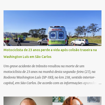
caso aconteceu por volta das 20h40, na região da Avenida João
Vitte. De acordo com as primeiras informações, a confusão teria
começado dentro do estabelecimento e se estendido para a área
externa, quando dois homens armados passaram a efetuar
diversos disparos. Duas vítimas morreram ainda no local. Outras
três pessoas foram baleadas e socorridas. Até o momento, não
foram divulgadas informações oficiais sobre o estado de saúde dos
feridos. Equipes da Polícia Militar de Santa Gertrudes atenderam a
ocorrência e isolaram a área para o trabalho da perícia. Até a
Motociclista de 23 anos perde a vida após colisão traseira na
última atualização, nenhum suspeito havia sido preso. A Polícia
Washington Luís em São Carlos
Civil investigará a motivação da briga, a autoria dos disparos e as
circunstâncias do crime. A ocorrência segue em anda...
Um grave acidente de trânsito resultou na morte de um
motociclista de 23 anos na manhã desta segunda-feira (27), na
Rodovia Washington Luís (SP-310), no km 238, sentido interior-
capital, em São Carlos. De acordo com as informações apuradas no
local, a vítima conduzia uma motocicleta quando acabou colidindo
na traseira de um Jeep Renegade. Segundo relato da condutora do
veículo, o trânsito estava lento e congestionado devido a obras