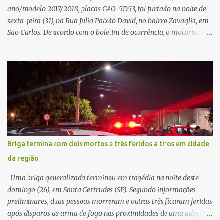
ano/modelo 2017/2018, placas GAQ-5D53, foi furtado na noite de
sexta-feira (31), na Rua Julia Paixão David, no bairro Zavaglia, em
São Carlos. De acordo com o boletim de ocorrência, o motorista
seguia pela via quando o veículo apresentou uma pane elétrica no
painel, deixando de funcionar e impossibilitando uma nova
partida. Ainda segundo o registro policial, o condutor estacionou o
carro, certificou-se de que todas as portas estavam trancadas,
permaneceu com a chave de ignição e se ausentou do local por
cerca de dez minutos para buscar ajuda. Ao retornar, constatou
que o automóvel havia desaparecido. A vítima realizou buscas
pelas imediações, mas não conseguiu localizar o veículo.
Conforme o boletim, um menino de aproximadamente 10 anos
Briga termina com dois mortos e três feridos a tiros em cidade
relatou ter visto a Spin passando pelo local fazendo um forte ruído,
da região
característica compatível com o problema mecânico que o veículo
já apresentava antes do furto. O carro possui seguro e, segundo a
Uma briga generalizada terminou em tragédia na noite deste
v...
domingo (26), em Santa Gertrudes (SP). Segundo informações
preliminares, duas pessoas morreram e outras três ficaram feridas
após disparos de arma de fogo nas proximidades de uma adega. O