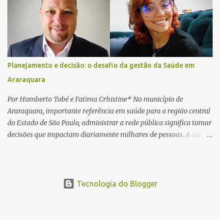
realizadas na rodovia, momento em que ocorreu o impacto. Com
a violência da colisão, o motociclista foi arremessado ao solo.
Testemunhas relataram que o capacete teria se desprendido
durante o acidente. O jovem sofreu ferimentos gravíssimos e
morreu ainda no local. Equipes de resgate e de atendimento da
concessionária responsável pela rodovia foram acionadas e
Planejamento e decisão: o desafio da gestão da Saúde em
realizaram a sinalização da via, além de prestarem socorro à
Araraquara
vítima. No entanto, o óbito foi constatado ainda no local do
acidente. A Polícia Militar Rodoviária compareceu para o registro
Por Humberto Tobé e Fatima Crhistine* No município de
da ocorrência...
Araraquara, importante referência em saúde para a região central
do Estado de São Paulo, administrar a rede pública significa tomar
decisões que impactam diariamente milhares de pessoas. A cidade
concentra hospitais, unidades especializadas e serviços de média e
alta complexidade que atendem pacientes não apenas do
município, mas também de diversas cidades do entorno,
ampliando significativamente a responsabilidade da gestão sobre
Tecnologia do Blogger
o Sistema Único de Saúde (SUS). Nos últimos anos, o Governo
Federal tem ampliado investimentos destinados ao fortalecimento
da atenção básica, da infraestrutura hospitalar e da