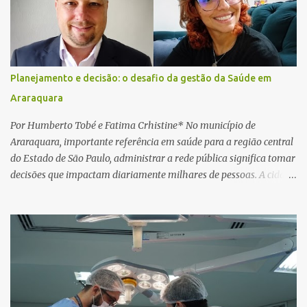
ser realizados. Dias depois, o golpista enviou um documento em
PDF simulando uma comunicação oficial da instituição financeira.
Na sequência, entrou em contato por telefone e encaminhou um
link, orientando a vítima a acessá-lo pelo computador para
concluir a suposta atualização cadastral. Após realizar o
Planejamento e decisão: o desafio da gestão da Saúde em
procedimento, a conta bancária ficou bloqueada por algumas
Araraquara
horas. Sem conseguir acessar o sistema, a vítima tentou
novamente contato com o suposto gerente, mas não obteve
Por Humberto Tobé e Fatima Crhistine* No município de
resposta. Na segunda-fe...
Araraquara, importante referência em saúde para a região central
do Estado de São Paulo, administrar a rede pública significa tomar
decisões que impactam diariamente milhares de pessoas. A cidade
concentra hospitais, unidades especializadas e serviços de média e
alta complexidade que atendem pacientes não apenas do
município, mas também de diversas cidades do entorno,
ampliando significativamente a responsabilidade da gestão sobre
o Sistema Único de Saúde (SUS). Nos últimos anos, o Governo
Federal tem ampliado investimentos destinados ao fortalecimento
da atenção básica, da infraestrutura hospitalar e da
regionalização dos serviços de saúde. Entretanto, em um cenário