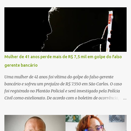
Mulher de 41 anos perde mais de R$ 7,5 mil em golpe do falso
gerente bancário
Uma mulher de 41 anos foi vítima do golpe do falso gerente
bancário e sofreu um prejuízo de R$ 7.550 em São Carlos. O caso
foi registrado no Plantão Policial e será investigado pela Polícia
Civil como estelionato. De acordo com o boletim de ocorrência, a
vítima recebeu contato pelo WhatsApp de um homem que
afirmava ser o novo gerente da conta bancária da empresa. O
suspeito alegou que seria necessário atualizar o cadastro da conta
e passou a orientar a vítima sobre os procedimentos que deveriam