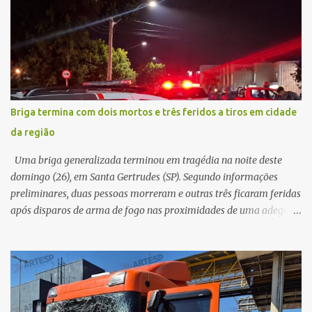
veículo, o trânsito estava lento e congestionado devido a obras
realizadas na rodovia, momento em que ocorreu o impacto. Com
a violência da colisão, o motociclista foi arremessado ao solo.
Testemunhas relataram que o capacete teria se desprendido
durante o acidente. O jovem sofreu ferimentos gravíssimos e
morreu ainda no local. Equipes de resgate e de atendimento da
concessionária responsável pela rodovia foram acionadas e
Briga termina com dois mortos e três feridos a tiros em cidade
realizaram a sinalização da via, além de prestarem socorro à
da região
vítima. No entanto, o óbito foi constatado ainda no local do
acidente. A Polícia Militar Rodoviária compareceu para o registro
Uma briga generalizada terminou em tragédia na noite deste
da ocorrência...
domingo (26), em Santa Gertrudes (SP). Segundo informações
preliminares, duas pessoas morreram e outras três ficaram feridas
após disparos de arma de fogo nas proximidades de uma adega. O
caso aconteceu por volta das 20h40, na região da Avenida João
Vitte. De acordo com as primeiras informações, a confusão teria
começado dentro do estabelecimento e se estendido para a área
externa, quando dois homens armados passaram a efetuar
diversos disparos. Duas vítimas morreram ainda no local. Outras
três pessoas foram baleadas e socorridas. Até o momento, não