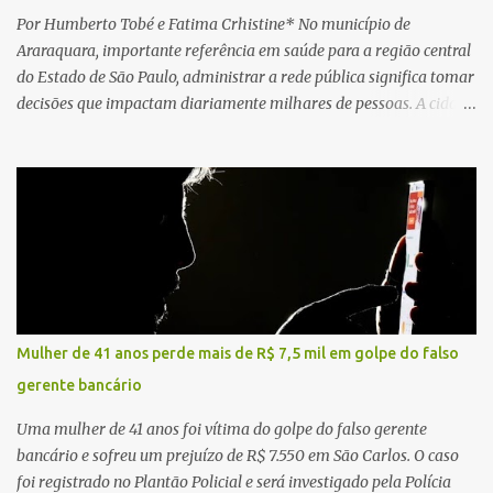
Por Humberto Tobé e Fatima Crhistine* No município de
Araraquara, importante referência em saúde para a região central
do Estado de São Paulo, administrar a rede pública significa tomar
decisões que impactam diariamente milhares de pessoas. A cidade
concentra hospitais, unidades especializadas e serviços de média e
alta complexidade que atendem pacientes não apenas do
município, mas também de diversas cidades do entorno,
ampliando significativamente a responsabilidade da gestão sobre
o Sistema Único de Saúde (SUS). Nos últimos anos, o Governo
Federal tem ampliado investimentos destinados ao fortalecimento
da atenção básica, da infraestrutura hospitalar e da
regionalização dos serviços de saúde. Entretanto, em um cenário
de demandas crescentes e recursos necessariamente limitados, a
Mulher de 41 anos perde mais de R$ 7,5 mil em golpe do falso
principal missão da gestão pública não é apenas investir mais,
gerente bancário
mas decidir melhor onde investir para produzir o maior benefício
possível à população. Essa reflexão encontra respaldo tanto na
Uma mulher de 41 anos foi vítima do golpe do falso gerente
teoria da admini...
bancário e sofreu um prejuízo de R$ 7.550 em São Carlos. O caso
foi registrado no Plantão Policial e será investigado pela Polícia