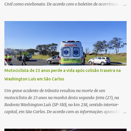
Civil como estelionato. De acordo com o boletim de ocorrência, a
vítima recebeu contato pelo WhatsApp de um homem que
afirmava ser o novo gerente da conta bancária da empresa. O
suspeito alegou que seria necessário atualizar o cadastro da conta
e passou a orientar a vítima sobre os procedimentos que deveriam
ser realizados. Dias depois, o golpista enviou um documento em
PDF simulando uma comunicação oficial da instituição financeira.
Na sequência, entrou em contato por telefone e encaminhou um
link, orientando a vítima a acessá-lo pelo computador para
concluir a suposta atualização cadastral. Após realizar o
Motociclista de 23 anos perde a vida após colisão traseira na
procedimento, a conta bancária ficou bloqueada por algumas
Washington Luís em São Carlos
horas. Sem conseguir acessar o sistema, a vítima tentou
novamente contato com o suposto gerente, mas não obteve
Um grave acidente de trânsito resultou na morte de um
resposta. Na segunda-fe...
motociclista de 23 anos na manhã desta segunda-feira (27), na
Rodovia Washington Luís (SP-310), no km 238, sentido interior-
capital, em São Carlos. De acordo com as informações apuradas no
local, a vítima conduzia uma motocicleta quando acabou colidindo
na traseira de um Jeep Renegade. Segundo relato da condutora do