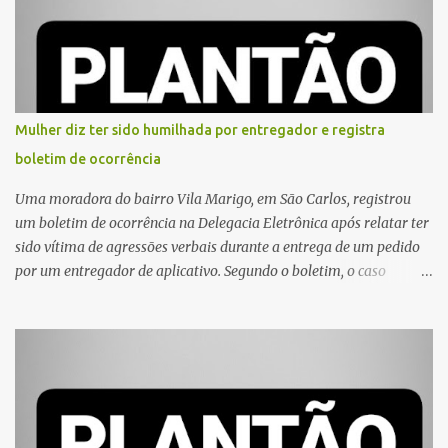
Mulher diz ter sido humilhada por entregador e registra
boletim de ocorrência
Uma moradora do bairro Vila Marigo, em São Carlos, registrou
um boletim de ocorrência na Delegacia Eletrônica após relatar ter
sido vítima de agressões verbais durante a entrega de um pedido
por um entregador de aplicativo. Segundo o boletim, o caso
ocorreu por volta das 17h de sexta-feira (31). A mulher afirmou
que o entregador teria acionado o interfone de forma equivocada
e, em seguida, passou a gritar em frente ao prédio, chamando a
atenção de moradores e de pessoas que estavam nas
proximidades. Ainda conforme o registro policial, a vítima relatou
que, ao receber a entrega, voltou a ser ofendida com palavras de
baixo calão e insultos. Ela informou à Polícia Civil que mora