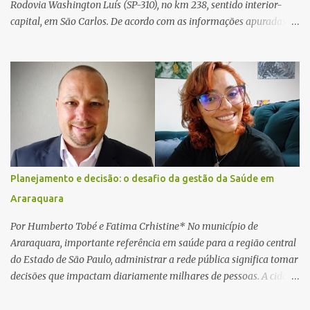
Rodovia Washington Luís (SP-310), no km 238, sentido interior-
capital, em São Carlos. De acordo com as informações apuradas no
local, a vítima conduzia uma motocicleta quando acabou colidindo
na traseira de um Jeep Renegade. Segundo relato da condutora do
veículo, o trânsito estava lento e congestionado devido a obras
realizadas na rodovia, momento em que ocorreu o impacto. Com
a violência da colisão, o motociclista foi arremessado ao solo.
Testemunhas relataram que o capacete teria se desprendido
durante o acidente. O jovem sofreu ferimentos gravíssimos e
morreu ainda no local. Equipes de resgate e de atendimento da
concessionária responsável pela rodovia foram acionadas e
Planejamento e decisão: o desafio da gestão da Saúde em
realizaram a sinalização da via, além de prestarem socorro à
Araraquara
vítima. No entanto, o óbito foi constatado ainda no local do
acidente. A Polícia Militar Rodoviária compareceu para o registro
Por Humberto Tobé e Fatima Crhistine* No município de
da ocorrência...
Araraquara, importante referência em saúde para a região central
do Estado de São Paulo, administrar a rede pública significa tomar
decisões que impactam diariamente milhares de pessoas. A cidade
concentra hospitais, unidades especializadas e serviços de média e
alta complexidade que atendem pacientes não apenas do