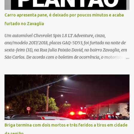
sozinha e que se sentiu ameaçada, coagida e humilhada com a
situação. Fonte: São Carlos Agora
Carro apresenta pane, é deixado por poucos minutos e acaba
furtado no Zavaglia
Um automóvel Chevrolet Spin 1.8 LT Adventure, cinza,
ano/modelo 2017/2018, placas GAQ-5D53, foi furtado na noite de
sexta-feira (31), na Rua Julia Paixão David, no bairro Zavaglia, em
São Carlos. De acordo com o boletim de ocorrência, o motorista
seguia pela via quando o veículo apresentou uma pane elétrica no
painel, deixando de funcionar e impossibilitando uma nova
partida. Ainda segundo o registro policial, o condutor estacionou o
carro, certificou-se de que todas as portas estavam trancadas,
permaneceu com a chave de ignição e se ausentou do local por
cerca de dez minutos para buscar ajuda. Ao retornar, constatou
que o automóvel havia desaparecido. A vítima realizou buscas
pelas imediações, mas não conseguiu localizar o veículo.
Conforme o boletim, um menino de aproximadamente 10 anos
Briga termina com dois mortos e três feridos a tiros em cidade
relatou ter visto a Spin passando pelo local fazendo um forte ruído,
da região