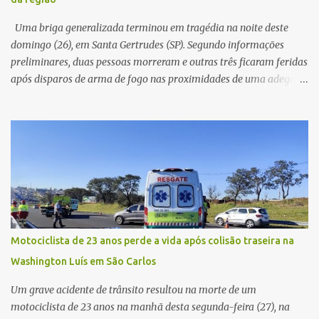
característica compatível com o problema mecânico que o veículo
já apresentava antes do furto. O carro possui seguro e, segundo a
Uma briga generalizada terminou em tragédia na noite deste
v...
domingo (26), em Santa Gertrudes (SP). Segundo informações
preliminares, duas pessoas morreram e outras três ficaram feridas
após disparos de arma de fogo nas proximidades de uma adega. O
caso aconteceu por volta das 20h40, na região da Avenida João
Vitte. De acordo com as primeiras informações, a confusão teria
começado dentro do estabelecimento e se estendido para a área
externa, quando dois homens armados passaram a efetuar
diversos disparos. Duas vítimas morreram ainda no local. Outras
três pessoas foram baleadas e socorridas. Até o momento, não
foram divulgadas informações oficiais sobre o estado de saúde dos
feridos. Equipes da Polícia Militar de Santa Gertrudes atenderam a
ocorrência e isolaram a área para o trabalho da perícia. Até a
Motociclista de 23 anos perde a vida após colisão traseira na
última atualização, nenhum suspeito havia sido preso. A Polícia
Washington Luís em São Carlos
Civil investigará a motivação da briga, a autoria dos disparos e as
circunstâncias do crime. A ocorrência segue em anda...
Um grave acidente de trânsito resultou na morte de um
motociclista de 23 anos na manhã desta segunda-feira (27), na