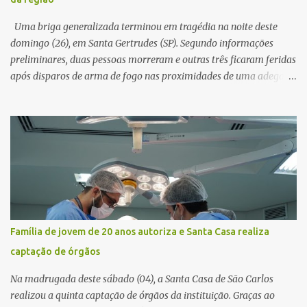
horas. Sem conseguir acessar o sistema, a vítima tentou
novamente contato com o suposto gerente, mas não obteve
Uma briga generalizada terminou em tragédia na noite deste
resposta. Na segunda-fe...
domingo (26), em Santa Gertrudes (SP). Segundo informações
preliminares, duas pessoas morreram e outras três ficaram feridas
após disparos de arma de fogo nas proximidades de uma adega. O
caso aconteceu por volta das 20h40, na região da Avenida João
Vitte. De acordo com as primeiras informações, a confusão teria
começado dentro do estabelecimento e se estendido para a área
externa, quando dois homens armados passaram a efetuar
diversos disparos. Duas vítimas morreram ainda no local. Outras
três pessoas foram baleadas e socorridas. Até o momento, não
foram divulgadas informações oficiais sobre o estado de saúde dos
feridos. Equipes da Polícia Militar de Santa Gertrudes atenderam a
ocorrência e isolaram a área para o trabalho da perícia. Até a
Família de jovem de 20 anos autoriza e Santa Casa realiza
última atualização, nenhum suspeito havia sido preso. A Polícia
captação de órgãos
Civil investigará a motivação da briga, a autoria dos disparos e as
circunstâncias do crime. A ocorrência segue em anda...
Na madrugada deste sábado (04), a Santa Casa de São Carlos
realizou a quinta captação de órgãos da instituição. Graças ao