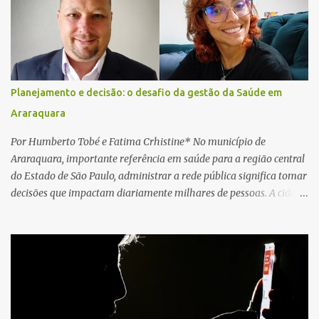
local e encontraram a vítima em parada cardiorrespiratória. Os
socorristas iniciaram imediatamente as manobras de reanimação
cardiopulmonar (RCP), porém, apesar de todos os esforços, o
motorista não respondeu aos procedimentos. Às 17h03, médicos
da Unidade de Suporte Avançado constataram o óbito da vítima.
Planejamento e decisão: o desafio da gestão da Saúde em
Fonte: São Carlos Agora
Araraquara
Por Humberto Tobé e Fatima Crhistine* No município de
Araraquara, importante referência em saúde para a região central
do Estado de São Paulo, administrar a rede pública significa tomar
decisões que impactam diariamente milhares de pessoas. A cidade
concentra hospitais, unidades especializadas e serviços de média e
alta complexidade que atendem pacientes não apenas do
município, mas também de diversas cidades do entorno,
ampliando significativamente a responsabilidade da gestão sobre
o Sistema Único de Saúde (SUS). Nos últimos anos, o Governo
Federal tem ampliado investimentos destinados ao fortalecimento
da atenção básica, da infraestrutura hospitalar e da