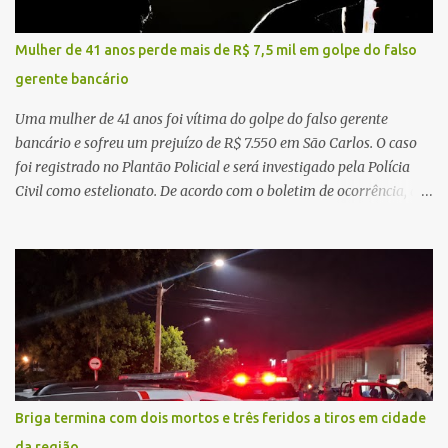
regionalização dos serviços de saúde. Entretanto, em um cenário
de demandas crescentes e recursos necessariamente limitados, a
Mulher de 41 anos perde mais de R$ 7,5 mil em golpe do falso
principal missão da gestão pública não é apenas investir mais,
gerente bancário
mas decidir melhor onde investir para produzir o maior benefício
possível à população. Essa reflexão encontra respaldo tanto na
Uma mulher de 41 anos foi vítima do golpe do falso gerente
teoria da admini...
bancário e sofreu um prejuízo de R$ 7.550 em São Carlos. O caso
foi registrado no Plantão Policial e será investigado pela Polícia
Civil como estelionato. De acordo com o boletim de ocorrência, a
vítima recebeu contato pelo WhatsApp de um homem que
afirmava ser o novo gerente da conta bancária da empresa. O
suspeito alegou que seria necessário atualizar o cadastro da conta
e passou a orientar a vítima sobre os procedimentos que deveriam
ser realizados. Dias depois, o golpista enviou um documento em
PDF simulando uma comunicação oficial da instituição financeira.
Na sequência, entrou em contato por telefone e encaminhou um
link, orientando a vítima a acessá-lo pelo computador para
concluir a suposta atualização cadastral. Após realizar o
Briga termina com dois mortos e três feridos a tiros em cidade
procedimento, a conta bancária ficou bloqueada por algumas
da região