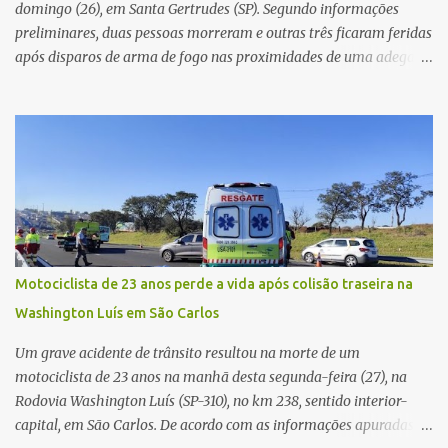
domingo (26), em Santa Gertrudes (SP). Segundo informações
preliminares, duas pessoas morreram e outras três ficaram feridas
após disparos de arma de fogo nas proximidades de uma adega. O
caso aconteceu por volta das 20h40, na região da Avenida João
Vitte. De acordo com as primeiras informações, a confusão teria
começado dentro do estabelecimento e se estendido para a área
externa, quando dois homens armados passaram a efetuar
diversos disparos. Duas vítimas morreram ainda no local. Outras
três pessoas foram baleadas e socorridas. Até o momento, não
foram divulgadas informações oficiais sobre o estado de saúde dos
feridos. Equipes da Polícia Militar de Santa Gertrudes atenderam a
ocorrência e isolaram a área para o trabalho da perícia. Até a
Motociclista de 23 anos perde a vida após colisão traseira na
última atualização, nenhum suspeito havia sido preso. A Polícia
Washington Luís em São Carlos
Civil investigará a motivação da briga, a autoria dos disparos e as
circunstâncias do crime. A ocorrência segue em anda...
Um grave acidente de trânsito resultou na morte de um
motociclista de 23 anos na manhã desta segunda-feira (27), na
Rodovia Washington Luís (SP-310), no km 238, sentido interior-
capital, em São Carlos. De acordo com as informações apuradas no