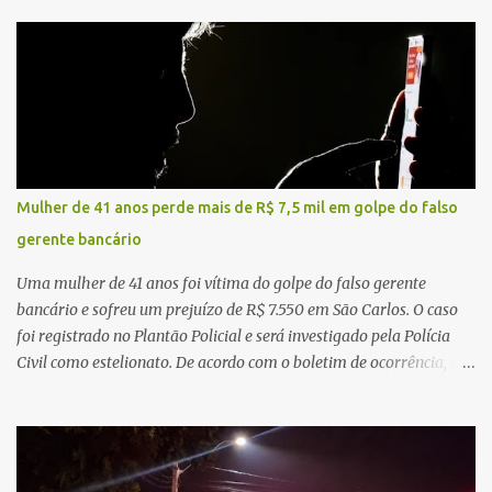
alta complexidade que atendem pacientes não apenas do
município, mas também de diversas cidades do entorno,
ampliando significativamente a responsabilidade da gestão sobre
o Sistema Único de Saúde (SUS). Nos últimos anos, o Governo
Federal tem ampliado investimentos destinados ao fortalecimento
da atenção básica, da infraestrutura hospitalar e da
regionalização dos serviços de saúde. Entretanto, em um cenário
de demandas crescentes e recursos necessariamente limitados, a
Mulher de 41 anos perde mais de R$ 7,5 mil em golpe do falso
principal missão da gestão pública não é apenas investir mais,
gerente bancário
mas decidir melhor onde investir para produzir o maior benefício
possível à população. Essa reflexão encontra respaldo tanto na
Uma mulher de 41 anos foi vítima do golpe do falso gerente
teoria da admini...
bancário e sofreu um prejuízo de R$ 7.550 em São Carlos. O caso
foi registrado no Plantão Policial e será investigado pela Polícia
Civil como estelionato. De acordo com o boletim de ocorrência, a
vítima recebeu contato pelo WhatsApp de um homem que
afirmava ser o novo gerente da conta bancária da empresa. O
suspeito alegou que seria necessário atualizar o cadastro da conta
e passou a orientar a vítima sobre os procedimentos que deveriam