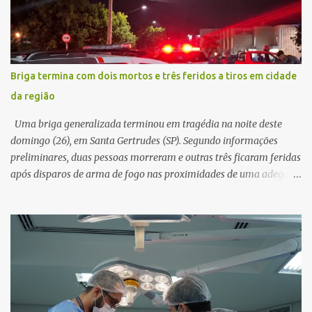
ser realizados. Dias depois, o golpista enviou um documento em
PDF simulando uma comunicação oficial da instituição financeira.
Na sequência, entrou em contato por telefone e encaminhou um
link, orientando a vítima a acessá-lo pelo computador para
concluir a suposta atualização cadastral. Após realizar o
Briga termina com dois mortos e três feridos a tiros em cidade
procedimento, a conta bancária ficou bloqueada por algumas
da região
horas. Sem conseguir acessar o sistema, a vítima tentou
novamente contato com o suposto gerente, mas não obteve
Uma briga generalizada terminou em tragédia na noite deste
resposta. Na segunda-fe...
domingo (26), em Santa Gertrudes (SP). Segundo informações
preliminares, duas pessoas morreram e outras três ficaram feridas
após disparos de arma de fogo nas proximidades de uma adega. O
caso aconteceu por volta das 20h40, na região da Avenida João
Vitte. De acordo com as primeiras informações, a confusão teria
começado dentro do estabelecimento e se estendido para a área
externa, quando dois homens armados passaram a efetuar
diversos disparos. Duas vítimas morreram ainda no local. Outras
três pessoas foram baleadas e socorridas. Até o momento, não
foram divulgadas informações oficiais sobre o estado de saúde dos
feridos. Equipes da Polícia Militar de Santa Gertrudes atenderam a