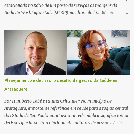
estacionado no pátio de um posto de serviços às margens da
Rodovia Washington Luís (SP-310), na altura do km 261, em
Araraquara. De acordo com informações da Artesp, a
concessionária foi acionada por meio do telefone 0800 após
relatos de que havia um condutor inconsciente dentro de um
caminhão. Equipes de resgate foram rapidamente deslocadas ao
local e encontraram a vítima em parada cardiorrespiratória. Os
socorristas iniciaram imediatamente as manobras de reanimação
cardiopulmonar (RCP), porém, apesar de todos os esforços, o
motorista não respondeu aos procedimentos. Às 17h03, médicos
da Unidade de Suporte Avançado constataram o óbito da vítima.
Planejamento e decisão: o desafio da gestão da Saúde em
Fonte: São Carlos Agora
Araraquara
Por Humberto Tobé e Fatima Crhistine* No município de
Araraquara, importante referência em saúde para a região central
do Estado de São Paulo, administrar a rede pública significa tomar
decisões que impactam diariamente milhares de pessoas. A cidade
concentra hospitais, unidades especializadas e serviços de média e