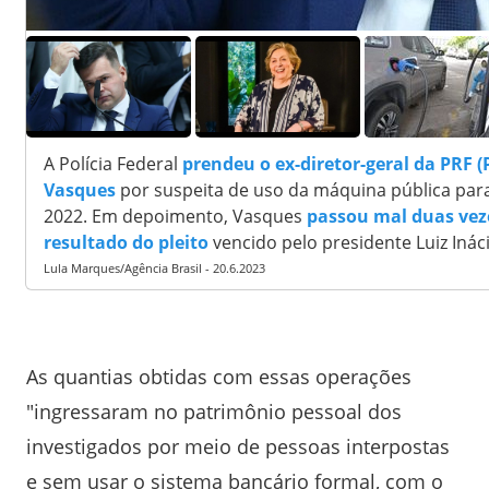
0
A Polícia Federal
prendeu o ex-diretor-geral da PRF (P
Vasques
por suspeita de uso da máquina pública para
2022. Em depoimento, Vasques
passou mal duas vez
resultado do pleito
vencido pelo presidente Luiz Ináci
Lula Marques/Agência Brasil - 20.6.2023
As quantias obtidas com essas operações
"ingressaram no patrimônio pessoal dos
investigados por meio de pessoas interpostas
e sem usar o sistema bancário formal, com o