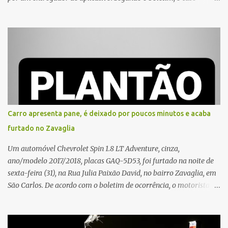
ocorreu por volta das 17h de sexta-feira (31). A mulher afirmou
que o entregador teria acionado o interfone de forma equivocada
e, em seguida, passou a gritar em frente ao prédio, chamando a
atenção de moradores e de pessoas que estavam nas
proximidades. Ainda conforme o registro policial, a vítima relatou
que, ao receber a entrega, voltou a ser ofendida com palavras de
baixo calão e insultos. Ela informou à Polícia Civil que mora
sozinha e que se sentiu ameaçada, coagida e humilhada com a
situação. Fonte: São Carlos Agora
Carro apresenta pane, é deixado por poucos minutos e acaba
furtado no Zavaglia
Um automóvel Chevrolet Spin 1.8 LT Adventure, cinza,
ano/modelo 2017/2018, placas GAQ-5D53, foi furtado na noite de
sexta-feira (31), na Rua Julia Paixão David, no bairro Zavaglia, em
São Carlos. De acordo com o boletim de ocorrência, o motorista
seguia pela via quando o veículo apresentou uma pane elétrica no
painel, deixando de funcionar e impossibilitando uma nova
partida. Ainda segundo o registro policial, o condutor estacionou o