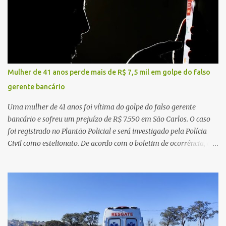
carro, certificou-se de que todas as portas estavam trancadas,
permaneceu com a chave de ignição e se ausentou do local por
cerca de dez minutos para buscar ajuda. Ao retornar, constatou
que o automóvel havia desaparecido. A vítima realizou buscas
pelas imediações, mas não conseguiu localizar o veículo.
Conforme o boletim, um menino de aproximadamente 10 anos
Mulher de 41 anos perde mais de R$ 7,5 mil em golpe do falso
relatou ter visto a Spin passando pelo local fazendo um forte ruído,
gerente bancário
característica compatível com o problema mecânico que o veículo
já apresentava antes do furto. O carro possui seguro e, segundo a
Uma mulher de 41 anos foi vítima do golpe do falso gerente
v...
bancário e sofreu um prejuízo de R$ 7.550 em São Carlos. O caso
foi registrado no Plantão Policial e será investigado pela Polícia
Civil como estelionato. De acordo com o boletim de ocorrência, a
vítima recebeu contato pelo WhatsApp de um homem que
afirmava ser o novo gerente da conta bancária da empresa. O
suspeito alegou que seria necessário atualizar o cadastro da conta
e passou a orientar a vítima sobre os procedimentos que deveriam
ser realizados. Dias depois, o golpista enviou um documento em
PDF simulando uma comunicação oficial da instituição financeira.