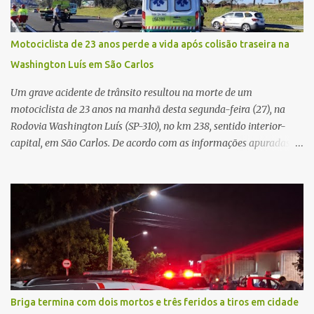
Na sequência, entrou em contato por telefone e encaminhou um
link, orientando a vítima a acessá-lo pelo computador para
concluir a suposta atualização cadastral. Após realizar o
Motociclista de 23 anos perde a vida após colisão traseira na
procedimento, a conta bancária ficou bloqueada por algumas
Washington Luís em São Carlos
horas. Sem conseguir acessar o sistema, a vítima tentou
novamente contato com o suposto gerente, mas não obteve
Um grave acidente de trânsito resultou na morte de um
resposta. Na segunda-fe...
motociclista de 23 anos na manhã desta segunda-feira (27), na
Rodovia Washington Luís (SP-310), no km 238, sentido interior-
capital, em São Carlos. De acordo com as informações apuradas no
local, a vítima conduzia uma motocicleta quando acabou colidindo
na traseira de um Jeep Renegade. Segundo relato da condutora do
veículo, o trânsito estava lento e congestionado devido a obras
realizadas na rodovia, momento em que ocorreu o impacto. Com
a violência da colisão, o motociclista foi arremessado ao solo.
Testemunhas relataram que o capacete teria se desprendido
durante o acidente. O jovem sofreu ferimentos gravíssimos e
morreu ainda no local. Equipes de resgate e de atendimento da
concessionária responsável pela rodovia foram acionadas e
Briga termina com dois mortos e três feridos a tiros em cidade
realizaram a sinalização da via, além de prestarem socorro à