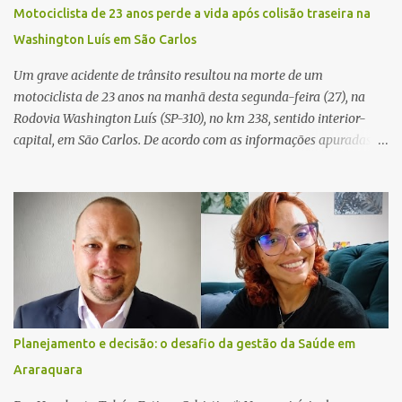
ocorrência e isolaram a área para o trabalho da perícia. Até a
Motociclista de 23 anos perde a vida após colisão traseira na
última atualização, nenhum suspeito havia sido preso. A Polícia
Washington Luís em São Carlos
Civil investigará a motivação da briga, a autoria dos disparos e as
circunstâncias do crime. A ocorrência segue em anda...
Um grave acidente de trânsito resultou na morte de um
motociclista de 23 anos na manhã desta segunda-feira (27), na
Rodovia Washington Luís (SP-310), no km 238, sentido interior-
capital, em São Carlos. De acordo com as informações apuradas no
local, a vítima conduzia uma motocicleta quando acabou colidindo
na traseira de um Jeep Renegade. Segundo relato da condutora do
veículo, o trânsito estava lento e congestionado devido a obras
realizadas na rodovia, momento em que ocorreu o impacto. Com
a violência da colisão, o motociclista foi arremessado ao solo.
Testemunhas relataram que o capacete teria se desprendido
durante o acidente. O jovem sofreu ferimentos gravíssimos e
morreu ainda no local. Equipes de resgate e de atendimento da
concessionária responsável pela rodovia foram acionadas e
Planejamento e decisão: o desafio da gestão da Saúde em
realizaram a sinalização da via, além de prestarem socorro à
Araraquara
vítima. No entanto, o óbito foi constatado ainda no local do
acidente. A Polícia Militar Rodoviária compareceu para o registro