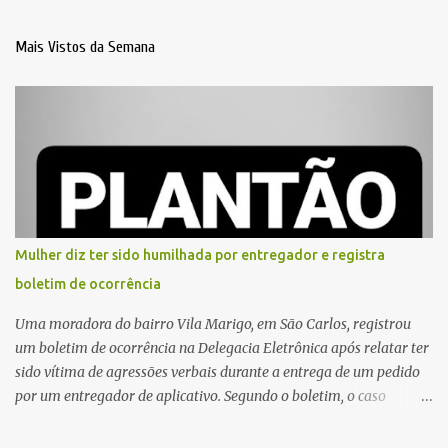
Mais Vistos da Semana
Mulher diz ter sido humilhada por entregador e registra
boletim de ocorrência
Uma moradora do bairro Vila Marigo, em São Carlos, registrou
um boletim de ocorrência na Delegacia Eletrônica após relatar ter
sido vítima de agressões verbais durante a entrega de um pedido
por um entregador de aplicativo. Segundo o boletim, o caso
ocorreu por volta das 17h de sexta-feira (31). A mulher afirmou
que o entregador teria acionado o interfone de forma equivocada