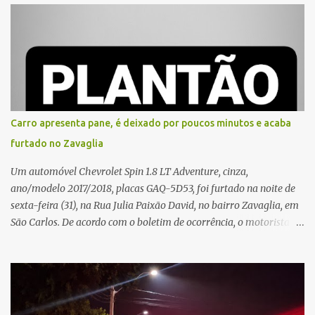
e, em seguida, passou a gritar em frente ao prédio, chamando a
atenção de moradores e de pessoas que estavam nas
proximidades. Ainda conforme o registro policial, a vítima relatou
que, ao receber a entrega, voltou a ser ofendida com palavras de
baixo calão e insultos. Ela informou à Polícia Civil que mora
sozinha e que se sentiu ameaçada, coagida e humilhada com a
situação. Fonte: São Carlos Agora
Carro apresenta pane, é deixado por poucos minutos e acaba
furtado no Zavaglia
Um automóvel Chevrolet Spin 1.8 LT Adventure, cinza,
ano/modelo 2017/2018, placas GAQ-5D53, foi furtado na noite de
sexta-feira (31), na Rua Julia Paixão David, no bairro Zavaglia, em
São Carlos. De acordo com o boletim de ocorrência, o motorista
seguia pela via quando o veículo apresentou uma pane elétrica no
painel, deixando de funcionar e impossibilitando uma nova
partida. Ainda segundo o registro policial, o condutor estacionou o
carro, certificou-se de que todas as portas estavam trancadas,
permaneceu com a chave de ignição e se ausentou do local por