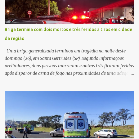
cerca de dez minutos para buscar ajuda. Ao retornar, constatou
que o automóvel havia desaparecido. A vítima realizou buscas
pelas imediações, mas não conseguiu localizar o veículo.
Conforme o boletim, um menino de aproximadamente 10 anos
Briga termina com dois mortos e três feridos a tiros em cidade
relatou ter visto a Spin passando pelo local fazendo um forte ruído,
da região
característica compatível com o problema mecânico que o veículo
já apresentava antes do furto. O carro possui seguro e, segundo a
Uma briga generalizada terminou em tragédia na noite deste
v...
domingo (26), em Santa Gertrudes (SP). Segundo informações
preliminares, duas pessoas morreram e outras três ficaram feridas
após disparos de arma de fogo nas proximidades de uma adega. O
caso aconteceu por volta das 20h40, na região da Avenida João
Vitte. De acordo com as primeiras informações, a confusão teria
começado dentro do estabelecimento e se estendido para a área
externa, quando dois homens armados passaram a efetuar
diversos disparos. Duas vítimas morreram ainda no local. Outras
três pessoas foram baleadas e socorridas. Até o momento, não
foram divulgadas informações oficiais sobre o estado de saúde dos
feridos. Equipes da Polícia Militar de Santa Gertrudes atenderam a