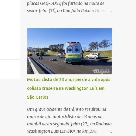
placas GAQ-5D53, foi furtado na noite de
Carlos Agora
sexta-feira (31), na Rua Julia Paixão David,
no bairro Zavaglia, em São Carlos. De
acordo com o boletim de ocorrência, o
motorista seguia pela via quando o veículo
apresentou uma pane elétrica no painel,
deixando de funcionar e impossibilitando
uma nova partida. Ainda segundo o registro
policial, o condutor estacionou o carro,
certificou-se de que todas as portas estavam
trancadas, permaneceu com a chave de
Motociclista de 23 anos perde a vida após
ignição e se ausentou do local por cerca de
colisão traseira na Washington Luís em
dez minutos para buscar ajuda. Ao retornar,
São Carlos
constatou que o automóvel havia
desaparecido. A vítima realizou buscas pelas
Um grave acidente de trânsito resultou na
imediações, mas não conseguiu localizar o
morte de um motociclista de 23 anos na
veículo. Conforme o boletim, um menino de
manhã desta segunda-feira (27), na Rodovia
aproximadamente 10 anos relatou ter visto
Washington Luís (SP-310), no km 238,
a Spin passando pelo local fazendo um forte