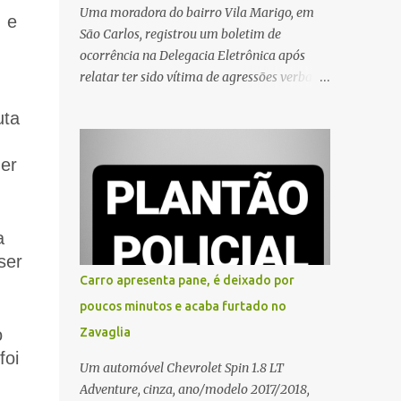
Uma moradora do bairro Vila Marigo, em
, e
São Carlos, registrou um boletim de
ocorrência na Delegacia Eletrônica após
relatar ter sido vítima de agressões verbais
durante a entrega de um pedido por um
uta
entregador de aplicativo. Segundo o boletim,
o caso ocorreu por volta das 17h de sexta-
her
feira (31). A mulher afirmou que o
entregador teria acionado o interfone de
forma equivocada e, em seguida, passou a
gritar em frente ao prédio, chamando a
a
atenção de moradores e de pessoas que
ser
estavam nas proximidades. Ainda conforme
Carro apresenta pane, é deixado por
o registro policial, a vítima relatou que, ao
poucos minutos e acaba furtado no
receber a entrega, voltou a ser ofendida com
o
Zavaglia
palavras de baixo calão e insultos. Ela
foi
informou à Polícia Civil que mora sozinha e
Um automóvel Chevrolet Spin 1.8 LT
que se sentiu ameaçada, coagida e
Adventure, cinza, ano/modelo 2017/2018,
humilhada com a situação. Fonte: São