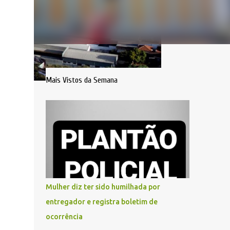
Mais Vistos da Semana
Mulher diz ter sido humilhada por
entregador e registra boletim de
ocorrência