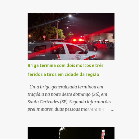
sentido interior-capital, em São Carlos. De
ruído, característica compatível com o
acordo com as informações apuradas no
problema mecânico que o veículo já
local, a vítima conduzia uma motocicleta
apresentava antes do furto. O carro possui
quando acabou colidindo na traseira de um
seguro e, segundo a v...
Jeep Renegade. Segundo relato da condutora
do veículo, o trânsito estava lento e
congestionado devido a obras realizadas na
rodovia, momento em que ocorreu o
impacto. Com a violência da colisão, o
Briga termina com dois mortos e três
motociclista foi arremessado ao solo.
feridos a tiros em cidade da região
Testemunhas relataram que o capacete teria
se desprendido durante o acidente. O jovem
Uma briga generalizada terminou em
sofreu ferimentos gravíssimos e morreu
tragédia na noite deste domingo (26), em
ainda no local. Equipes de resgate e de
Santa Gertrudes (SP). Segundo informações
atendimento da concessionária responsável
preliminares, duas pessoas morreram e
pela rodovia foram acionadas e realizaram
outras três ficaram feridas após disparos de
a sinalização da via, além de prestarem
arma de fogo nas proximidades de uma
socorro à vítima. No entanto, o óbito foi
adega. O caso aconteceu por volta das
constatado ainda no local do acidente. A