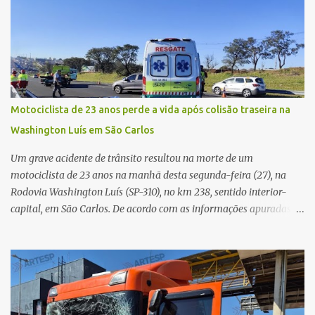
começado dentro do estabelecimento e se estendido para a área
externa, quando dois homens armados passaram a efetuar
diversos disparos. Duas vítimas morreram ainda no local. Outras
três pessoas foram baleadas e socorridas. Até o momento, não
foram divulgadas informações oficiais sobre o estado de saúde dos
feridos. Equipes da Polícia Militar de Santa Gertrudes atenderam a
ocorrência e isolaram a área para o trabalho da perícia. Até a
Motociclista de 23 anos perde a vida após colisão traseira na
última atualização, nenhum suspeito havia sido preso. A Polícia
Washington Luís em São Carlos
Civil investigará a motivação da briga, a autoria dos disparos e as
circunstâncias do crime. A ocorrência segue em anda...
Um grave acidente de trânsito resultou na morte de um
motociclista de 23 anos na manhã desta segunda-feira (27), na
Rodovia Washington Luís (SP-310), no km 238, sentido interior-
capital, em São Carlos. De acordo com as informações apuradas no
local, a vítima conduzia uma motocicleta quando acabou colidindo
na traseira de um Jeep Renegade. Segundo relato da condutora do
veículo, o trânsito estava lento e congestionado devido a obras
realizadas na rodovia, momento em que ocorreu o impacto. Com
a violência da colisão, o motociclista foi arremessado ao solo.
Testemunhas relataram que o capacete teria se desprendido