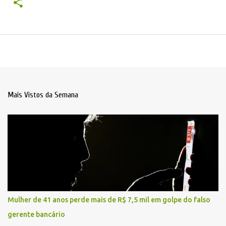
Mais Vistos da Semana
Mulher de 41 anos perde mais de R$ 7,5 mil em golpe do falso
gerente bancário