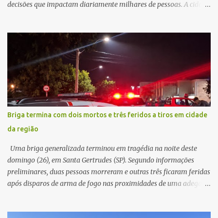
decisões que impactam diariamente milhares de pessoas. A cidade
concentra hospitais, unidades especializadas e serviços de média e
alta complexidade que atendem pacientes não apenas do
município, mas também de diversas cidades do entorno,
ampliando significativamente a responsabilidade da gestão sobre
o Sistema Único de Saúde (SUS). Nos últimos anos, o Governo
Federal tem ampliado investimentos destinados ao fortalecimento
da atenção básica, da infraestrutura hospitalar e da
regionalização dos serviços de saúde. Entretanto, em um cenário
de demandas crescentes e recursos necessariamente limitados, a
Briga termina com dois mortos e três feridos a tiros em cidade
principal missão da gestão pública não é apenas investir mais,
da região
mas decidir melhor onde investir para produzir o maior benefício
possível à população. Essa reflexão encontra respaldo tanto na
Uma briga generalizada terminou em tragédia na noite deste
teoria da admini...
domingo (26), em Santa Gertrudes (SP). Segundo informações
preliminares, duas pessoas morreram e outras três ficaram feridas
após disparos de arma de fogo nas proximidades de uma adega. O
caso aconteceu por volta das 20h40, na região da Avenida João
Vitte. De acordo com as primeiras informações, a confusão teria