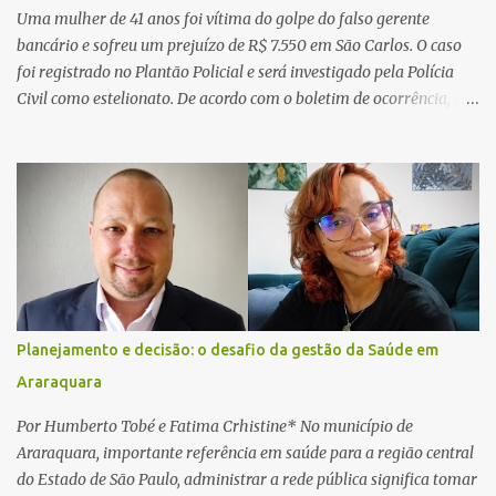
Uma mulher de 41 anos foi vítima do golpe do falso gerente
bancário e sofreu um prejuízo de R$ 7.550 em São Carlos. O caso
foi registrado no Plantão Policial e será investigado pela Polícia
Civil como estelionato. De acordo com o boletim de ocorrência, a
vítima recebeu contato pelo WhatsApp de um homem que
afirmava ser o novo gerente da conta bancária da empresa. O
suspeito alegou que seria necessário atualizar o cadastro da conta
e passou a orientar a vítima sobre os procedimentos que deveriam
ser realizados. Dias depois, o golpista enviou um documento em
PDF simulando uma comunicação oficial da instituição financeira.
Na sequência, entrou em contato por telefone e encaminhou um
link, orientando a vítima a acessá-lo pelo computador para
concluir a suposta atualização cadastral. Após realizar o
Planejamento e decisão: o desafio da gestão da Saúde em
procedimento, a conta bancária ficou bloqueada por algumas
Araraquara
horas. Sem conseguir acessar o sistema, a vítima tentou
novamente contato com o suposto gerente, mas não obteve
Por Humberto Tobé e Fatima Crhistine* No município de
resposta. Na segunda-fe...
Araraquara, importante referência em saúde para a região central
do Estado de São Paulo, administrar a rede pública significa tomar