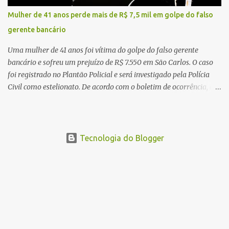
concessionária responsável pela rodovia foram acionadas e
Mulher de 41 anos perde mais de R$ 7,5 mil em golpe do falso
realizaram a sinalização da via, além de prestarem socorro à
gerente bancário
vítima. No entanto, o óbito foi constatado ainda no local do
acidente. A Polícia Militar Rodoviária compareceu para o registro
Uma mulher de 41 anos foi vítima do golpe do falso gerente
da ocorrência...
bancário e sofreu um prejuízo de R$ 7.550 em São Carlos. O caso
foi registrado no Plantão Policial e será investigado pela Polícia
Civil como estelionato. De acordo com o boletim de ocorrência, a
vítima recebeu contato pelo WhatsApp de um homem que
afirmava ser o novo gerente da conta bancária da empresa. O
suspeito alegou que seria necessário atualizar o cadastro da conta
e passou a orientar a vítima sobre os procedimentos que deveriam
Tecnologia do Blogger
ser realizados. Dias depois, o golpista enviou um documento em
PDF simulando uma comunicação oficial da instituição financeira.
Na sequência, entrou em contato por telefone e encaminhou um
link, orientando a vítima a acessá-lo pelo computador para
concluir a suposta atualização cadastral. Após realizar o
procedimento, a conta bancária ficou bloqueada por algumas
horas. Sem conseguir acessar o sistema, a vítima tentou