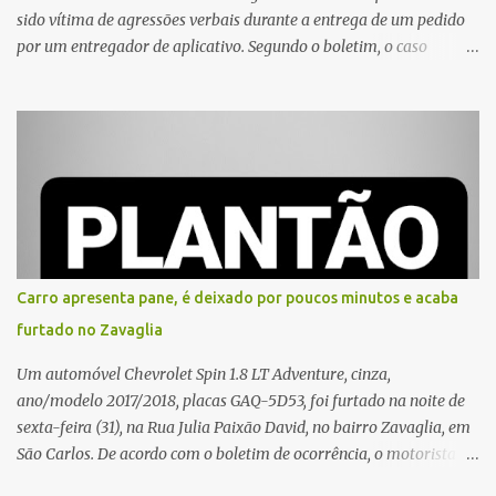
sido vítima de agressões verbais durante a entrega de um pedido
por um entregador de aplicativo. Segundo o boletim, o caso
ocorreu por volta das 17h de sexta-feira (31). A mulher afirmou
que o entregador teria acionado o interfone de forma equivocada
e, em seguida, passou a gritar em frente ao prédio, chamando a
atenção de moradores e de pessoas que estavam nas
proximidades. Ainda conforme o registro policial, a vítima relatou
que, ao receber a entrega, voltou a ser ofendida com palavras de
baixo calão e insultos. Ela informou à Polícia Civil que mora
sozinha e que se sentiu ameaçada, coagida e humilhada com a
situação. Fonte: São Carlos Agora
Carro apresenta pane, é deixado por poucos minutos e acaba
furtado no Zavaglia
Um automóvel Chevrolet Spin 1.8 LT Adventure, cinza,
ano/modelo 2017/2018, placas GAQ-5D53, foi furtado na noite de
sexta-feira (31), na Rua Julia Paixão David, no bairro Zavaglia, em
São Carlos. De acordo com o boletim de ocorrência, o motorista
seguia pela via quando o veículo apresentou uma pane elétrica no