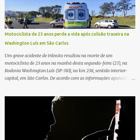
diversos disparos. Duas vítimas morreram ainda no local. Outras
três pessoas foram baleadas e socorridas. Até o momento, não
foram divulgadas informações oficiais sobre o estado de saúde dos
feridos. Equipes da Polícia Militar de Santa Gertrudes atenderam a
ocorrência e isolaram a área para o trabalho da perícia. Até a
Motociclista de 23 anos perde a vida após colisão traseira na
última atualização, nenhum suspeito havia sido preso. A Polícia
Washington Luís em São Carlos
Civil investigará a motivação da briga, a autoria dos disparos e as
circunstâncias do crime. A ocorrência segue em anda...
Um grave acidente de trânsito resultou na morte de um
motociclista de 23 anos na manhã desta segunda-feira (27), na
Rodovia Washington Luís (SP-310), no km 238, sentido interior-
capital, em São Carlos. De acordo com as informações apuradas no
local, a vítima conduzia uma motocicleta quando acabou colidindo
na traseira de um Jeep Renegade. Segundo relato da condutora do
veículo, o trânsito estava lento e congestionado devido a obras
realizadas na rodovia, momento em que ocorreu o impacto. Com
a violência da colisão, o motociclista foi arremessado ao solo.
Testemunhas relataram que o capacete teria se desprendido
durante o acidente. O jovem sofreu ferimentos gravíssimos e
morreu ainda no local. Equipes de resgate e de atendimento da