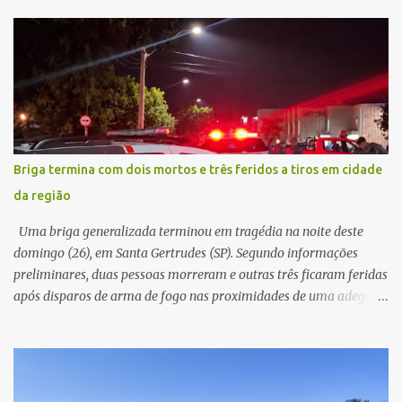
painel, deixando de funcionar e impossibilitando uma nova
partida. Ainda segundo o registro policial, o condutor estacionou o
carro, certificou-se de que todas as portas estavam trancadas,
permaneceu com a chave de ignição e se ausentou do local por
cerca de dez minutos para buscar ajuda. Ao retornar, constatou
que o automóvel havia desaparecido. A vítima realizou buscas
pelas imediações, mas não conseguiu localizar o veículo.
Conforme o boletim, um menino de aproximadamente 10 anos
Briga termina com dois mortos e três feridos a tiros em cidade
relatou ter visto a Spin passando pelo local fazendo um forte ruído,
da região
característica compatível com o problema mecânico que o veículo
já apresentava antes do furto. O carro possui seguro e, segundo a
Uma briga generalizada terminou em tragédia na noite deste
v...
domingo (26), em Santa Gertrudes (SP). Segundo informações
preliminares, duas pessoas morreram e outras três ficaram feridas
após disparos de arma de fogo nas proximidades de uma adega. O
caso aconteceu por volta das 20h40, na região da Avenida João
Vitte. De acordo com as primeiras informações, a confusão teria
começado dentro do estabelecimento e se estendido para a área
externa, quando dois homens armados passaram a efetuar