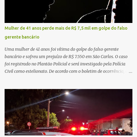
Federal tem ampliado investimentos destinados ao fortalecimento
da atenção básica, da infraestrutura hospitalar e da
regionalização dos serviços de saúde. Entretanto, em um cenário
de demandas crescentes e recursos necessariamente limitados, a
Mulher de 41 anos perde mais de R$ 7,5 mil em golpe do falso
principal missão da gestão pública não é apenas investir mais,
gerente bancário
mas decidir melhor onde investir para produzir o maior benefício
possível à população. Essa reflexão encontra respaldo tanto na
Uma mulher de 41 anos foi vítima do golpe do falso gerente
teoria da admini...
bancário e sofreu um prejuízo de R$ 7.550 em São Carlos. O caso
foi registrado no Plantão Policial e será investigado pela Polícia
Civil como estelionato. De acordo com o boletim de ocorrência, a
vítima recebeu contato pelo WhatsApp de um homem que
afirmava ser o novo gerente da conta bancária da empresa. O
suspeito alegou que seria necessário atualizar o cadastro da conta
e passou a orientar a vítima sobre os procedimentos que deveriam
ser realizados. Dias depois, o golpista enviou um documento em
PDF simulando uma comunicação oficial da instituição financeira.
Na sequência, entrou em contato por telefone e encaminhou um
link, orientando a vítima a acessá-lo pelo computador para