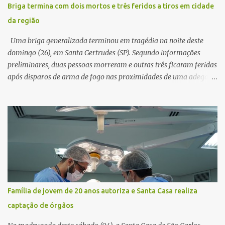
concluir a suposta atualização cadastral. Após realizar o
Briga termina com dois mortos e três feridos a tiros em cidade
procedimento, a conta bancária ficou bloqueada por algumas
da região
horas. Sem conseguir acessar o sistema, a vítima tentou
novamente contato com o suposto gerente, mas não obteve
Uma briga generalizada terminou em tragédia na noite deste
resposta. Na segunda-fe...
domingo (26), em Santa Gertrudes (SP). Segundo informações
preliminares, duas pessoas morreram e outras três ficaram feridas
após disparos de arma de fogo nas proximidades de uma adega. O
caso aconteceu por volta das 20h40, na região da Avenida João
Vitte. De acordo com as primeiras informações, a confusão teria
começado dentro do estabelecimento e se estendido para a área
externa, quando dois homens armados passaram a efetuar
diversos disparos. Duas vítimas morreram ainda no local. Outras
três pessoas foram baleadas e socorridas. Até o momento, não
foram divulgadas informações oficiais sobre o estado de saúde dos
feridos. Equipes da Polícia Militar de Santa Gertrudes atenderam a
ocorrência e isolaram a área para o trabalho da perícia. Até a
Família de jovem de 20 anos autoriza e Santa Casa realiza
última atualização, nenhum suspeito havia sido preso. A Polícia
captação de órgãos
Civil investigará a motivação da briga, a autoria dos disparos e as
circunstâncias do crime. A ocorrência segue em anda...