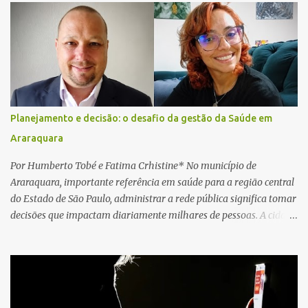
relatos de que havia um condutor inconsciente dentro de um
caminhão. Equipes de resgate foram rapidamente deslocadas ao
local e encontraram a vítima em parada cardiorrespiratória. Os
socorristas iniciaram imediatamente as manobras de reanimação
cardiopulmonar (RCP), porém, apesar de todos os esforços, o
motorista não respondeu aos procedimentos. Às 17h03, médicos
da Unidade de Suporte Avançado constataram o óbito da vítima.
Planejamento e decisão: o desafio da gestão da Saúde em
Fonte: São Carlos Agora
Araraquara
Por Humberto Tobé e Fatima Crhistine* No município de
Araraquara, importante referência em saúde para a região central
do Estado de São Paulo, administrar a rede pública significa tomar
decisões que impactam diariamente milhares de pessoas. A cidade
concentra hospitais, unidades especializadas e serviços de média e
alta complexidade que atendem pacientes não apenas do
município, mas também de diversas cidades do entorno,
ampliando significativamente a responsabilidade da gestão sobre
o Sistema Único de Saúde (SUS). Nos últimos anos, o Governo