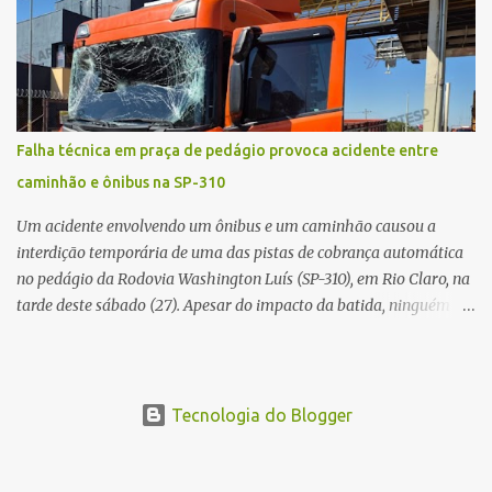
externa, quando dois homens armados passaram a efetuar
diversos disparos. Duas vítimas morreram ainda no local. Outras
três pessoas foram baleadas e socorridas. Até o momento, não
foram divulgadas informações oficiais sobre o estado de saúde dos
feridos. Equipes da Polícia Militar de Santa Gertrudes atenderam a
ocorrência e isolaram a área para o trabalho da perícia. Até a
Falha técnica em praça de pedágio provoca acidente entre
última atualização, nenhum suspeito havia sido preso. A Polícia
caminhão e ônibus na SP-310
Civil investigará a motivação da briga, a autoria dos disparos e as
circunstâncias do crime. A ocorrência segue em anda...
Um acidente envolvendo um ônibus e um caminhão causou a
interdição temporária de uma das pistas de cobrança automática
no pedágio da Rodovia Washington Luís (SP-310), em Rio Claro, na
tarde deste sábado (27). Apesar do impacto da batida, ninguém
ficou ferido. A ocorrência foi registrada por volta das 12h16, no
quilômetro 182, sentido norte. Segundo informações do Centro de
Controle Operacional (CCO) da concessionária Eixo SP, o acidente
aconteceu devido a uma falha técnica na praça de cobrança.
Tecnologia do Blogger
Dinâmica do acidente De acordo com o relato do motorista do
ônibus (modelo M. Benz/Busscar), ao entrar na pista de cobrança
automática (AVI 20), a cancela eletrônica não realizou a abertura