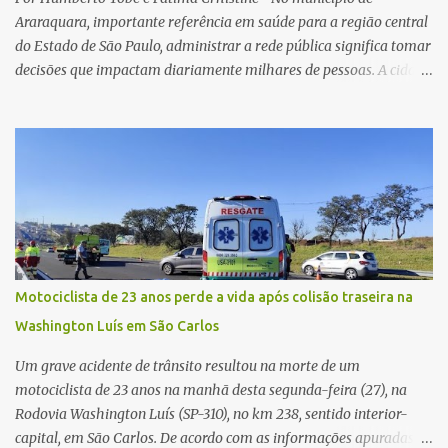
resposta. Na segunda-fe...
Araraquara, importante referência em saúde para a região central
do Estado de São Paulo, administrar a rede pública significa tomar
decisões que impactam diariamente milhares de pessoas. A cidade
concentra hospitais, unidades especializadas e serviços de média e
alta complexidade que atendem pacientes não apenas do
município, mas também de diversas cidades do entorno,
ampliando significativamente a responsabilidade da gestão sobre
o Sistema Único de Saúde (SUS). Nos últimos anos, o Governo
Federal tem ampliado investimentos destinados ao fortalecimento
da atenção básica, da infraestrutura hospitalar e da
regionalização dos serviços de saúde. Entretanto, em um cenário
de demandas crescentes e recursos necessariamente limitados, a
Motociclista de 23 anos perde a vida após colisão traseira na
principal missão da gestão pública não é apenas investir mais,
Washington Luís em São Carlos
mas decidir melhor onde investir para produzir o maior benefício
possível à população. Essa reflexão encontra respaldo tanto na
Um grave acidente de trânsito resultou na morte de um
teoria da admini...
motociclista de 23 anos na manhã desta segunda-feira (27), na
Rodovia Washington Luís (SP-310), no km 238, sentido interior-
capital, em São Carlos. De acordo com as informações apuradas no