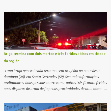
local, a vítima conduzia uma motocicleta quando acabou colidindo
na traseira de um Jeep Renegade. Segundo relato da condutora do
veículo, o trânsito estava lento e congestionado devido a obras
realizadas na rodovia, momento em que ocorreu o impacto. Com
a violência da colisão, o motociclista foi arremessado ao solo.
Testemunhas relataram que o capacete teria se desprendido
durante o acidente. O jovem sofreu ferimentos gravíssimos e
morreu ainda no local. Equipes de resgate e de atendimento da
concessionária responsável pela rodovia foram acionadas e
Briga termina com dois mortos e três feridos a tiros em cidade
realizaram a sinalização da via, além de prestarem socorro à
da região
vítima. No entanto, o óbito foi constatado ainda no local do
acidente. A Polícia Militar Rodoviária compareceu para o registro
Uma briga generalizada terminou em tragédia na noite deste
da ocorrência...
domingo (26), em Santa Gertrudes (SP). Segundo informações
preliminares, duas pessoas morreram e outras três ficaram feridas
após disparos de arma de fogo nas proximidades de uma adega. O
caso aconteceu por volta das 20h40, na região da Avenida João
Vitte. De acordo com as primeiras informações, a confusão teria
começado dentro do estabelecimento e se estendido para a área