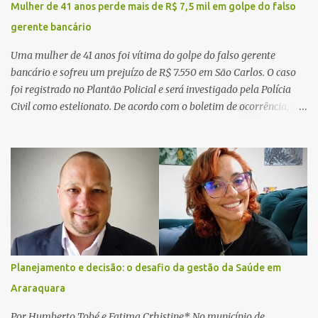
Mulher de 41 anos perde mais de R$ 7,5 mil em golpe do falso
gerente bancário
Uma mulher de 41 anos foi vítima do golpe do falso gerente
bancário e sofreu um prejuízo de R$ 7.550 em São Carlos. O caso
foi registrado no Plantão Policial e será investigado pela Polícia
Civil como estelionato. De acordo com o boletim de ocorrência, a
vítima recebeu contato pelo WhatsApp de um homem que
afirmava ser o novo gerente da conta bancária da empresa. O
suspeito alegou que seria necessário atualizar o cadastro da conta
e passou a orientar a vítima sobre os procedimentos que deveriam
ser realizados. Dias depois, o golpista enviou um documento em
PDF simulando uma comunicação oficial da instituição financeira.
Na sequência, entrou em contato por telefone e encaminhou um
link, orientando a vítima a acessá-lo pelo computador para
concluir a suposta atualização cadastral. Após realizar o
Planejamento e decisão: o desafio da gestão da Saúde em
procedimento, a conta bancária ficou bloqueada por algumas
Araraquara
horas. Sem conseguir acessar o sistema, a vítima tentou
novamente contato com o suposto gerente, mas não obteve
Por Humberto Tobé e Fatima Crhistine* No município de