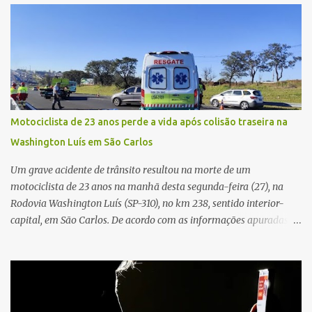
partida. Ainda segundo o registro policial, o condutor estacionou o
carro, certificou-se de que todas as portas estavam trancadas,
permaneceu com a chave de ignição e se ausentou do local por
cerca de dez minutos para buscar ajuda. Ao retornar, constatou
que o automóvel havia desaparecido. A vítima realizou buscas
pelas imediações, mas não conseguiu localizar o veículo.
Conforme o boletim, um menino de aproximadamente 10 anos
Motociclista de 23 anos perde a vida após colisão traseira na
relatou ter visto a Spin passando pelo local fazendo um forte ruído,
Washington Luís em São Carlos
característica compatível com o problema mecânico que o veículo
já apresentava antes do furto. O carro possui seguro e, segundo a
Um grave acidente de trânsito resultou na morte de um
v...
motociclista de 23 anos na manhã desta segunda-feira (27), na
Rodovia Washington Luís (SP-310), no km 238, sentido interior-
capital, em São Carlos. De acordo com as informações apuradas no
local, a vítima conduzia uma motocicleta quando acabou colidindo
na traseira de um Jeep Renegade. Segundo relato da condutora do
veículo, o trânsito estava lento e congestionado devido a obras
realizadas na rodovia, momento em que ocorreu o impacto. Com
a violência da colisão, o motociclista foi arremessado ao solo.