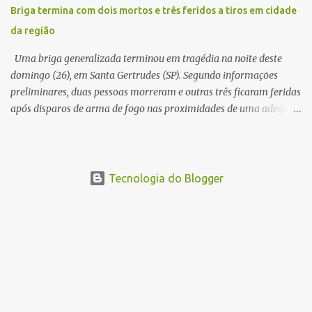
concluir a suposta atualização cadastral. Após realizar o
Briga termina com dois mortos e três feridos a tiros em cidade
procedimento, a conta bancária ficou bloqueada por algumas
da região
horas. Sem conseguir acessar o sistema, a vítima tentou
novamente contato com o suposto gerente, mas não obteve
Uma briga generalizada terminou em tragédia na noite deste
resposta. Na segunda-fe...
domingo (26), em Santa Gertrudes (SP). Segundo informações
preliminares, duas pessoas morreram e outras três ficaram feridas
após disparos de arma de fogo nas proximidades de uma adega. O
caso aconteceu por volta das 20h40, na região da Avenida João
Vitte. De acordo com as primeiras informações, a confusão teria
começado dentro do estabelecimento e se estendido para a área
externa, quando dois homens armados passaram a efetuar
Tecnologia do Blogger
diversos disparos. Duas vítimas morreram ainda no local. Outras
três pessoas foram baleadas e socorridas. Até o momento, não
foram divulgadas informações oficiais sobre o estado de saúde dos
feridos. Equipes da Polícia Militar de Santa Gertrudes atenderam a
ocorrência e isolaram a área para o trabalho da perícia. Até a
última atualização, nenhum suspeito havia sido preso. A Polícia
Civil investigará a motivação da briga, a autoria dos disparos e as
circunstâncias do crime. A ocorrência segue em anda...