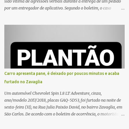
sido vítima de agressões verbais durante a entrega de um pedido
por um entregador de aplicativo. Segundo o boletim, o caso
ocorreu por volta das 17h de sexta-feira (31). A mulher afirmou
que o entregador teria acionado o interfone de forma equivocada
e, em seguida, passou a gritar em frente ao prédio, chamando a
atenção de moradores e de pessoas que estavam nas
proximidades. Ainda conforme o registro policial, a vítima relatou
que, ao receber a entrega, voltou a ser ofendida com palavras de
baixo calão e insultos. Ela informou à Polícia Civil que mora
sozinha e que se sentiu ameaçada, coagida e humilhada com a
situação. Fonte: São Carlos Agora
Carro apresenta pane, é deixado por poucos minutos e acaba
furtado no Zavaglia
Um automóvel Chevrolet Spin 1.8 LT Adventure, cinza,
ano/modelo 2017/2018, placas GAQ-5D53, foi furtado na noite de
sexta-feira (31), na Rua Julia Paixão David, no bairro Zavaglia, em
São Carlos. De acordo com o boletim de ocorrência, o motorista
seguia pela via quando o veículo apresentou uma pane elétrica no
painel, deixando de funcionar e impossibilitando uma nova