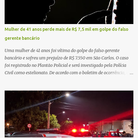
Testemunhas relataram que o capacete teria se desprendido
durante o acidente. O jovem sofreu ferimentos gravíssimos e
morreu ainda no local. Equipes de resgate e de atendimento da
concessionária responsável pela rodovia foram acionadas e
Mulher de 41 anos perde mais de R$ 7,5 mil em golpe do falso
realizaram a sinalização da via, além de prestarem socorro à
gerente bancário
vítima. No entanto, o óbito foi constatado ainda no local do
acidente. A Polícia Militar Rodoviária compareceu para o registro
Uma mulher de 41 anos foi vítima do golpe do falso gerente
da ocorrência...
bancário e sofreu um prejuízo de R$ 7.550 em São Carlos. O caso
foi registrado no Plantão Policial e será investigado pela Polícia
Civil como estelionato. De acordo com o boletim de ocorrência, a
vítima recebeu contato pelo WhatsApp de um homem que
afirmava ser o novo gerente da conta bancária da empresa. O
suspeito alegou que seria necessário atualizar o cadastro da conta
e passou a orientar a vítima sobre os procedimentos que deveriam
ser realizados. Dias depois, o golpista enviou um documento em
PDF simulando uma comunicação oficial da instituição financeira.
Na sequência, entrou em contato por telefone e encaminhou um
link, orientando a vítima a acessá-lo pelo computador para