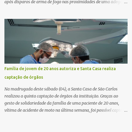
após disparos de arma de fogo nas proximidades de uma adega. O
caso aconteceu por volta das 20h40, na região da Avenida João
Vitte. De acordo com as primeiras informações, a confusão teria
começado dentro do estabelecimento e se estendido para a área
externa, quando dois homens armados passaram a efetuar
diversos disparos. Duas vítimas morreram ainda no local. Outras
três pessoas foram baleadas e socorridas. Até o momento, não
foram divulgadas informações oficiais sobre o estado de saúde dos
feridos. Equipes da Polícia Militar de Santa Gertrudes atenderam a
ocorrência e isolaram a área para o trabalho da perícia. Até a
Família de jovem de 20 anos autoriza e Santa Casa realiza
última atualização, nenhum suspeito havia sido preso. A Polícia
captação de órgãos
Civil investigará a motivação da briga, a autoria dos disparos e as
circunstâncias do crime. A ocorrência segue em anda...
Na madrugada deste sábado (04), a Santa Casa de São Carlos
realizou a quinta captação de órgãos da instituição. Graças ao
gesto de solidariedade da família de uma paciente de 20 anos,
vítima de acidente de moto na última semana, foi possível captar o
coração, os rins e as córneas, possibilitando que até cinco pessoas
tenham uma nova oportunidade de vida por meio do transplante.
Por se tratar de um órgão com curto tempo de preservação, a