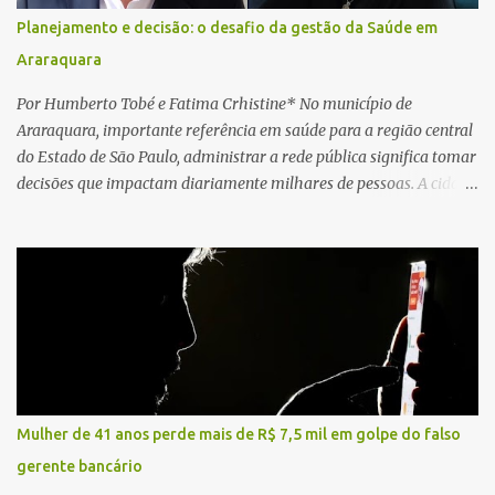
da Unidade de Suporte Avançado constataram o óbito da vítima.
Planejamento e decisão: o desafio da gestão da Saúde em
Fonte: São Carlos Agora
Araraquara
Por Humberto Tobé e Fatima Crhistine* No município de
Araraquara, importante referência em saúde para a região central
do Estado de São Paulo, administrar a rede pública significa tomar
decisões que impactam diariamente milhares de pessoas. A cidade
concentra hospitais, unidades especializadas e serviços de média e
alta complexidade que atendem pacientes não apenas do
município, mas também de diversas cidades do entorno,
ampliando significativamente a responsabilidade da gestão sobre
o Sistema Único de Saúde (SUS). Nos últimos anos, o Governo
Federal tem ampliado investimentos destinados ao fortalecimento
da atenção básica, da infraestrutura hospitalar e da
regionalização dos serviços de saúde. Entretanto, em um cenário
de demandas crescentes e recursos necessariamente limitados, a
Mulher de 41 anos perde mais de R$ 7,5 mil em golpe do falso
principal missão da gestão pública não é apenas investir mais,
gerente bancário
mas decidir melhor onde investir para produzir o maior benefício