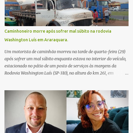
Caminhoneiro morre após sofrer mal súbito na rodovia
Washington Luís em Araraquara.
Um motorista de caminhão morreu na tarde de quarta-feira (29)
após sofrer um mal súbito enquanto estava no interior do veículo,
estacionado no pátio de um posto de serviços às margens da
Rodovia Washington Luís (SP-310), na altura do km 261, em
Araraquara. De acordo com informações da Artesp, a
concessionária foi acionada por meio do telefone 0800 após
relatos de que havia um condutor inconsciente dentro de um
caminhão. Equipes de resgate foram rapidamente deslocadas ao
local e encontraram a vítima em parada cardiorrespiratória. Os
socorristas iniciaram imediatamente as manobras de reanimação
cardiopulmonar (RCP), porém, apesar de todos os esforços, o
motorista não respondeu aos procedimentos. Às 17h03, médicos