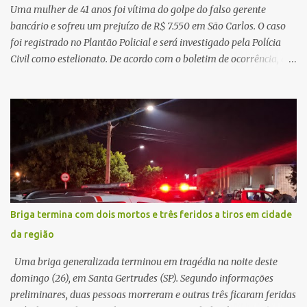
possível à população. Essa reflexão encontra respaldo tanto na
Uma mulher de 41 anos foi vítima do golpe do falso gerente
teoria da admini...
bancário e sofreu um prejuízo de R$ 7.550 em São Carlos. O caso
foi registrado no Plantão Policial e será investigado pela Polícia
Civil como estelionato. De acordo com o boletim de ocorrência, a
vítima recebeu contato pelo WhatsApp de um homem que
afirmava ser o novo gerente da conta bancária da empresa. O
suspeito alegou que seria necessário atualizar o cadastro da conta
e passou a orientar a vítima sobre os procedimentos que deveriam
ser realizados. Dias depois, o golpista enviou um documento em
PDF simulando uma comunicação oficial da instituição financeira.
Na sequência, entrou em contato por telefone e encaminhou um
link, orientando a vítima a acessá-lo pelo computador para
concluir a suposta atualização cadastral. Após realizar o
Briga termina com dois mortos e três feridos a tiros em cidade
procedimento, a conta bancária ficou bloqueada por algumas
da região
horas. Sem conseguir acessar o sistema, a vítima tentou
novamente contato com o suposto gerente, mas não obteve
Uma briga generalizada terminou em tragédia na noite deste
resposta. Na segunda-fe...
domingo (26), em Santa Gertrudes (SP). Segundo informações
preliminares, duas pessoas morreram e outras três ficaram feridas