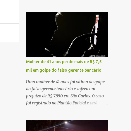
sentido interior-capital, em São Carlos. De
ruído, característica compatível com o
acordo com as informações apuradas no
problema mecânico que o veículo já
local, a vítima conduzia uma motocicleta
apresentava antes do furto. O carro possui
quando acabou colidindo na traseira de um
seguro e, segundo a v...
Jeep Renegade. Segundo relato da condutora
do veículo, o trânsito estava lento e
congestionado devido a obras realizadas na
rodovia, momento em que ocorreu o
impacto. Com a violência da colisão, o
Mulher de 41 anos perde mais de R$ 7,5
motociclista foi arremessado ao solo.
mil em golpe do falso gerente bancário
Testemunhas relataram que o capacete teria
se desprendido durante o acidente. O jovem
Uma mulher de 41 anos foi vítima do golpe
sofreu ferimentos gravíssimos e morreu
do falso gerente bancário e sofreu um
ainda no local. Equipes de resgate e de
prejuízo de R$ 7.550 em São Carlos. O caso
atendimento da concessionária responsável
foi registrado no Plantão Policial e será
pela rodovia foram acionadas e realizaram
investigado pela Polícia Civil como
a sinalização da via, além de prestarem
estelionato. De acordo com o boletim de
socorro à vítima. No entanto, o óbito foi
ocorrência, a vítima recebeu contato pelo
constatado ainda no local do acidente. A