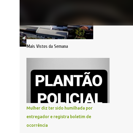
Mais Vistos da Semana
Mulher diz ter sido humilhada por
entregador e registra boletim de
ocorrência