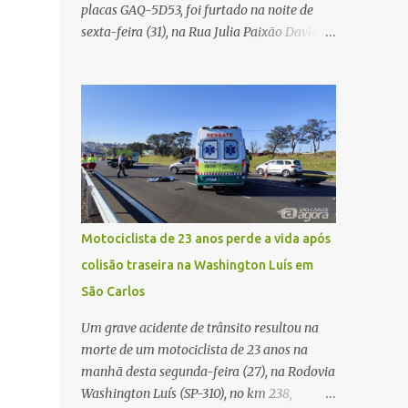
placas GAQ-5D53, foi furtado na noite de
Carlos Agora
sexta-feira (31), na Rua Julia Paixão David,
no bairro Zavaglia, em São Carlos. De
acordo com o boletim de ocorrência, o
motorista seguia pela via quando o veículo
apresentou uma pane elétrica no painel,
deixando de funcionar e impossibilitando
uma nova partida. Ainda segundo o registro
policial, o condutor estacionou o carro,
certificou-se de que todas as portas estavam
trancadas, permaneceu com a chave de
Motociclista de 23 anos perde a vida após
ignição e se ausentou do local por cerca de
colisão traseira na Washington Luís em
dez minutos para buscar ajuda. Ao retornar,
São Carlos
constatou que o automóvel havia
desaparecido. A vítima realizou buscas pelas
Um grave acidente de trânsito resultou na
imediações, mas não conseguiu localizar o
morte de um motociclista de 23 anos na
veículo. Conforme o boletim, um menino de
manhã desta segunda-feira (27), na Rodovia
aproximadamente 10 anos relatou ter visto
Washington Luís (SP-310), no km 238,
a Spin passando pelo local fazendo um forte