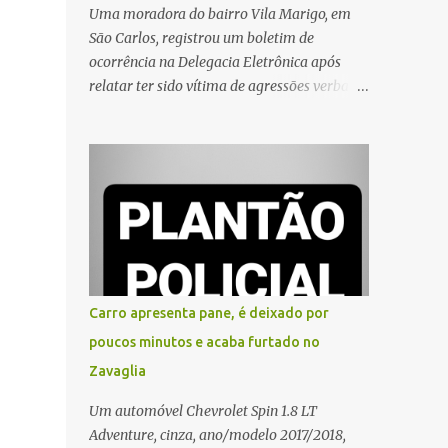
Uma moradora do bairro Vila Marigo, em
São Carlos, registrou um boletim de
ocorrência na Delegacia Eletrônica após
relatar ter sido vítima de agressões verbais
durante a entrega de um pedido por um
entregador de aplicativo. Segundo o boletim,
o caso ocorreu por volta das 17h de sexta-
feira (31). A mulher afirmou que o
entregador teria acionado o interfone de
forma equivocada e, em seguida, passou a
gritar em frente ao prédio, chamando a
atenção de moradores e de pessoas que
estavam nas proximidades. Ainda conforme
Carro apresenta pane, é deixado por
o registro policial, a vítima relatou que, ao
poucos minutos e acaba furtado no
receber a entrega, voltou a ser ofendida com
Zavaglia
palavras de baixo calão e insultos. Ela
informou à Polícia Civil que mora sozinha e
Um automóvel Chevrolet Spin 1.8 LT
que se sentiu ameaçada, coagida e
Adventure, cinza, ano/modelo 2017/2018,
humilhada com a situação. Fonte: São