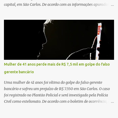
capital, em São Carlos. De acordo com as informações apuradas no
local, a vítima conduzia uma motocicleta quando acabou colidindo
na traseira de um Jeep Renegade. Segundo relato da condutora do
veículo, o trânsito estava lento e congestionado devido a obras
realizadas na rodovia, momento em que ocorreu o impacto. Com
a violência da colisão, o motociclista foi arremessado ao solo.
Testemunhas relataram que o capacete teria se desprendido
durante o acidente. O jovem sofreu ferimentos gravíssimos e
morreu ainda no local. Equipes de resgate e de atendimento da
concessionária responsável pela rodovia foram acionadas e
Mulher de 41 anos perde mais de R$ 7,5 mil em golpe do falso
realizaram a sinalização da via, além de prestarem socorro à
gerente bancário
vítima. No entanto, o óbito foi constatado ainda no local do
acidente. A Polícia Militar Rodoviária compareceu para o registro
Uma mulher de 41 anos foi vítima do golpe do falso gerente
da ocorrência...
bancário e sofreu um prejuízo de R$ 7.550 em São Carlos. O caso
foi registrado no Plantão Policial e será investigado pela Polícia
Civil como estelionato. De acordo com o boletim de ocorrência, a
vítima recebeu contato pelo WhatsApp de um homem que
afirmava ser o novo gerente da conta bancária da empresa. O