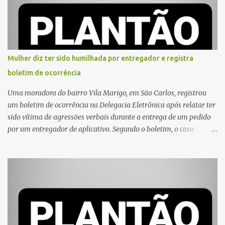
Mulher diz ter sido humilhada por entregador e registra
boletim de ocorrência
Uma moradora do bairro Vila Marigo, em São Carlos, registrou
um boletim de ocorrência na Delegacia Eletrônica após relatar ter
sido vítima de agressões verbais durante a entrega de um pedido
por um entregador de aplicativo. Segundo o boletim, o caso
ocorreu por volta das 17h de sexta-feira (31). A mulher afirmou
que o entregador teria acionado o interfone de forma equivocada
e, em seguida, passou a gritar em frente ao prédio, chamando a
atenção de moradores e de pessoas que estavam nas
proximidades. Ainda conforme o registro policial, a vítima relatou
que, ao receber a entrega, voltou a ser ofendida com palavras de
baixo calão e insultos. Ela informou à Polícia Civil que mora