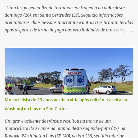
já apresentava antes do furto. O carro possui seguro e, segundo a
Uma briga generalizada terminou em tragédia na noite deste
v...
domingo (26), em Santa Gertrudes (SP). Segundo informações
preliminares, duas pessoas morreram e outras três ficaram feridas
após disparos de arma de fogo nas proximidades de uma adega. O
caso aconteceu por volta das 20h40, na região da Avenida João
Vitte. De acordo com as primeiras informações, a confusão teria
começado dentro do estabelecimento e se estendido para a área
externa, quando dois homens armados passaram a efetuar
diversos disparos. Duas vítimas morreram ainda no local. Outras
três pessoas foram baleadas e socorridas. Até o momento, não
foram divulgadas informações oficiais sobre o estado de saúde dos
feridos. Equipes da Polícia Militar de Santa Gertrudes atenderam a
ocorrência e isolaram a área para o trabalho da perícia. Até a
Motociclista de 23 anos perde a vida após colisão traseira na
última atualização, nenhum suspeito havia sido preso. A Polícia
Washington Luís em São Carlos
Civil investigará a motivação da briga, a autoria dos disparos e as
circunstâncias do crime. A ocorrência segue em anda...
Um grave acidente de trânsito resultou na morte de um
motociclista de 23 anos na manhã desta segunda-feira (27), na
Rodovia Washington Luís (SP-310), no km 238, sentido interior-