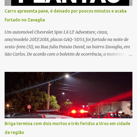
sozinha e que se sentiu ameaçada, coagida e humilhada com a
situação. Fonte: São Carlos Agora
Carro apresenta pane, é deixado por poucos minutos e acaba
furtado no Zavaglia
Um automóvel Chevrolet Spin 1.8 LT Adventure, cinza,
ano/modelo 2017/2018, placas GAQ-5D53, foi furtado na noite de
sexta-feira (31), na Rua Julia Paixão David, no bairro Zavaglia, em
São Carlos. De acordo com o boletim de ocorrência, o motorista
seguia pela via quando o veículo apresentou uma pane elétrica no
painel, deixando de funcionar e impossibilitando uma nova
partida. Ainda segundo o registro policial, o condutor estacionou o
carro, certificou-se de que todas as portas estavam trancadas,
permaneceu com a chave de ignição e se ausentou do local por
cerca de dez minutos para buscar ajuda. Ao retornar, constatou
que o automóvel havia desaparecido. A vítima realizou buscas
pelas imediações, mas não conseguiu localizar o veículo.
Conforme o boletim, um menino de aproximadamente 10 anos
Briga termina com dois mortos e três feridos a tiros em cidade
relatou ter visto a Spin passando pelo local fazendo um forte ruído,
da região
característica compatível com o problema mecânico que o veículo