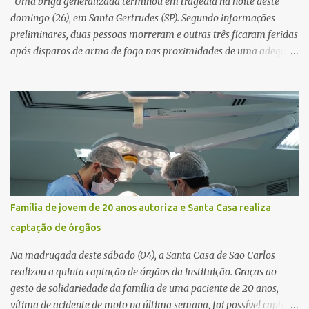
Uma briga generalizada terminou em tragédia na noite deste
resposta. Na segunda-fe...
domingo (26), em Santa Gertrudes (SP). Segundo informações
preliminares, duas pessoas morreram e outras três ficaram feridas
após disparos de arma de fogo nas proximidades de uma adega. O
caso aconteceu por volta das 20h40, na região da Avenida João
Vitte. De acordo com as primeiras informações, a confusão teria
começado dentro do estabelecimento e se estendido para a área
externa, quando dois homens armados passaram a efetuar
diversos disparos. Duas vítimas morreram ainda no local. Outras
três pessoas foram baleadas e socorridas. Até o momento, não
foram divulgadas informações oficiais sobre o estado de saúde dos
feridos. Equipes da Polícia Militar de Santa Gertrudes atenderam a
ocorrência e isolaram a área para o trabalho da perícia. Até a
Família de jovem de 20 anos autoriza e Santa Casa realiza
última atualização, nenhum suspeito havia sido preso. A Polícia
captação de órgãos
Civil investigará a motivação da briga, a autoria dos disparos e as
circunstâncias do crime. A ocorrência segue em anda...
Na madrugada deste sábado (04), a Santa Casa de São Carlos
realizou a quinta captação de órgãos da instituição. Graças ao
gesto de solidariedade da família de uma paciente de 20 anos,
vítima de acidente de moto na última semana, foi possível captar o