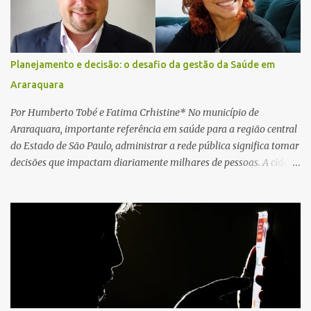
socorristas iniciaram imediatamente as manobras de reanimação
cardiopulmonar (RCP), porém, apesar de todos os esforços, o
motorista não respondeu aos procedimentos. Às 17h03, médicos
da Unidade de Suporte Avançado constataram o óbito da vítima.
Planejamento e decisão: o desafio da gestão da Saúde em
Fonte: São Carlos Agora
Araraquara
Por Humberto Tobé e Fatima Crhistine* No município de
Araraquara, importante referência em saúde para a região central
do Estado de São Paulo, administrar a rede pública significa tomar
decisões que impactam diariamente milhares de pessoas. A cidade
concentra hospitais, unidades especializadas e serviços de média e
alta complexidade que atendem pacientes não apenas do
município, mas também de diversas cidades do entorno,
ampliando significativamente a responsabilidade da gestão sobre
o Sistema Único de Saúde (SUS). Nos últimos anos, o Governo
Federal tem ampliado investimentos destinados ao fortalecimento
da atenção básica, da infraestrutura hospitalar e da
regionalização dos serviços de saúde. Entretanto, em um cenário