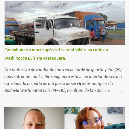
Caminhoneiro morre após sofrer mal súbito na rodovia
Washington Luís em Araraquara.
Um motorista de caminhão morreu na tarde de quarta-feira (29)
após sofrer um mal súbito enquanto estava no interior do veículo,
estacionado no pátio de um posto de serviços às margens da
Rodovia Washington Luís (SP-310), na altura do km 261, em
Araraquara. De acordo com informações da Artesp, a
concessionária foi acionada por meio do telefone 0800 após
relatos de que havia um condutor inconsciente dentro de um
caminhão. Equipes de resgate foram rapidamente deslocadas ao
local e encontraram a vítima em parada cardiorrespiratória. Os