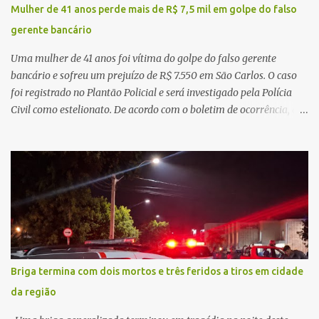
de demandas crescentes e recursos necessariamente limitados, a
Mulher de 41 anos perde mais de R$ 7,5 mil em golpe do falso
principal missão da gestão pública não é apenas investir mais,
gerente bancário
mas decidir melhor onde investir para produzir o maior benefício
possível à população. Essa reflexão encontra respaldo tanto na
Uma mulher de 41 anos foi vítima do golpe do falso gerente
teoria da admini...
bancário e sofreu um prejuízo de R$ 7.550 em São Carlos. O caso
foi registrado no Plantão Policial e será investigado pela Polícia
Civil como estelionato. De acordo com o boletim de ocorrência, a
vítima recebeu contato pelo WhatsApp de um homem que
afirmava ser o novo gerente da conta bancária da empresa. O
suspeito alegou que seria necessário atualizar o cadastro da conta
e passou a orientar a vítima sobre os procedimentos que deveriam
ser realizados. Dias depois, o golpista enviou um documento em
PDF simulando uma comunicação oficial da instituição financeira.
Na sequência, entrou em contato por telefone e encaminhou um
link, orientando a vítima a acessá-lo pelo computador para
concluir a suposta atualização cadastral. Após realizar o
Briga termina com dois mortos e três feridos a tiros em cidade
procedimento, a conta bancária ficou bloqueada por algumas
da região
horas. Sem conseguir acessar o sistema, a vítima tentou
novamente contato com o suposto gerente, mas não obteve