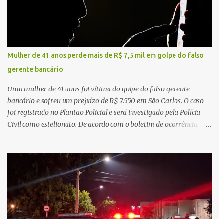
a violência da colisão, o motociclista foi arremessado ao solo.
Testemunhas relataram que o capacete teria se desprendido
durante o acidente. O jovem sofreu ferimentos gravíssimos e
morreu ainda no local. Equipes de resgate e de atendimento da
concessionária responsável pela rodovia foram acionadas e
Mulher de 41 anos perde mais de R$ 7,5 mil em golpe do falso
realizaram a sinalização da via, além de prestarem socorro à
gerente bancário
vítima. No entanto, o óbito foi constatado ainda no local do
acidente. A Polícia Militar Rodoviária compareceu para o registro
Uma mulher de 41 anos foi vítima do golpe do falso gerente
da ocorrência...
bancário e sofreu um prejuízo de R$ 7.550 em São Carlos. O caso
foi registrado no Plantão Policial e será investigado pela Polícia
Civil como estelionato. De acordo com o boletim de ocorrência, a
vítima recebeu contato pelo WhatsApp de um homem que
afirmava ser o novo gerente da conta bancária da empresa. O
suspeito alegou que seria necessário atualizar o cadastro da conta
e passou a orientar a vítima sobre os procedimentos que deveriam
ser realizados. Dias depois, o golpista enviou um documento em
PDF simulando uma comunicação oficial da instituição financeira.
Na sequência, entrou em contato por telefone e encaminhou um
link, orientando a vítima a acessá-lo pelo computador para