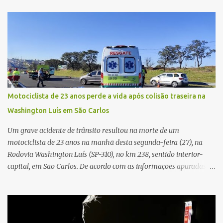
painel, deixando de funcionar e impossibilitando uma nova
partida. Ainda segundo o registro policial, o condutor estacionou o
carro, certificou-se de que todas as portas estavam trancadas,
permaneceu com a chave de ignição e se ausentou do local por
cerca de dez minutos para buscar ajuda. Ao retornar, constatou
que o automóvel havia desaparecido. A vítima realizou buscas
pelas imediações, mas não conseguiu localizar o veículo.
Conforme o boletim, um menino de aproximadamente 10 anos
Motociclista de 23 anos perde a vida após colisão traseira na
relatou ter visto a Spin passando pelo local fazendo um forte ruído,
Washington Luís em São Carlos
característica compatível com o problema mecânico que o veículo
já apresentava antes do furto. O carro possui seguro e, segundo a
Um grave acidente de trânsito resultou na morte de um
v...
motociclista de 23 anos na manhã desta segunda-feira (27), na
Rodovia Washington Luís (SP-310), no km 238, sentido interior-
capital, em São Carlos. De acordo com as informações apuradas no
local, a vítima conduzia uma motocicleta quando acabou colidindo
na traseira de um Jeep Renegade. Segundo relato da condutora do
veículo, o trânsito estava lento e congestionado devido a obras
realizadas na rodovia, momento em que ocorreu o impacto. Com