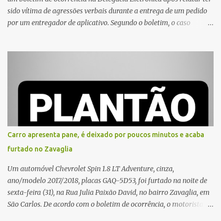
sido vítima de agressões verbais durante a entrega de um pedido
por um entregador de aplicativo. Segundo o boletim, o caso
ocorreu por volta das 17h de sexta-feira (31). A mulher afirmou
que o entregador teria acionado o interfone de forma equivocada
e, em seguida, passou a gritar em frente ao prédio, chamando a
atenção de moradores e de pessoas que estavam nas
proximidades. Ainda conforme o registro policial, a vítima relatou
que, ao receber a entrega, voltou a ser ofendida com palavras de
baixo calão e insultos. Ela informou à Polícia Civil que mora
sozinha e que se sentiu ameaçada, coagida e humilhada com a
situação. Fonte: São Carlos Agora
Carro apresenta pane, é deixado por poucos minutos e acaba
furtado no Zavaglia
Um automóvel Chevrolet Spin 1.8 LT Adventure, cinza,
ano/modelo 2017/2018, placas GAQ-5D53, foi furtado na noite de
sexta-feira (31), na Rua Julia Paixão David, no bairro Zavaglia, em
São Carlos. De acordo com o boletim de ocorrência, o motorista
seguia pela via quando o veículo apresentou uma pane elétrica no