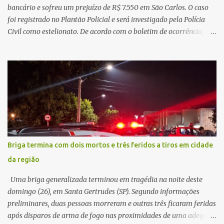
teoria da admini...
bancário e sofreu um prejuízo de R$ 7.550 em São Carlos. O caso
foi registrado no Plantão Policial e será investigado pela Polícia
Civil como estelionato. De acordo com o boletim de ocorrência, a
vítima recebeu contato pelo WhatsApp de um homem que
afirmava ser o novo gerente da conta bancária da empresa. O
suspeito alegou que seria necessário atualizar o cadastro da conta
e passou a orientar a vítima sobre os procedimentos que deveriam
ser realizados. Dias depois, o golpista enviou um documento em
PDF simulando uma comunicação oficial da instituição financeira.
Na sequência, entrou em contato por telefone e encaminhou um
link, orientando a vítima a acessá-lo pelo computador para
concluir a suposta atualização cadastral. Após realizar o
Briga termina com dois mortos e três feridos a tiros em cidade
procedimento, a conta bancária ficou bloqueada por algumas
da região
horas. Sem conseguir acessar o sistema, a vítima tentou
novamente contato com o suposto gerente, mas não obteve
Uma briga generalizada terminou em tragédia na noite deste
resposta. Na segunda-fe...
domingo (26), em Santa Gertrudes (SP). Segundo informações
preliminares, duas pessoas morreram e outras três ficaram feridas
após disparos de arma de fogo nas proximidades de uma adega. O