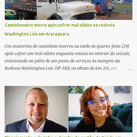
Caminhoneiro morre após sofrer mal súbito na rodovia
Washington Luís em Araraquara.
Um motorista de caminhão morreu na tarde de quarta-feira (29)
após sofrer um mal súbito enquanto estava no interior do veículo,
estacionado no pátio de um posto de serviços às margens da
Rodovia Washington Luís (SP-310), na altura do km 261, em
Araraquara. De acordo com informações da Artesp, a
concessionária foi acionada por meio do telefone 0800 após
relatos de que havia um condutor inconsciente dentro de um
caminhão. Equipes de resgate foram rapidamente deslocadas ao
local e encontraram a vítima em parada cardiorrespiratória. Os
socorristas iniciaram imediatamente as manobras de reanimação
cardiopulmonar (RCP), porém, apesar de todos os esforços, o
motorista não respondeu aos procedimentos. Às 17h03, médicos
da Unidade de Suporte Avançado constataram o óbito da vítima.