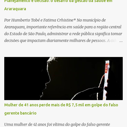
Planejamento e decisão: o desafio da gestão da Saúde em
Fonte: São Carlos Agora
Araraquara
Por Humberto Tobé e Fatima Crhistine* No município de
Araraquara, importante referência em saúde para a região central
do Estado de São Paulo, administrar a rede pública significa tomar
decisões que impactam diariamente milhares de pessoas. A cidade
concentra hospitais, unidades especializadas e serviços de média e
alta complexidade que atendem pacientes não apenas do
município, mas também de diversas cidades do entorno,
ampliando significativamente a responsabilidade da gestão sobre
o Sistema Único de Saúde (SUS). Nos últimos anos, o Governo
Federal tem ampliado investimentos destinados ao fortalecimento
da atenção básica, da infraestrutura hospitalar e da
regionalização dos serviços de saúde. Entretanto, em um cenário
de demandas crescentes e recursos necessariamente limitados, a
Mulher de 41 anos perde mais de R$ 7,5 mil em golpe do falso
principal missão da gestão pública não é apenas investir mais,
gerente bancário
mas decidir melhor onde investir para produzir o maior benefício
possível à população. Essa reflexão encontra respaldo tanto na
Uma mulher de 41 anos foi vítima do golpe do falso gerente