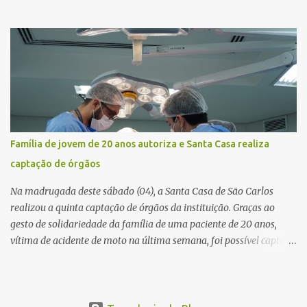
caso aconteceu por volta das 20h40, na região da Avenida João
Vitte. De acordo com as primeiras informações, a confusão teria
começado dentro do estabelecimento e se estendido para a área
externa, quando dois homens armados passaram a efetuar
diversos disparos. Duas vítimas morreram ainda no local. Outras
três pessoas foram baleadas e socorridas. Até o momento, não
foram divulgadas informações oficiais sobre o estado de saúde dos
feridos. Equipes da Polícia Militar de Santa Gertrudes atenderam a
ocorrência e isolaram a área para o trabalho da perícia. Até a
Família de jovem de 20 anos autoriza e Santa Casa realiza
última atualização, nenhum suspeito havia sido preso. A Polícia
captação de órgãos
Civil investigará a motivação da briga, a autoria dos disparos e as
circunstâncias do crime. A ocorrência segue em anda...
Na madrugada deste sábado (04), a Santa Casa de São Carlos
realizou a quinta captação de órgãos da instituição. Graças ao
gesto de solidariedade da família de uma paciente de 20 anos,
vítima de acidente de moto na última semana, foi possível captar o
coração, os rins e as córneas, possibilitando que até cinco pessoas
tenham uma nova oportunidade de vida por meio do transplante.
Por se tratar de um órgão com curto tempo de preservação, a
equipe responsável pela captação do coração chegou a São Carlos