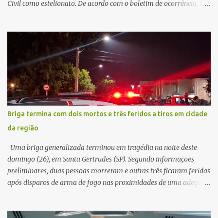
Civil como estelionato. De acordo com o boletim de ocorrência, a
vítima recebeu contato pelo WhatsApp de um homem que
afirmava ser o novo gerente da conta bancária da empresa. O
suspeito alegou que seria necessário atualizar o cadastro da conta
e passou a orientar a vítima sobre os procedimentos que deveriam
ser realizados. Dias depois, o golpista enviou um documento em
PDF simulando uma comunicação oficial da instituição financeira.
Na sequência, entrou em contato por telefone e encaminhou um
link, orientando a vítima a acessá-lo pelo computador para
concluir a suposta atualização cadastral. Após realizar o
Briga termina com dois mortos e três feridos a tiros em cidade
procedimento, a conta bancária ficou bloqueada por algumas
da região
horas. Sem conseguir acessar o sistema, a vítima tentou
novamente contato com o suposto gerente, mas não obteve
Uma briga generalizada terminou em tragédia na noite deste
resposta. Na segunda-fe...
domingo (26), em Santa Gertrudes (SP). Segundo informações
preliminares, duas pessoas morreram e outras três ficaram feridas
após disparos de arma de fogo nas proximidades de uma adega. O
caso aconteceu por volta das 20h40, na região da Avenida João
Vitte. De acordo com as primeiras informações, a confusão teria
começado dentro do estabelecimento e se estendido para a área