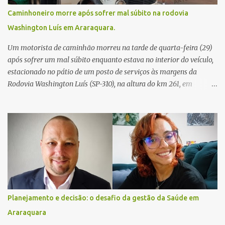
Caminhoneiro morre após sofrer mal súbito na rodovia
Washington Luís em Araraquara.
Um motorista de caminhão morreu na tarde de quarta-feira (29)
após sofrer um mal súbito enquanto estava no interior do veículo,
estacionado no pátio de um posto de serviços às margens da
Rodovia Washington Luís (SP-310), na altura do km 261, em
Araraquara. De acordo com informações da Artesp, a
concessionária foi acionada por meio do telefone 0800 após
relatos de que havia um condutor inconsciente dentro de um
caminhão. Equipes de resgate foram rapidamente deslocadas ao
local e encontraram a vítima em parada cardiorrespiratória. Os
socorristas iniciaram imediatamente as manobras de reanimação
cardiopulmonar (RCP), porém, apesar de todos os esforços, o
motorista não respondeu aos procedimentos. Às 17h03, médicos
da Unidade de Suporte Avançado constataram o óbito da vítima.
Planejamento e decisão: o desafio da gestão da Saúde em
Fonte: São Carlos Agora
Araraquara