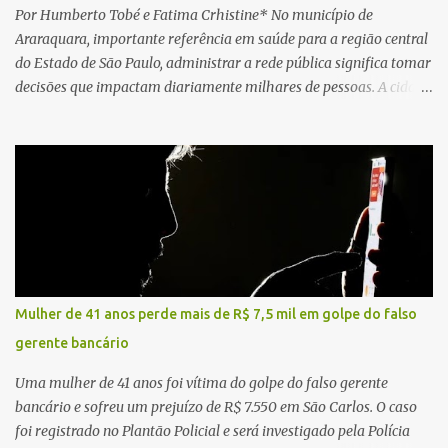
Por Humberto Tobé e Fatima Crhistine* No município de
Araraquara, importante referência em saúde para a região central
do Estado de São Paulo, administrar a rede pública significa tomar
decisões que impactam diariamente milhares de pessoas. A cidade
concentra hospitais, unidades especializadas e serviços de média e
alta complexidade que atendem pacientes não apenas do
município, mas também de diversas cidades do entorno,
ampliando significativamente a responsabilidade da gestão sobre
o Sistema Único de Saúde (SUS). Nos últimos anos, o Governo
Federal tem ampliado investimentos destinados ao fortalecimento
da atenção básica, da infraestrutura hospitalar e da
regionalização dos serviços de saúde. Entretanto, em um cenário
de demandas crescentes e recursos necessariamente limitados, a
Mulher de 41 anos perde mais de R$ 7,5 mil em golpe do falso
principal missão da gestão pública não é apenas investir mais,
gerente bancário
mas decidir melhor onde investir para produzir o maior benefício
possível à população. Essa reflexão encontra respaldo tanto na
Uma mulher de 41 anos foi vítima do golpe do falso gerente
teoria da admini...
bancário e sofreu um prejuízo de R$ 7.550 em São Carlos. O caso
foi registrado no Plantão Policial e será investigado pela Polícia