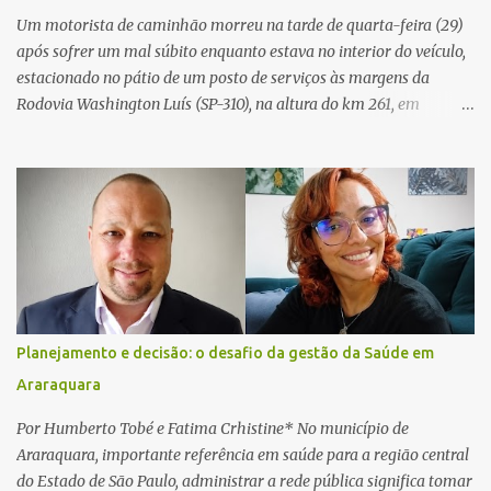
Um motorista de caminhão morreu na tarde de quarta-feira (29)
após sofrer um mal súbito enquanto estava no interior do veículo,
estacionado no pátio de um posto de serviços às margens da
Rodovia Washington Luís (SP-310), na altura do km 261, em
Araraquara. De acordo com informações da Artesp, a
concessionária foi acionada por meio do telefone 0800 após
relatos de que havia um condutor inconsciente dentro de um
caminhão. Equipes de resgate foram rapidamente deslocadas ao
local e encontraram a vítima em parada cardiorrespiratória. Os
socorristas iniciaram imediatamente as manobras de reanimação
cardiopulmonar (RCP), porém, apesar de todos os esforços, o
motorista não respondeu aos procedimentos. Às 17h03, médicos
da Unidade de Suporte Avançado constataram o óbito da vítima.
Planejamento e decisão: o desafio da gestão da Saúde em
Fonte: São Carlos Agora
Araraquara
Por Humberto Tobé e Fatima Crhistine* No município de
Araraquara, importante referência em saúde para a região central
do Estado de São Paulo, administrar a rede pública significa tomar