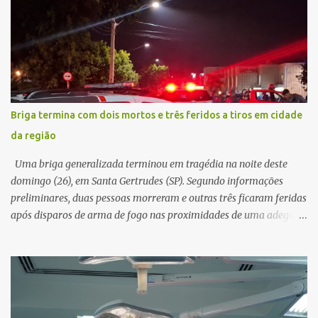
suspeito alegou que seria necessário atualizar o cadastro da conta
e passou a orientar a vítima sobre os procedimentos que deveriam
ser realizados. Dias depois, o golpista enviou um documento em
PDF simulando uma comunicação oficial da instituição financeira.
Na sequência, entrou em contato por telefone e encaminhou um
link, orientando a vítima a acessá-lo pelo computador para
concluir a suposta atualização cadastral. Após realizar o
Briga termina com dois mortos e três feridos a tiros em cidade
procedimento, a conta bancária ficou bloqueada por algumas
da região
horas. Sem conseguir acessar o sistema, a vítima tentou
novamente contato com o suposto gerente, mas não obteve
Uma briga generalizada terminou em tragédia na noite deste
resposta. Na segunda-fe...
domingo (26), em Santa Gertrudes (SP). Segundo informações
preliminares, duas pessoas morreram e outras três ficaram feridas
após disparos de arma de fogo nas proximidades de uma adega. O
caso aconteceu por volta das 20h40, na região da Avenida João
Vitte. De acordo com as primeiras informações, a confusão teria
começado dentro do estabelecimento e se estendido para a área
externa, quando dois homens armados passaram a efetuar
diversos disparos. Duas vítimas morreram ainda no local. Outras
três pessoas foram baleadas e socorridas. Até o momento, não