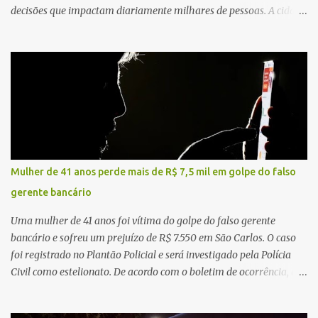
decisões que impactam diariamente milhares de pessoas. A cidade
concentra hospitais, unidades especializadas e serviços de média e
alta complexidade que atendem pacientes não apenas do
município, mas também de diversas cidades do entorno,
ampliando significativamente a responsabilidade da gestão sobre
o Sistema Único de Saúde (SUS). Nos últimos anos, o Governo
Federal tem ampliado investimentos destinados ao fortalecimento
da atenção básica, da infraestrutura hospitalar e da
regionalização dos serviços de saúde. Entretanto, em um cenário
de demandas crescentes e recursos necessariamente limitados, a
Mulher de 41 anos perde mais de R$ 7,5 mil em golpe do falso
principal missão da gestão pública não é apenas investir mais,
gerente bancário
mas decidir melhor onde investir para produzir o maior benefício
possível à população. Essa reflexão encontra respaldo tanto na
Uma mulher de 41 anos foi vítima do golpe do falso gerente
teoria da admini...
bancário e sofreu um prejuízo de R$ 7.550 em São Carlos. O caso
foi registrado no Plantão Policial e será investigado pela Polícia
Civil como estelionato. De acordo com o boletim de ocorrência, a
vítima recebeu contato pelo WhatsApp de um homem que
afirmava ser o novo gerente da conta bancária da empresa. O