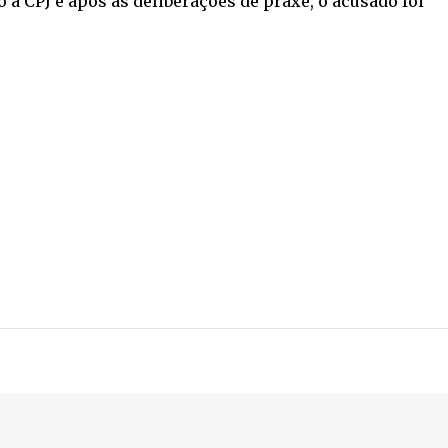
 à CPJ e após as deliberações de praxe, o acusado foi