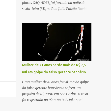
placas GAQ-5D53, foi furtado na noite de
Carlos Agora
sexta-feira (31), na Rua Julia Paixão David,
no bairro Zavaglia, em São Carlos. De
acordo com o boletim de ocorrência, o
motorista seguia pela via quando o veículo
apresentou uma pane elétrica no painel,
deixando de funcionar e impossibilitando
uma nova partida. Ainda segundo o registro
policial, o condutor estacionou o carro,
certificou-se de que todas as portas estavam
trancadas, permaneceu com a chave de
Mulher de 41 anos perde mais de R$ 7,5
ignição e se ausentou do local por cerca de
mil em golpe do falso gerente bancário
dez minutos para buscar ajuda. Ao retornar,
constatou que o automóvel havia
Uma mulher de 41 anos foi vítima do golpe
desaparecido. A vítima realizou buscas pelas
do falso gerente bancário e sofreu um
imediações, mas não conseguiu localizar o
prejuízo de R$ 7.550 em São Carlos. O caso
veículo. Conforme o boletim, um menino de
foi registrado no Plantão Policial e será
aproximadamente 10 anos relatou ter visto
investigado pela Polícia Civil como
a Spin passando pelo local fazendo um forte