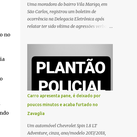
Uma moradora do bairro Vila Marigo, em
São Carlos, registrou um boletim de
ocorrência na Delegacia Eletrônica após
relatar ter sido vítima de agressões verbais
durante a entrega de um pedido por um
do no
entregador de aplicativo. Segundo o boletim,
o caso ocorreu por volta das 17h de sexta-
feira (31). A mulher afirmou que o
ia
entregador teria acionado o interfone de
forma equivocada e, em seguida, passou a
gritar em frente ao prédio, chamando a
lo
atenção de moradores e de pessoas que
estavam nas proximidades. Ainda conforme
Carro apresenta pane, é deixado por
o registro policial, a vítima relatou que, ao
m
poucos minutos e acaba furtado no
receber a entrega, voltou a ser ofendida com
ando
Zavaglia
palavras de baixo calão e insultos. Ela
informou à Polícia Civil que mora sozinha e
Um automóvel Chevrolet Spin 1.8 LT
que se sentiu ameaçada, coagida e
Adventure, cinza, ano/modelo 2017/2018,
humilhada com a situação. Fonte: São