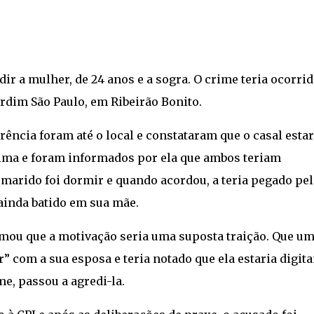
r a mulher, de 24 anos e a sogra. O crime teria ocorri
ardim São Paulo, em Ribeirão Bonito.
rência foram até o local e constataram que o casal estar
tima e foram informados por ela que ambos teriam
 marido foi dormir e quando acordou, a teria pegado pe
 ainda batido em sua mãe.
irmou que a motivação seria uma suposta traição. Que u
r” com a sua esposa e teria notado que ela estaria digit
e, passou a agredi-la.