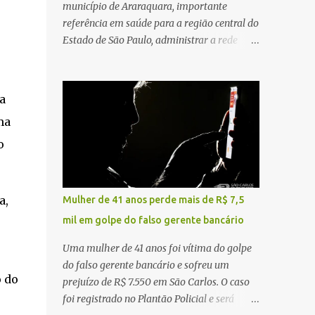
município de Araraquara, importante
referência em saúde para a região central do
Estado de São Paulo, administrar a rede
pública significa tomar decisões que
impactam diariamente milhares de pessoas.
A cidade concentra hospitais, unidades
a
especializadas e serviços de média e alta
ma
complexidade que atendem pacientes não
apenas do município, mas também de
o
diversas cidades do entorno, ampliando
significativamente a responsabilidade da
gestão sobre o Sistema Único de Saúde
a,
Mulher de 41 anos perde mais de R$ 7,5
(SUS). Nos últimos anos, o Governo Federal
mil em golpe do falso gerente bancário
tem ampliado investimentos destinados ao
fortalecimento da atenção básica, da
Uma mulher de 41 anos foi vítima do golpe
infraestrutura hospitalar e da
do falso gerente bancário e sofreu um
regionalização dos serviços de saúde.
o do
prejuízo de R$ 7.550 em São Carlos. O caso
Entretanto, em um cenário de demandas
foi registrado no Plantão Policial e será
crescentes e recursos necessariamente