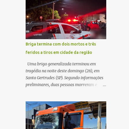
conseguir acessar o sistema, a vítima tentou
quando acabou colidindo na traseira de um
novamente contato com o suposto gerente,
Jeep Renegade. Segundo relato da condutora
mas não obteve resposta. Na segunda-fe...
do veículo, o trânsito estava lento e
congestionado devido a obras realizadas na
rodovia, momento em que ocorreu o
impacto. Com a violência da colisão, o
Briga termina com dois mortos e três
motociclista foi arremessado ao solo.
feridos a tiros em cidade da região
Testemunhas relataram que o capacete teria
se desprendido durante o acidente. O jovem
Uma briga generalizada terminou em
sofreu ferimentos gravíssimos e morreu
tragédia na noite deste domingo (26), em
ainda no local. Equipes de resgate e de
Santa Gertrudes (SP). Segundo informações
atendimento da concessionária responsável
preliminares, duas pessoas morreram e
pela rodovia foram acionadas e realizaram
outras três ficaram feridas após disparos de
a sinalização da via, além de prestarem
arma de fogo nas proximidades de uma
socorro à vítima. No entanto, o óbito foi
adega. O caso aconteceu por volta das
constatado ainda no local do acidente. A
20h40, na região da Avenida João Vitte. De
Polícia Militar Rodoviária compareceu para
acordo com as primeiras informações, a
o registro da ocorrência...
confusão teria começado dentro do