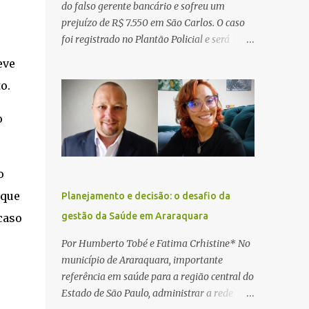
do falso gerente bancário e sofreu um
prejuízo de R$ 7.550 em São Carlos. O caso
foi registrado no Plantão Policial e será
investigado pela Polícia Civil como
eve
estelionato. De acordo com o boletim de
o.
ocorrência, a vítima recebeu contato pelo
WhatsApp de um homem que afirmava ser
o
o novo gerente da conta bancária da
empresa. O suspeito alegou que seria
necessário atualizar o cadastro da conta e
passou a orientar a vítima sobre os
o
procedimentos que deveriam ser realizados.
 que
Planejamento e decisão: o desafio da
Dias depois, o golpista enviou um
gestão da Saúde em Araraquara
caso
documento em PDF simulando uma
comunicação oficial da instituição
Por Humberto Tobé e Fatima Crhistine* No
financeira. Na sequência, entrou em contato
município de Araraquara, importante
por telefone e encaminhou um link,
referência em saúde para a região central do
orientando a vítima a acessá-lo pelo
Estado de São Paulo, administrar a rede
computador para concluir a suposta