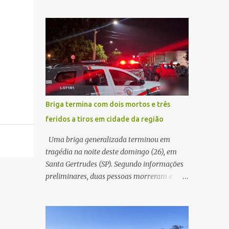
pública significa tomar decisões que
atualização cadastral. Após realizar o
impactam diariamente milhares de pessoas.
procedimento, a conta bancária ficou
A cidade concentra hospitais, unidades
bloqueada por algumas horas. Sem
especializadas e serviços de média e alta
conseguir acessar o sistema, a vítima tentou
complexidade que atendem pacientes não
novamente contato com o suposto gerente,
apenas do município, mas também de
mas não obteve resposta. Na segunda-fe...
diversas cidades do entorno, ampliando
significativamente a responsabilidade da
gestão sobre o Sistema Único de Saúde
Briga termina com dois mortos e três
(SUS). Nos últimos anos, o Governo Federal
feridos a tiros em cidade da região
tem ampliado investimentos destinados ao
fortalecimento da atenção básica, da
Uma briga generalizada terminou em
infraestrutura hospitalar e da
tragédia na noite deste domingo (26), em
regionalização dos serviços de saúde.
Santa Gertrudes (SP). Segundo informações
Entretanto, em um cenário de demandas
preliminares, duas pessoas morreram e
crescentes e recursos necessariamente
outras três ficaram feridas após disparos de
limitados, a principal missão da gestão
arma de fogo nas proximidades de uma
pública não é apenas investir mais, mas
adega. O caso aconteceu por volta das
decidir melhor onde investir para produzir o
20h40, na região da Avenida João Vitte. De