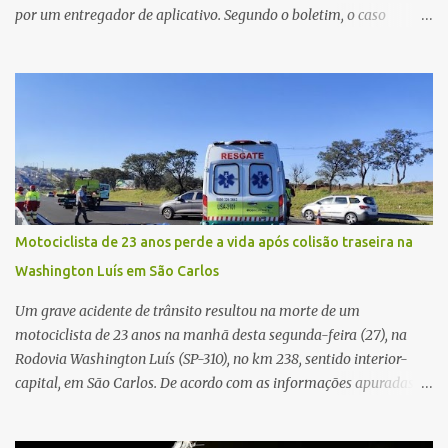
por um entregador de aplicativo. Segundo o boletim, o caso
ocorreu por volta das 17h de sexta-feira (31). A mulher afirmou
que o entregador teria acionado o interfone de forma equivocada
e, em seguida, passou a gritar em frente ao prédio, chamando a
atenção de moradores e de pessoas que estavam nas
proximidades. Ainda conforme o registro policial, a vítima relatou
que, ao receber a entrega, voltou a ser ofendida com palavras de
baixo calão e insultos. Ela informou à Polícia Civil que mora
sozinha e que se sentiu ameaçada, coagida e humilhada com a
situação. Fonte: São Carlos Agora
Motociclista de 23 anos perde a vida após colisão traseira na
Washington Luís em São Carlos
Um grave acidente de trânsito resultou na morte de um
motociclista de 23 anos na manhã desta segunda-feira (27), na
Rodovia Washington Luís (SP-310), no km 238, sentido interior-
capital, em São Carlos. De acordo com as informações apuradas no
local, a vítima conduzia uma motocicleta quando acabou colidindo
na traseira de um Jeep Renegade. Segundo relato da condutora do