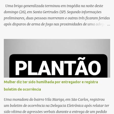
Uma briga generalizada terminou em tragédia na noite deste
domingo (26), em Santa Gertrudes (SP). Segundo informações
preliminares, duas pessoas morreram e outras três ficaram feridas
após disparos de arma de fogo nas proximidades de uma adega. O
caso aconteceu por volta das 20h40, na região da Avenida João
Vitte. De acordo com as primeiras informações, a confusão teria
começado dentro do estabelecimento e se estendido para a área
externa, quando dois homens armados passaram a efetuar
diversos disparos. Duas vítimas morreram ainda no local. Outras
três pessoas foram baleadas e socorridas. Até o momento, não
foram divulgadas informações oficiais sobre o estado de saúde dos
feridos. Equipes da Polícia Militar de Santa Gertrudes atenderam a
ocorrência e isolaram a área para o trabalho da perícia. Até a
Mulher diz ter sido humilhada por entregador e registra
última atualização, nenhum suspeito havia sido preso. A Polícia
boletim de ocorrência
Civil investigará a motivação da briga, a autoria dos disparos e as
circunstâncias do crime. A ocorrência segue em anda...
Uma moradora do bairro Vila Marigo, em São Carlos, registrou
um boletim de ocorrência na Delegacia Eletrônica após relatar ter
sido vítima de agressões verbais durante a entrega de um pedido