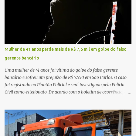
veículo, o trânsito estava lento e congestionado devido a obras
realizadas na rodovia, momento em que ocorreu o impacto. Com
a violência da colisão, o motociclista foi arremessado ao solo.
Testemunhas relataram que o capacete teria se desprendido
durante o acidente. O jovem sofreu ferimentos gravíssimos e
morreu ainda no local. Equipes de resgate e de atendimento da
concessionária responsável pela rodovia foram acionadas e
Mulher de 41 anos perde mais de R$ 7,5 mil em golpe do falso
realizaram a sinalização da via, além de prestarem socorro à
gerente bancário
vítima. No entanto, o óbito foi constatado ainda no local do
acidente. A Polícia Militar Rodoviária compareceu para o registro
Uma mulher de 41 anos foi vítima do golpe do falso gerente
da ocorrência...
bancário e sofreu um prejuízo de R$ 7.550 em São Carlos. O caso
foi registrado no Plantão Policial e será investigado pela Polícia
Civil como estelionato. De acordo com o boletim de ocorrência, a
vítima recebeu contato pelo WhatsApp de um homem que
afirmava ser o novo gerente da conta bancária da empresa. O
suspeito alegou que seria necessário atualizar o cadastro da conta
e passou a orientar a vítima sobre os procedimentos que deveriam
ser realizados. Dias depois, o golpista enviou um documento em
PDF simulando uma comunicação oficial da instituição financeira.