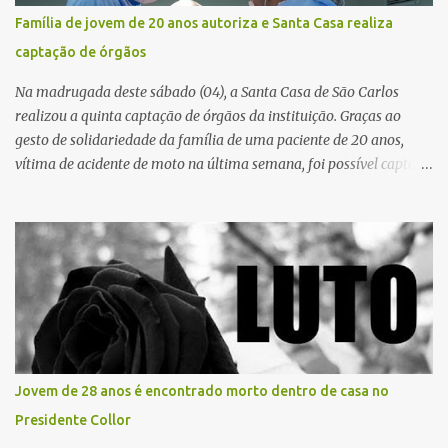
de demandas crescentes e recursos necessariamente limitados, a
Família de jovem de 20 anos autoriza e Santa Casa realiza
principal missão da gestão pública não é apenas investir mais,
captação de órgãos
mas decidir melhor onde investir para produzir o maior benefício
possível à população. Essa reflexão encontra respaldo tanto na
Na madrugada deste sábado (04), a Santa Casa de São Carlos
teoria da admini...
realizou a quinta captação de órgãos da instituição. Graças ao
gesto de solidariedade da família de uma paciente de 20 anos,
vítima de acidente de moto na última semana, foi possível captar o
coração, os rins e as córneas, possibilitando que até cinco pessoas
tenham uma nova oportunidade de vida por meio do transplante.
Por se tratar de um órgão com curto tempo de preservação, a
equipe responsável pela captação do coração chegou a São Carlos
em uma aeronave da Força Aérea Brasileira (FAB), garantindo
agilidade no transporte e na realização do procedimento. Após a
retirada do órgão, a Guarda Civil Municipal (GCM), por meio da
Prefeitura de São Carlos, realizou o transporte do coração até o
aeroporto, de onde a aeronave da FAB seguiu com o órgão para
Jovem de 28 anos é encontrado morto dentro de casa no
dar continuidade ao processo de transplante. A captação foi
Presidente Collor
coordenada pela Comissão Intra-Hospitalar de Doação de Órgãos