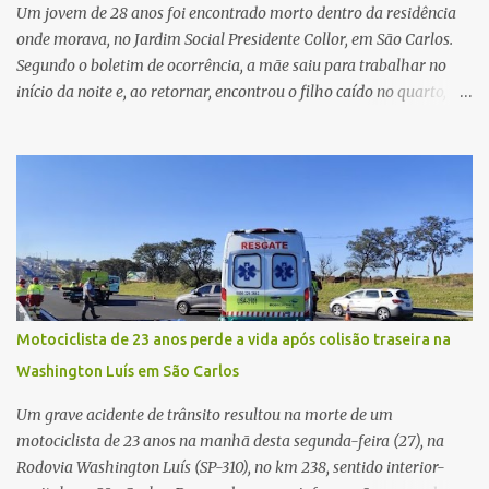
e Tecidos para Transplantes (CIHDOTT) da Santa Ca...
Um jovem de 28 anos foi encontrado morto dentro da residência
onde morava, no Jardim Social Presidente Collor, em São Carlos.
Segundo o boletim de ocorrência, a mãe saiu para trabalhar no
início da noite e, ao retornar, encontrou o filho caído no quarto,
com espuma na boca, acionando imediatamente o Samu. O
médico confirmou o óbito no local. Familiares informaram que o
jovem apresentava problemas de saúde. Fonte: São Carlos Agora
Motociclista de 23 anos perde a vida após colisão traseira na
Washington Luís em São Carlos
Um grave acidente de trânsito resultou na morte de um
motociclista de 23 anos na manhã desta segunda-feira (27), na
Rodovia Washington Luís (SP-310), no km 238, sentido interior-