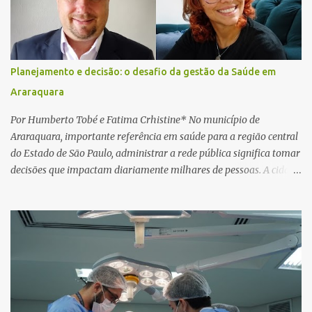
PDF simulando uma comunicação oficial da instituição financeira.
Na sequência, entrou em contato por telefone e encaminhou um
link, orientando a vítima a acessá-lo pelo computador para
concluir a suposta atualização cadastral. Após realizar o
Planejamento e decisão: o desafio da gestão da Saúde em
procedimento, a conta bancária ficou bloqueada por algumas
Araraquara
horas. Sem conseguir acessar o sistema, a vítima tentou
novamente contato com o suposto gerente, mas não obteve
Por Humberto Tobé e Fatima Crhistine* No município de
resposta. Na segunda-fe...
Araraquara, importante referência em saúde para a região central
do Estado de São Paulo, administrar a rede pública significa tomar
decisões que impactam diariamente milhares de pessoas. A cidade
concentra hospitais, unidades especializadas e serviços de média e
alta complexidade que atendem pacientes não apenas do
município, mas também de diversas cidades do entorno,
ampliando significativamente a responsabilidade da gestão sobre
o Sistema Único de Saúde (SUS). Nos últimos anos, o Governo
Federal tem ampliado investimentos destinados ao fortalecimento
da atenção básica, da infraestrutura hospitalar e da
regionalização dos serviços de saúde. Entretanto, em um cenário