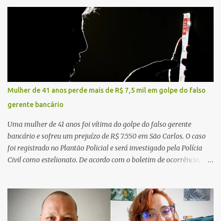
Mulher de 41 anos perde mais de R$ 7,5 mil em golpe do falso
gerente bancário
Uma mulher de 41 anos foi vítima do golpe do falso gerente
bancário e sofreu um prejuízo de R$ 7.550 em São Carlos. O caso
foi registrado no Plantão Policial e será investigado pela Polícia
Civil como estelionato. De acordo com o boletim de ocorrência, a
vítima recebeu contato pelo WhatsApp de um homem que
afirmava ser o novo gerente da conta bancária da empresa. O
suspeito alegou que seria necessário atualizar o cadastro da conta
e passou a orientar a vítima sobre os procedimentos que deveriam
ser realizados. Dias depois, o golpista enviou um documento em