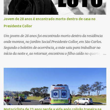
retirada do órgão, a Guarda Civil Municipal (GCM), por meio da
Prefeitura de São Carlos, realizou o transporte do coração até o
aeroporto, de onde a aeronave da FAB seguiu com o órgão para
Jovem de 28 anos é encontrado morto dentro de casa no
dar continuidade ao processo de transplante. A captação foi
Presidente Collor
coordenada pela Comissão Intra-Hospitalar de Doação de Órgãos
e Tecidos para Transplantes (CIHDOTT) da Santa Ca...
Um jovem de 28 anos foi encontrado morto dentro da residência
onde morava, no Jardim Social Presidente Collor, em São Carlos.
Segundo o boletim de ocorrência, a mãe saiu para trabalhar no
início da noite e, ao retornar, encontrou o filho caído no quarto,
com espuma na boca, acionando imediatamente o Samu. O
médico confirmou o óbito no local. Familiares informaram que o
jovem apresentava problemas de saúde. Fonte: São Carlos Agora
Motociclista de 23 anos perde a vida após colisão traseira na