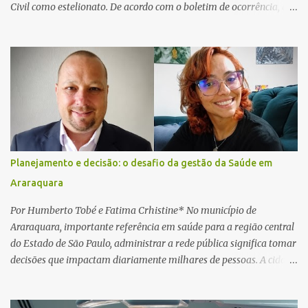
Civil como estelionato. De acordo com o boletim de ocorrência, a
vítima recebeu contato pelo WhatsApp de um homem que
afirmava ser o novo gerente da conta bancária da empresa. O
suspeito alegou que seria necessário atualizar o cadastro da conta
e passou a orientar a vítima sobre os procedimentos que deveriam
ser realizados. Dias depois, o golpista enviou um documento em
PDF simulando uma comunicação oficial da instituição financeira.
Na sequência, entrou em contato por telefone e encaminhou um
link, orientando a vítima a acessá-lo pelo computador para
concluir a suposta atualização cadastral. Após realizar o
Planejamento e decisão: o desafio da gestão da Saúde em
procedimento, a conta bancária ficou bloqueada por algumas
Araraquara
horas. Sem conseguir acessar o sistema, a vítima tentou
novamente contato com o suposto gerente, mas não obteve
Por Humberto Tobé e Fatima Crhistine* No município de
resposta. Na segunda-fe...
Araraquara, importante referência em saúde para a região central
do Estado de São Paulo, administrar a rede pública significa tomar
decisões que impactam diariamente milhares de pessoas. A cidade
concentra hospitais, unidades especializadas e serviços de média e
alta complexidade que atendem pacientes não apenas do