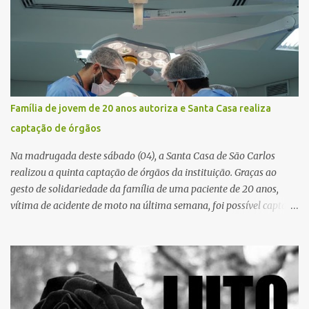
município, mas também de diversas cidades do entorno,
ampliando significativamente a responsabilidade da gestão sobre
o Sistema Único de Saúde (SUS). Nos últimos anos, o Governo
Federal tem ampliado investimentos destinados ao fortalecimento
da atenção básica, da infraestrutura hospitalar e da
regionalização dos serviços de saúde. Entretanto, em um cenário
de demandas crescentes e recursos necessariamente limitados, a
Família de jovem de 20 anos autoriza e Santa Casa realiza
principal missão da gestão pública não é apenas investir mais,
captação de órgãos
mas decidir melhor onde investir para produzir o maior benefício
possível à população. Essa reflexão encontra respaldo tanto na
Na madrugada deste sábado (04), a Santa Casa de São Carlos
teoria da admini...
realizou a quinta captação de órgãos da instituição. Graças ao
gesto de solidariedade da família de uma paciente de 20 anos,
vítima de acidente de moto na última semana, foi possível captar o
coração, os rins e as córneas, possibilitando que até cinco pessoas
tenham uma nova oportunidade de vida por meio do transplante.
Por se tratar de um órgão com curto tempo de preservação, a
equipe responsável pela captação do coração chegou a São Carlos
em uma aeronave da Força Aérea Brasileira (FAB), garantindo
agilidade no transporte e na realização do procedimento. Após a