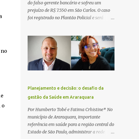
do falso gerente bancário e sofreu um
prejuízo de R$ 7.550 em São Carlos. O caso
a
foi registrado no Plantão Policial e será
investigado pela Polícia Civil como
estelionato. De acordo com o boletim de
ocorrência, a vítima recebeu contato pelo
s
WhatsApp de um homem que afirmava ser
 no
o novo gerente da conta bancária da
empresa. O suspeito alegou que seria
necessário atualizar o cadastro da conta e
passou a orientar a vítima sobre os
procedimentos que deveriam ser realizados.
Planejamento e decisão: o desafio da
Dias depois, o golpista enviou um
ue
gestão da Saúde em Araraquara
documento em PDF simulando uma
 o
comunicação oficial da instituição
Por Humberto Tobé e Fatima Crhistine* No
financeira. Na sequência, entrou em contato
município de Araraquara, importante
por telefone e encaminhou um link,
referência em saúde para a região central do
orientando a vítima a acessá-lo pelo
Estado de São Paulo, administrar a rede
computador para concluir a suposta