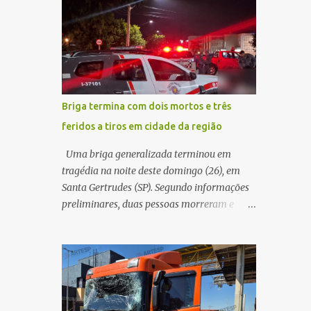
maior benefício possível à população. Essa
quando acabou colidindo na traseira de um
reflexão encontra respaldo tanto na teoria
Jeep Renegade. Segundo relato da condutora
da admini...
do veículo, o trânsito estava lento e
congestionado devido a obras realizadas na
rodovia, momento em que ocorreu o
impacto. Com a violência da colisão, o
Briga termina com dois mortos e três
motociclista foi arremessado ao solo.
feridos a tiros em cidade da região
Testemunhas relataram que o capacete teria
se desprendido durante o acidente. O jovem
Uma briga generalizada terminou em
sofreu ferimentos gravíssimos e morreu
tragédia na noite deste domingo (26), em
ainda no local. Equipes de resgate e de
Santa Gertrudes (SP). Segundo informações
atendimento da concessionária responsável
preliminares, duas pessoas morreram e
pela rodovia foram acionadas e realizaram
outras três ficaram feridas após disparos de
a sinalização da via, além de prestarem
arma de fogo nas proximidades de uma
socorro à vítima. No entanto, o óbito foi
adega. O caso aconteceu por volta das
constatado ainda no local do acidente. A
20h40, na região da Avenida João Vitte. De
Polícia Militar Rodoviária compareceu para
acordo com as primeiras informações, a
o registro da ocorrência...
confusão teria começado dentro do