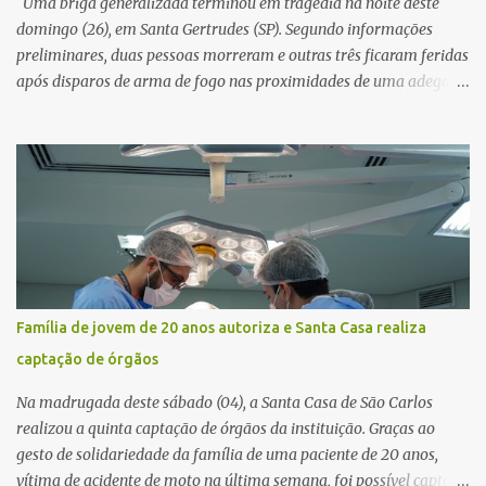
Uma briga generalizada terminou em tragédia na noite deste
resposta. Na segunda-fe...
domingo (26), em Santa Gertrudes (SP). Segundo informações
preliminares, duas pessoas morreram e outras três ficaram feridas
após disparos de arma de fogo nas proximidades de uma adega. O
caso aconteceu por volta das 20h40, na região da Avenida João
Vitte. De acordo com as primeiras informações, a confusão teria
começado dentro do estabelecimento e se estendido para a área
externa, quando dois homens armados passaram a efetuar
diversos disparos. Duas vítimas morreram ainda no local. Outras
três pessoas foram baleadas e socorridas. Até o momento, não
foram divulgadas informações oficiais sobre o estado de saúde dos
feridos. Equipes da Polícia Militar de Santa Gertrudes atenderam a
ocorrência e isolaram a área para o trabalho da perícia. Até a
Família de jovem de 20 anos autoriza e Santa Casa realiza
última atualização, nenhum suspeito havia sido preso. A Polícia
captação de órgãos
Civil investigará a motivação da briga, a autoria dos disparos e as
circunstâncias do crime. A ocorrência segue em anda...
Na madrugada deste sábado (04), a Santa Casa de São Carlos
realizou a quinta captação de órgãos da instituição. Graças ao
gesto de solidariedade da família de uma paciente de 20 anos,
vítima de acidente de moto na última semana, foi possível captar o