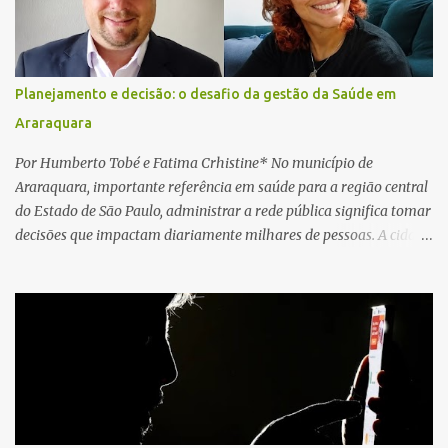
socorristas iniciaram imediatamente as manobras de reanimação
cardiopulmonar (RCP), porém, apesar de todos os esforços, o
motorista não respondeu aos procedimentos. Às 17h03, médicos
da Unidade de Suporte Avançado constataram o óbito da vítima.
Planejamento e decisão: o desafio da gestão da Saúde em
Fonte: São Carlos Agora
Araraquara
Por Humberto Tobé e Fatima Crhistine* No município de
Araraquara, importante referência em saúde para a região central
do Estado de São Paulo, administrar a rede pública significa tomar
decisões que impactam diariamente milhares de pessoas. A cidade
concentra hospitais, unidades especializadas e serviços de média e
alta complexidade que atendem pacientes não apenas do
município, mas também de diversas cidades do entorno,
ampliando significativamente a responsabilidade da gestão sobre
o Sistema Único de Saúde (SUS). Nos últimos anos, o Governo
Federal tem ampliado investimentos destinados ao fortalecimento
da atenção básica, da infraestrutura hospitalar e da
regionalização dos serviços de saúde. Entretanto, em um cenário