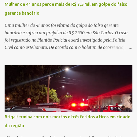
de demandas crescentes e recursos necessariamente limitados, a
Mulher de 41 anos perde mais de R$ 7,5 mil em golpe do falso
principal missão da gestão pública não é apenas investir mais,
gerente bancário
mas decidir melhor onde investir para produzir o maior benefício
possível à população. Essa reflexão encontra respaldo tanto na
Uma mulher de 41 anos foi vítima do golpe do falso gerente
teoria da admini...
bancário e sofreu um prejuízo de R$ 7.550 em São Carlos. O caso
foi registrado no Plantão Policial e será investigado pela Polícia
Civil como estelionato. De acordo com o boletim de ocorrência, a
vítima recebeu contato pelo WhatsApp de um homem que
afirmava ser o novo gerente da conta bancária da empresa. O
suspeito alegou que seria necessário atualizar o cadastro da conta
e passou a orientar a vítima sobre os procedimentos que deveriam
ser realizados. Dias depois, o golpista enviou um documento em
PDF simulando uma comunicação oficial da instituição financeira.
Na sequência, entrou em contato por telefone e encaminhou um
link, orientando a vítima a acessá-lo pelo computador para
concluir a suposta atualização cadastral. Após realizar o
Briga termina com dois mortos e três feridos a tiros em cidade
procedimento, a conta bancária ficou bloqueada por algumas
da região
horas. Sem conseguir acessar o sistema, a vítima tentou
novamente contato com o suposto gerente, mas não obteve