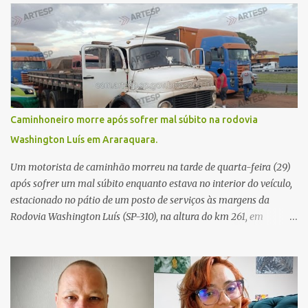
Caminhoneiro morre após sofrer mal súbito na rodovia
Washington Luís em Araraquara.
Um motorista de caminhão morreu na tarde de quarta-feira (29)
após sofrer um mal súbito enquanto estava no interior do veículo,
estacionado no pátio de um posto de serviços às margens da
Rodovia Washington Luís (SP-310), na altura do km 261, em
Araraquara. De acordo com informações da Artesp, a
concessionária foi acionada por meio do telefone 0800 após
relatos de que havia um condutor inconsciente dentro de um
caminhão. Equipes de resgate foram rapidamente deslocadas ao
local e encontraram a vítima em parada cardiorrespiratória. Os