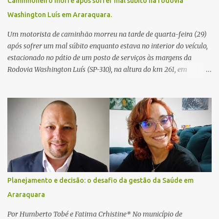
Caminhoneiro morre após sofrer mal súbito na rodovia
Washington Luís em Araraquara.
Um motorista de caminhão morreu na tarde de quarta-feira (29)
após sofrer um mal súbito enquanto estava no interior do veículo,
estacionado no pátio de um posto de serviços às margens da
Rodovia Washington Luís (SP-310), na altura do km 261, em
Araraquara. De acordo com informações da Artesp, a
concessionária foi acionada por meio do telefone 0800 após
relatos de que havia um condutor inconsciente dentro de um
caminhão. Equipes de resgate foram rapidamente deslocadas ao
local e encontraram a vítima em parada cardiorrespiratória. Os
socorristas iniciaram imediatamente as manobras de reanimação
cardiopulmonar (RCP), porém, apesar de todos os esforços, o
motorista não respondeu aos procedimentos. Às 17h03, médicos
da Unidade de Suporte Avançado constataram o óbito da vítima.
Planejamento e decisão: o desafio da gestão da Saúde em
Fonte: São Carlos Agora
Araraquara
Por Humberto Tobé e Fatima Crhistine* No município de