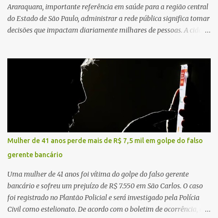
Araraquara, importante referência em saúde para a região central
do Estado de São Paulo, administrar a rede pública significa tomar
decisões que impactam diariamente milhares de pessoas. A cidade
concentra hospitais, unidades especializadas e serviços de média e
alta complexidade que atendem pacientes não apenas do
município, mas também de diversas cidades do entorno,
ampliando significativamente a responsabilidade da gestão sobre
o Sistema Único de Saúde (SUS). Nos últimos anos, o Governo
Federal tem ampliado investimentos destinados ao fortalecimento
da atenção básica, da infraestrutura hospitalar e da
regionalização dos serviços de saúde. Entretanto, em um cenário
de demandas crescentes e recursos necessariamente limitados, a
Mulher de 41 anos perde mais de R$ 7,5 mil em golpe do falso
principal missão da gestão pública não é apenas investir mais,
gerente bancário
mas decidir melhor onde investir para produzir o maior benefício
possível à população. Essa reflexão encontra respaldo tanto na
Uma mulher de 41 anos foi vítima do golpe do falso gerente
teoria da admini...
bancário e sofreu um prejuízo de R$ 7.550 em São Carlos. O caso
foi registrado no Plantão Policial e será investigado pela Polícia
Civil como estelionato. De acordo com o boletim de ocorrência, a