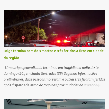
vítima recebeu contato pelo WhatsApp de um homem que
afirmava ser o novo gerente da conta bancária da empresa. O
suspeito alegou que seria necessário atualizar o cadastro da conta
e passou a orientar a vítima sobre os procedimentos que deveriam
ser realizados. Dias depois, o golpista enviou um documento em
PDF simulando uma comunicação oficial da instituição financeira.
Na sequência, entrou em contato por telefone e encaminhou um
link, orientando a vítima a acessá-lo pelo computador para
concluir a suposta atualização cadastral. Após realizar o
Briga termina com dois mortos e três feridos a tiros em cidade
procedimento, a conta bancária ficou bloqueada por algumas
da região
horas. Sem conseguir acessar o sistema, a vítima tentou
novamente contato com o suposto gerente, mas não obteve
Uma briga generalizada terminou em tragédia na noite deste
resposta. Na segunda-fe...
domingo (26), em Santa Gertrudes (SP). Segundo informações
preliminares, duas pessoas morreram e outras três ficaram feridas
após disparos de arma de fogo nas proximidades de uma adega. O
caso aconteceu por volta das 20h40, na região da Avenida João
Vitte. De acordo com as primeiras informações, a confusão teria
começado dentro do estabelecimento e se estendido para a área
externa, quando dois homens armados passaram a efetuar