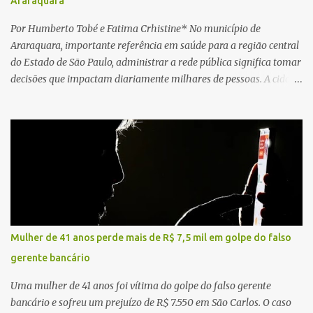
Araraquara
Por Humberto Tobé e Fatima Crhistine* No município de
Araraquara, importante referência em saúde para a região central
do Estado de São Paulo, administrar a rede pública significa tomar
decisões que impactam diariamente milhares de pessoas. A cidade
concentra hospitais, unidades especializadas e serviços de média e
alta complexidade que atendem pacientes não apenas do
município, mas também de diversas cidades do entorno,
ampliando significativamente a responsabilidade da gestão sobre
o Sistema Único de Saúde (SUS). Nos últimos anos, o Governo
Federal tem ampliado investimentos destinados ao fortalecimento
da atenção básica, da infraestrutura hospitalar e da
regionalização dos serviços de saúde. Entretanto, em um cenário
de demandas crescentes e recursos necessariamente limitados, a
Mulher de 41 anos perde mais de R$ 7,5 mil em golpe do falso
principal missão da gestão pública não é apenas investir mais,
gerente bancário
mas decidir melhor onde investir para produzir o maior benefício
possível à população. Essa reflexão encontra respaldo tanto na
Uma mulher de 41 anos foi vítima do golpe do falso gerente
teoria da admini...
bancário e sofreu um prejuízo de R$ 7.550 em São Carlos. O caso