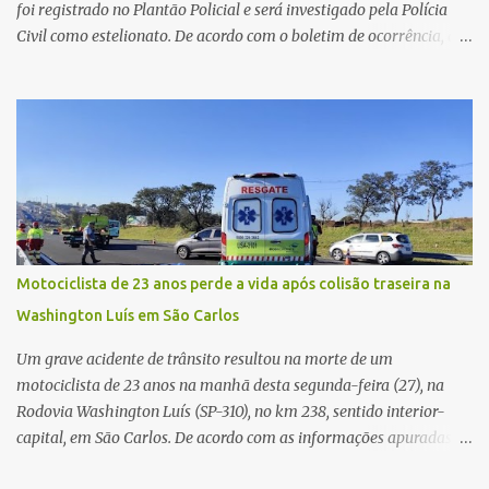
foi registrado no Plantão Policial e será investigado pela Polícia
Civil como estelionato. De acordo com o boletim de ocorrência, a
vítima recebeu contato pelo WhatsApp de um homem que
afirmava ser o novo gerente da conta bancária da empresa. O
suspeito alegou que seria necessário atualizar o cadastro da conta
e passou a orientar a vítima sobre os procedimentos que deveriam
ser realizados. Dias depois, o golpista enviou um documento em
PDF simulando uma comunicação oficial da instituição financeira.
Na sequência, entrou em contato por telefone e encaminhou um
link, orientando a vítima a acessá-lo pelo computador para
concluir a suposta atualização cadastral. Após realizar o
Motociclista de 23 anos perde a vida após colisão traseira na
procedimento, a conta bancária ficou bloqueada por algumas
Washington Luís em São Carlos
horas. Sem conseguir acessar o sistema, a vítima tentou
novamente contato com o suposto gerente, mas não obteve
Um grave acidente de trânsito resultou na morte de um
resposta. Na segunda-fe...
motociclista de 23 anos na manhã desta segunda-feira (27), na
Rodovia Washington Luís (SP-310), no km 238, sentido interior-
capital, em São Carlos. De acordo com as informações apuradas no
local, a vítima conduzia uma motocicleta quando acabou colidindo