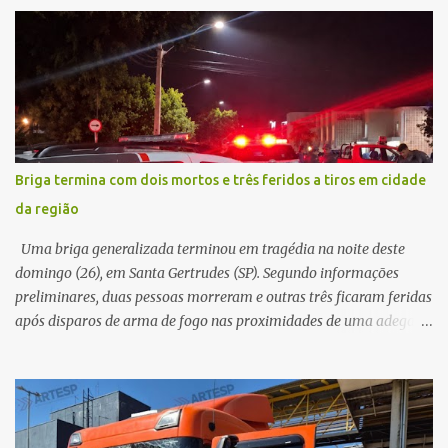
na traseira de um Jeep Renegade. Segundo relato da condutora do
veículo, o trânsito estava lento e congestionado devido a obras
realizadas na rodovia, momento em que ocorreu o impacto. Com
a violência da colisão, o motociclista foi arremessado ao solo.
Testemunhas relataram que o capacete teria se desprendido
durante o acidente. O jovem sofreu ferimentos gravíssimos e
morreu ainda no local. Equipes de resgate e de atendimento da
concessionária responsável pela rodovia foram acionadas e
Briga termina com dois mortos e três feridos a tiros em cidade
realizaram a sinalização da via, além de prestarem socorro à
da região
vítima. No entanto, o óbito foi constatado ainda no local do
acidente. A Polícia Militar Rodoviária compareceu para o registro
Uma briga generalizada terminou em tragédia na noite deste
da ocorrência...
domingo (26), em Santa Gertrudes (SP). Segundo informações
preliminares, duas pessoas morreram e outras três ficaram feridas
após disparos de arma de fogo nas proximidades de uma adega. O
caso aconteceu por volta das 20h40, na região da Avenida João
Vitte. De acordo com as primeiras informações, a confusão teria
começado dentro do estabelecimento e se estendido para a área
externa, quando dois homens armados passaram a efetuar
diversos disparos. Duas vítimas morreram ainda no local. Outras