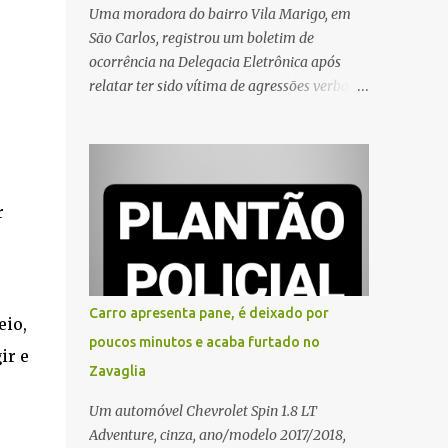
Uma moradora do bairro Vila Marigo, em
São Carlos, registrou um boletim de
ocorrência na Delegacia Eletrônica após
relatar ter sido vítima de agressões verbais
durante a entrega de um pedido por um
entregador de aplicativo. Segundo o boletim,
o caso ocorreu por volta das 17h de sexta-
feira (31). A mulher afirmou que o
entregador teria acionado o interfone de
r
forma equivocada e, em seguida, passou a
gritar em frente ao prédio, chamando a
atenção de moradores e de pessoas que
estavam nas proximidades. Ainda conforme
Carro apresenta pane, é deixado por
eio,
o registro policial, a vítima relatou que, ao
poucos minutos e acaba furtado no
receber a entrega, voltou a ser ofendida com
ir e
Zavaglia
palavras de baixo calão e insultos. Ela
informou à Polícia Civil que mora sozinha e
Um automóvel Chevrolet Spin 1.8 LT
que se sentiu ameaçada, coagida e
Adventure, cinza, ano/modelo 2017/2018,
humilhada com a situação. Fonte: São