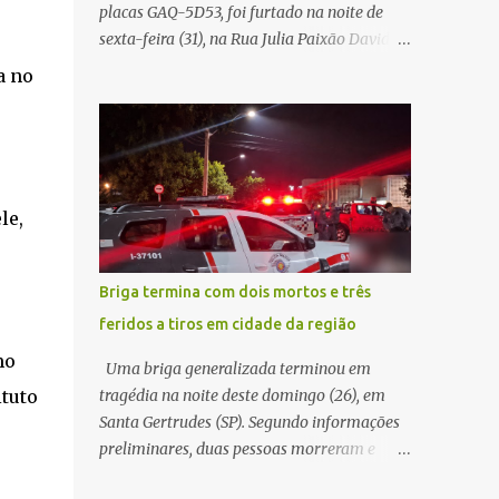
placas GAQ-5D53, foi furtado na noite de
Carlos Agora
sexta-feira (31), na Rua Julia Paixão David,
no bairro Zavaglia, em São Carlos. De
a no
acordo com o boletim de ocorrência, o
motorista seguia pela via quando o veículo
apresentou uma pane elétrica no painel,
deixando de funcionar e impossibilitando
uma nova partida. Ainda segundo o registro
le,
policial, o condutor estacionou o carro,
certificou-se de que todas as portas estavam
trancadas, permaneceu com a chave de
Briga termina com dois mortos e três
ignição e se ausentou do local por cerca de
feridos a tiros em cidade da região
dez minutos para buscar ajuda. Ao retornar,
mo
constatou que o automóvel havia
Uma briga generalizada terminou em
desaparecido. A vítima realizou buscas pelas
ituto
tragédia na noite deste domingo (26), em
imediações, mas não conseguiu localizar o
Santa Gertrudes (SP). Segundo informações
veículo. Conforme o boletim, um menino de
preliminares, duas pessoas morreram e
aproximadamente 10 anos relatou ter visto
outras três ficaram feridas após disparos de
a Spin passando pelo local fazendo um forte