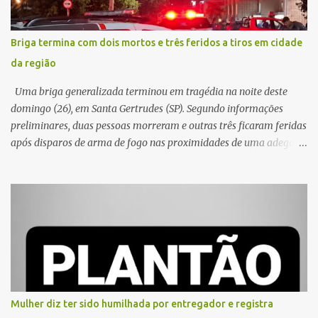
Briga termina com dois mortos e três feridos a tiros em cidade
da região
Uma briga generalizada terminou em tragédia na noite deste
domingo (26), em Santa Gertrudes (SP). Segundo informações
preliminares, duas pessoas morreram e outras três ficaram feridas
após disparos de arma de fogo nas proximidades de uma adega. O
caso aconteceu por volta das 20h40, na região da Avenida João
Vitte. De acordo com as primeiras informações, a confusão teria
começado dentro do estabelecimento e se estendido para a área
externa, quando dois homens armados passaram a efetuar
diversos disparos. Duas vítimas morreram ainda no local. Outras
três pessoas foram baleadas e socorridas. Até o momento, não
foram divulgadas informações oficiais sobre o estado de saúde dos
feridos. Equipes da Polícia Militar de Santa Gertrudes atenderam a
ocorrência e isolaram a área para o trabalho da perícia. Até a
Mulher diz ter sido humilhada por entregador e registra
última atualização, nenhum suspeito havia sido preso. A Polícia