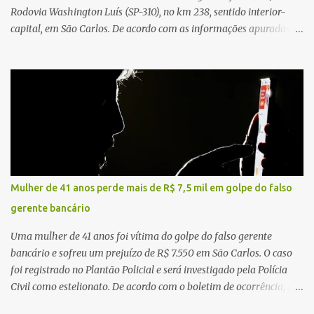
Rodovia Washington Luís (SP-310), no km 238, sentido interior-
capital, em São Carlos. De acordo com as informações apuradas no
local, a vítima conduzia uma motocicleta quando acabou colidindo
na traseira de um Jeep Renegade. Segundo relato da condutora do
veículo, o trânsito estava lento e congestionado devido a obras
realizadas na rodovia, momento em que ocorreu o impacto. Com
a violência da colisão, o motociclista foi arremessado ao solo.
Testemunhas relataram que o capacete teria se desprendido
durante o acidente. O jovem sofreu ferimentos gravíssimos e
morreu ainda no local. Equipes de resgate e de atendimento da
concessionária responsável pela rodovia foram acionadas e
Mulher de 41 anos perde mais de R$ 7,5 mil em golpe do falso
realizaram a sinalização da via, além de prestarem socorro à
gerente bancário
vítima. No entanto, o óbito foi constatado ainda no local do
acidente. A Polícia Militar Rodoviária compareceu para o registro
Uma mulher de 41 anos foi vítima do golpe do falso gerente
da ocorrência...
bancário e sofreu um prejuízo de R$ 7.550 em São Carlos. O caso
foi registrado no Plantão Policial e será investigado pela Polícia
Civil como estelionato. De acordo com o boletim de ocorrência, a
vítima recebeu contato pelo WhatsApp de um homem que