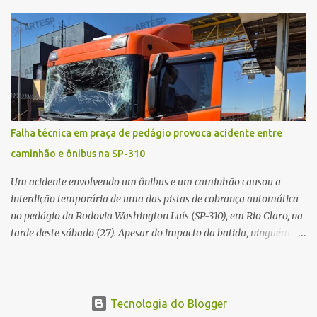
afirmava ser o novo gerente da conta bancária da empresa. O
suspeito alegou que seria necessário atualizar o cadastro da conta
e passou a orientar a vítima sobre os procedimentos que deveriam
ser realizados. Dias depois, o golpista enviou um documento em
PDF simulando uma comunicação oficial da instituição financeira.
Na sequência, entrou em contato por telefone e encaminhou um
link, orientando a vítima a acessá-lo pelo computador para
concluir a suposta atualização cadastral. Após realizar o
Falha técnica em praça de pedágio provoca acidente entre
procedimento, a conta bancária ficou bloqueada por algumas
caminhão e ônibus na SP-310
horas. Sem conseguir acessar o sistema, a vítima tentou
novamente contato com o suposto gerente, mas não obteve
Um acidente envolvendo um ônibus e um caminhão causou a
resposta. Na segunda-fe...
interdição temporária de uma das pistas de cobrança automática
no pedágio da Rodovia Washington Luís (SP-310), em Rio Claro, na
tarde deste sábado (27). Apesar do impacto da batida, ninguém
ficou ferido. A ocorrência foi registrada por volta das 12h16, no
quilômetro 182, sentido norte. Segundo informações do Centro de
Controle Operacional (CCO) da concessionária Eixo SP, o acidente
aconteceu devido a uma falha técnica na praça de cobrança.
Tecnologia do Blogger