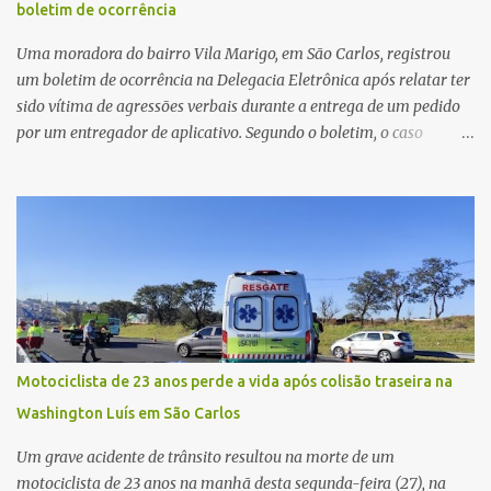
boletim de ocorrência
Civil investigará a motivação da briga, a autoria dos disparos e as
circunstâncias do crime. A ocorrência segue em anda...
Uma moradora do bairro Vila Marigo, em São Carlos, registrou
um boletim de ocorrência na Delegacia Eletrônica após relatar ter
sido vítima de agressões verbais durante a entrega de um pedido
por um entregador de aplicativo. Segundo o boletim, o caso
ocorreu por volta das 17h de sexta-feira (31). A mulher afirmou
que o entregador teria acionado o interfone de forma equivocada
e, em seguida, passou a gritar em frente ao prédio, chamando a
atenção de moradores e de pessoas que estavam nas
proximidades. Ainda conforme o registro policial, a vítima relatou
que, ao receber a entrega, voltou a ser ofendida com palavras de
baixo calão e insultos. Ela informou à Polícia Civil que mora
sozinha e que se sentiu ameaçada, coagida e humilhada com a
situação. Fonte: São Carlos Agora
Motociclista de 23 anos perde a vida após colisão traseira na
Washington Luís em São Carlos
Um grave acidente de trânsito resultou na morte de um
motociclista de 23 anos na manhã desta segunda-feira (27), na