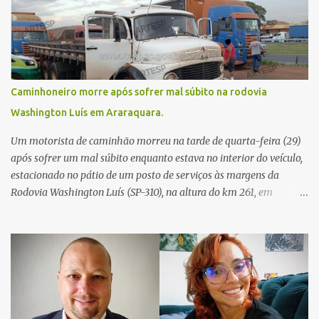
Caminhoneiro morre após sofrer mal súbito na rodovia
Washington Luís em Araraquara.
Um motorista de caminhão morreu na tarde de quarta-feira (29)
após sofrer um mal súbito enquanto estava no interior do veículo,
estacionado no pátio de um posto de serviços às margens da
Rodovia Washington Luís (SP-310), na altura do km 261, em
Araraquara. De acordo com informações da Artesp, a
concessionária foi acionada por meio do telefone 0800 após
relatos de que havia um condutor inconsciente dentro de um
caminhão. Equipes de resgate foram rapidamente deslocadas ao
local e encontraram a vítima em parada cardiorrespiratória. Os
socorristas iniciaram imediatamente as manobras de reanimação
cardiopulmonar (RCP), porém, apesar de todos os esforços, o