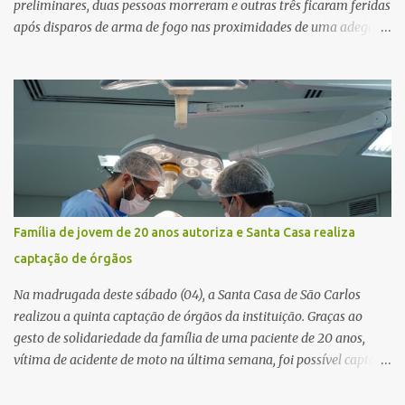
preliminares, duas pessoas morreram e outras três ficaram feridas
após disparos de arma de fogo nas proximidades de uma adega. O
caso aconteceu por volta das 20h40, na região da Avenida João
Vitte. De acordo com as primeiras informações, a confusão teria
começado dentro do estabelecimento e se estendido para a área
externa, quando dois homens armados passaram a efetuar
diversos disparos. Duas vítimas morreram ainda no local. Outras
três pessoas foram baleadas e socorridas. Até o momento, não
foram divulgadas informações oficiais sobre o estado de saúde dos
feridos. Equipes da Polícia Militar de Santa Gertrudes atenderam a
ocorrência e isolaram a área para o trabalho da perícia. Até a
Família de jovem de 20 anos autoriza e Santa Casa realiza
última atualização, nenhum suspeito havia sido preso. A Polícia
captação de órgãos
Civil investigará a motivação da briga, a autoria dos disparos e as
circunstâncias do crime. A ocorrência segue em anda...
Na madrugada deste sábado (04), a Santa Casa de São Carlos
realizou a quinta captação de órgãos da instituição. Graças ao
gesto de solidariedade da família de uma paciente de 20 anos,
vítima de acidente de moto na última semana, foi possível captar o
coração, os rins e as córneas, possibilitando que até cinco pessoas
tenham uma nova oportunidade de vida por meio do transplante.