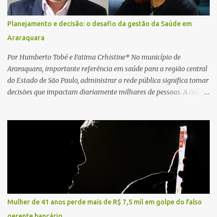
motorista não respondeu aos procedimentos. Às 17h03, médicos
da Unidade de Suporte Avançado constataram o óbito da vítima.
Planejamento e decisão: o desafio da gestão da Saúde em
Fonte: São Carlos Agora
Araraquara
Por Humberto Tobé e Fatima Crhistine* No município de
Araraquara, importante referência em saúde para a região central
do Estado de São Paulo, administrar a rede pública significa tomar
decisões que impactam diariamente milhares de pessoas. A cidade
concentra hospitais, unidades especializadas e serviços de média e
alta complexidade que atendem pacientes não apenas do
município, mas também de diversas cidades do entorno,
ampliando significativamente a responsabilidade da gestão sobre
o Sistema Único de Saúde (SUS). Nos últimos anos, o Governo
Federal tem ampliado investimentos destinados ao fortalecimento
da atenção básica, da infraestrutura hospitalar e da
regionalização dos serviços de saúde. Entretanto, em um cenário
de demandas crescentes e recursos necessariamente limitados, a
Mulher de 41 anos perde mais de R$ 7,5 mil em golpe do falso
principal missão da gestão pública não é apenas investir mais,
gerente bancário