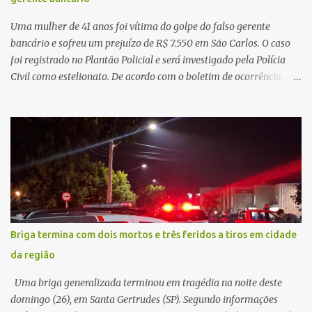
mas decidir melhor onde investir para produzir o maior benefício
possível à população. Essa reflexão encontra respaldo tanto na
Uma mulher de 41 anos foi vítima do golpe do falso gerente
teoria da admini...
bancário e sofreu um prejuízo de R$ 7.550 em São Carlos. O caso
foi registrado no Plantão Policial e será investigado pela Polícia
Civil como estelionato. De acordo com o boletim de ocorrência, a
vítima recebeu contato pelo WhatsApp de um homem que
afirmava ser o novo gerente da conta bancária da empresa. O
suspeito alegou que seria necessário atualizar o cadastro da conta
e passou a orientar a vítima sobre os procedimentos que deveriam
ser realizados. Dias depois, o golpista enviou um documento em
PDF simulando uma comunicação oficial da instituição financeira.
Na sequência, entrou em contato por telefone e encaminhou um
link, orientando a vítima a acessá-lo pelo computador para
concluir a suposta atualização cadastral. Após realizar o
Briga termina com dois mortos e três feridos a tiros em cidade
procedimento, a conta bancária ficou bloqueada por algumas
da região
horas. Sem conseguir acessar o sistema, a vítima tentou
novamente contato com o suposto gerente, mas não obteve
Uma briga generalizada terminou em tragédia na noite deste
resposta. Na segunda-fe...
domingo (26), em Santa Gertrudes (SP). Segundo informações