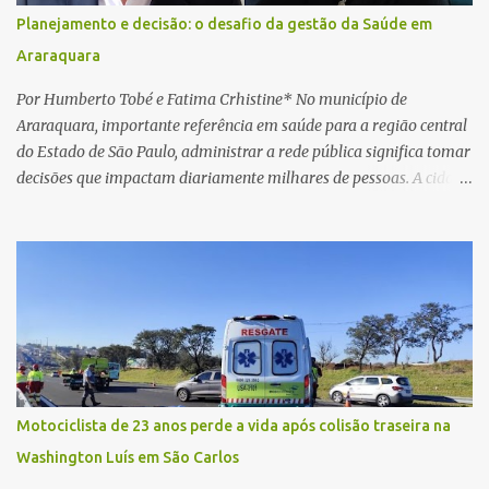
concluir a suposta atualização cadastral. Após realizar o
Planejamento e decisão: o desafio da gestão da Saúde em
procedimento, a conta bancária ficou bloqueada por algumas
Araraquara
horas. Sem conseguir acessar o sistema, a vítima tentou
novamente contato com o suposto gerente, mas não obteve
Por Humberto Tobé e Fatima Crhistine* No município de
resposta. Na segunda-fe...
Araraquara, importante referência em saúde para a região central
do Estado de São Paulo, administrar a rede pública significa tomar
decisões que impactam diariamente milhares de pessoas. A cidade
concentra hospitais, unidades especializadas e serviços de média e
alta complexidade que atendem pacientes não apenas do
município, mas também de diversas cidades do entorno,
ampliando significativamente a responsabilidade da gestão sobre
o Sistema Único de Saúde (SUS). Nos últimos anos, o Governo
Federal tem ampliado investimentos destinados ao fortalecimento
da atenção básica, da infraestrutura hospitalar e da
regionalização dos serviços de saúde. Entretanto, em um cenário
de demandas crescentes e recursos necessariamente limitados, a
Motociclista de 23 anos perde a vida após colisão traseira na
principal missão da gestão pública não é apenas investir mais,
Washington Luís em São Carlos
mas decidir melhor onde investir para produzir o maior benefício