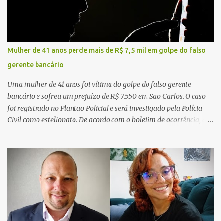
Mulher de 41 anos perde mais de R$ 7,5 mil em golpe do falso
gerente bancário
Uma mulher de 41 anos foi vítima do golpe do falso gerente
bancário e sofreu um prejuízo de R$ 7.550 em São Carlos. O caso
foi registrado no Plantão Policial e será investigado pela Polícia
Civil como estelionato. De acordo com o boletim de ocorrência, a
vítima recebeu contato pelo WhatsApp de um homem que
afirmava ser o novo gerente da conta bancária da empresa. O
suspeito alegou que seria necessário atualizar o cadastro da conta
e passou a orientar a vítima sobre os procedimentos que deveriam
ser realizados. Dias depois, o golpista enviou um documento em
PDF simulando uma comunicação oficial da instituição financeira.
Na sequência, entrou em contato por telefone e encaminhou um
link, orientando a vítima a acessá-lo pelo computador para