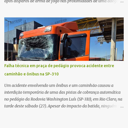
após disparos de arma de fogo nas proximidades de uma adega. O
caso aconteceu por volta das 20h40, na região da Avenida João
Vitte. De acordo com as primeiras informações, a confusão teria
começado dentro do estabelecimento e se estendido para a área
externa, quando dois homens armados passaram a efetuar
diversos disparos. Duas vítimas morreram ainda no local. Outras
três pessoas foram baleadas e socorridas. Até o momento, não
foram divulgadas informações oficiais sobre o estado de saúde dos
feridos. Equipes da Polícia Militar de Santa Gertrudes atenderam a
ocorrência e isolaram a área para o trabalho da perícia. Até a
Falha técnica em praça de pedágio provoca acidente entre
última atualização, nenhum suspeito havia sido preso. A Polícia
caminhão e ônibus na SP-310
Civil investigará a motivação da briga, a autoria dos disparos e as
circunstâncias do crime. A ocorrência segue em anda...
Um acidente envolvendo um ônibus e um caminhão causou a
interdição temporária de uma das pistas de cobrança automática
no pedágio da Rodovia Washington Luís (SP-310), em Rio Claro, na
tarde deste sábado (27). Apesar do impacto da batida, ninguém
ficou ferido. A ocorrência foi registrada por volta das 12h16, no
quilômetro 182, sentido norte. Segundo informações do Centro de
Controle Operacional (CCO) da concessionária Eixo SP, o acidente