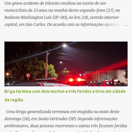
possível à população. Essa reflexão encontra respaldo tanto na
Um grave acidente de trânsito resultou na morte de um
teoria da admini...
motociclista de 23 anos na manhã desta segunda-feira (27), na
Rodovia Washington Luís (SP-310), no km 238, sentido interior-
capital, em São Carlos. De acordo com as informações apuradas no
local, a vítima conduzia uma motocicleta quando acabou colidindo
na traseira de um Jeep Renegade. Segundo relato da condutora do
veículo, o trânsito estava lento e congestionado devido a obras
realizadas na rodovia, momento em que ocorreu o impacto. Com
a violência da colisão, o motociclista foi arremessado ao solo.
Testemunhas relataram que o capacete teria se desprendido
durante o acidente. O jovem sofreu ferimentos gravíssimos e
morreu ainda no local. Equipes de resgate e de atendimento da
concessionária responsável pela rodovia foram acionadas e
Briga termina com dois mortos e três feridos a tiros em cidade
realizaram a sinalização da via, além de prestarem socorro à
da região
vítima. No entanto, o óbito foi constatado ainda no local do
acidente. A Polícia Militar Rodoviária compareceu para o registro
Uma briga generalizada terminou em tragédia na noite deste
da ocorrência...
domingo (26), em Santa Gertrudes (SP). Segundo informações
preliminares, duas pessoas morreram e outras três ficaram feridas