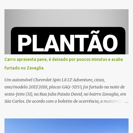
que o entregador teria acionado o interfone de forma equivocada
e, em seguida, passou a gritar em frente ao prédio, chamando a
atenção de moradores e de pessoas que estavam nas
proximidades. Ainda conforme o registro policial, a vítima relatou
que, ao receber a entrega, voltou a ser ofendida com palavras de
baixo calão e insultos. Ela informou à Polícia Civil que mora
sozinha e que se sentiu ameaçada, coagida e humilhada com a
situação. Fonte: São Carlos Agora
Carro apresenta pane, é deixado por poucos minutos e acaba
furtado no Zavaglia
Um automóvel Chevrolet Spin 1.8 LT Adventure, cinza,
ano/modelo 2017/2018, placas GAQ-5D53, foi furtado na noite de
sexta-feira (31), na Rua Julia Paixão David, no bairro Zavaglia, em
São Carlos. De acordo com o boletim de ocorrência, o motorista
seguia pela via quando o veículo apresentou uma pane elétrica no
painel, deixando de funcionar e impossibilitando uma nova
partida. Ainda segundo o registro policial, o condutor estacionou o
carro, certificou-se de que todas as portas estavam trancadas,