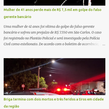
morreu ainda no local. Equipes de resgate e de atendimento da
concessionária responsável pela rodovia foram acionadas e
Mulher de 41 anos perde mais de R$ 7,5 mil em golpe do falso
realizaram a sinalização da via, além de prestarem socorro à
gerente bancário
vítima. No entanto, o óbito foi constatado ainda no local do
acidente. A Polícia Militar Rodoviária compareceu para o registro
Uma mulher de 41 anos foi vítima do golpe do falso gerente
da ocorrência...
bancário e sofreu um prejuízo de R$ 7.550 em São Carlos. O caso
foi registrado no Plantão Policial e será investigado pela Polícia
Civil como estelionato. De acordo com o boletim de ocorrência, a
vítima recebeu contato pelo WhatsApp de um homem que
afirmava ser o novo gerente da conta bancária da empresa. O
suspeito alegou que seria necessário atualizar o cadastro da conta
e passou a orientar a vítima sobre os procedimentos que deveriam
ser realizados. Dias depois, o golpista enviou um documento em
PDF simulando uma comunicação oficial da instituição financeira.
Na sequência, entrou em contato por telefone e encaminhou um
link, orientando a vítima a acessá-lo pelo computador para
concluir a suposta atualização cadastral. Após realizar o
Briga termina com dois mortos e três feridos a tiros em cidade
procedimento, a conta bancária ficou bloqueada por algumas
da região
horas. Sem conseguir acessar o sistema, a vítima tentou