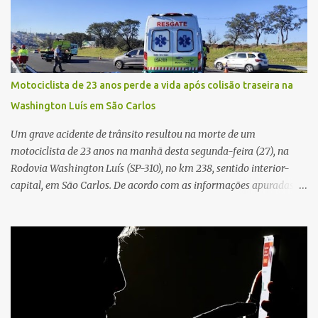
permaneceu com a chave de ignição e se ausentou do local por
cerca de dez minutos para buscar ajuda. Ao retornar, constatou
que o automóvel havia desaparecido. A vítima realizou buscas
pelas imediações, mas não conseguiu localizar o veículo.
Conforme o boletim, um menino de aproximadamente 10 anos
Motociclista de 23 anos perde a vida após colisão traseira na
relatou ter visto a Spin passando pelo local fazendo um forte ruído,
Washington Luís em São Carlos
característica compatível com o problema mecânico que o veículo
já apresentava antes do furto. O carro possui seguro e, segundo a
Um grave acidente de trânsito resultou na morte de um
v...
motociclista de 23 anos na manhã desta segunda-feira (27), na
Rodovia Washington Luís (SP-310), no km 238, sentido interior-
capital, em São Carlos. De acordo com as informações apuradas no
local, a vítima conduzia uma motocicleta quando acabou colidindo
na traseira de um Jeep Renegade. Segundo relato da condutora do
veículo, o trânsito estava lento e congestionado devido a obras
realizadas na rodovia, momento em que ocorreu o impacto. Com
a violência da colisão, o motociclista foi arremessado ao solo.
Testemunhas relataram que o capacete teria se desprendido
durante o acidente. O jovem sofreu ferimentos gravíssimos e