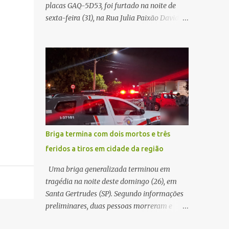
placas GAQ-5D53, foi furtado na noite de
Carlos Agora
sexta-feira (31), na Rua Julia Paixão David,
no bairro Zavaglia, em São Carlos. De
acordo com o boletim de ocorrência, o
motorista seguia pela via quando o veículo
apresentou uma pane elétrica no painel,
deixando de funcionar e impossibilitando
uma nova partida. Ainda segundo o registro
policial, o condutor estacionou o carro,
certificou-se de que todas as portas estavam
trancadas, permaneceu com a chave de
Briga termina com dois mortos e três
ignição e se ausentou do local por cerca de
feridos a tiros em cidade da região
dez minutos para buscar ajuda. Ao retornar,
constatou que o automóvel havia
Uma briga generalizada terminou em
desaparecido. A vítima realizou buscas pelas
tragédia na noite deste domingo (26), em
imediações, mas não conseguiu localizar o
Santa Gertrudes (SP). Segundo informações
veículo. Conforme o boletim, um menino de
preliminares, duas pessoas morreram e
aproximadamente 10 anos relatou ter visto
outras três ficaram feridas após disparos de
a Spin passando pelo local fazendo um forte