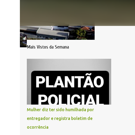
Mais Vistos da Semana
Mulher diz ter sido humilhada por
entregador e registra boletim de
ocorrência