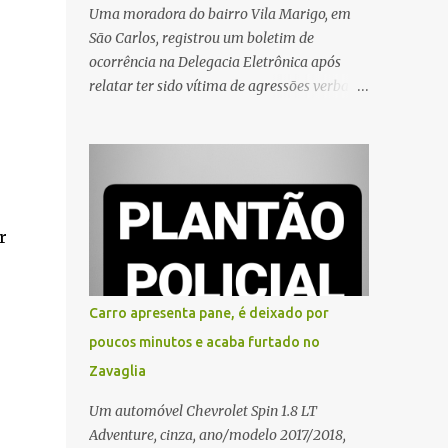
Uma moradora do bairro Vila Marigo, em
São Carlos, registrou um boletim de
ocorrência na Delegacia Eletrônica após
relatar ter sido vítima de agressões verbais
durante a entrega de um pedido por um
entregador de aplicativo. Segundo o boletim,
o caso ocorreu por volta das 17h de sexta-
feira (31). A mulher afirmou que o
entregador teria acionado o interfone de
forma equivocada e, em seguida, passou a
r
gritar em frente ao prédio, chamando a
atenção de moradores e de pessoas que
estavam nas proximidades. Ainda conforme
Carro apresenta pane, é deixado por
o registro policial, a vítima relatou que, ao
poucos minutos e acaba furtado no
receber a entrega, voltou a ser ofendida com
Zavaglia
palavras de baixo calão e insultos. Ela
informou à Polícia Civil que mora sozinha e
Um automóvel Chevrolet Spin 1.8 LT
que se sentiu ameaçada, coagida e
Adventure, cinza, ano/modelo 2017/2018,
humilhada com a situação. Fonte: São