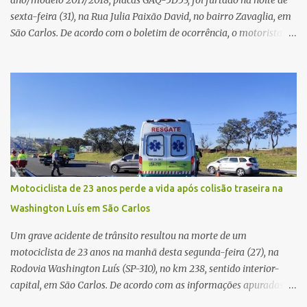
ano/modelo 2017/2018, placas GAQ-5D53, foi furtado na noite de
sexta-feira (31), na Rua Julia Paixão David, no bairro Zavaglia, em
São Carlos. De acordo com o boletim de ocorrência, o motorista
seguia pela via quando o veículo apresentou uma pane elétrica no
painel, deixando de funcionar e impossibilitando uma nova
partida. Ainda segundo o registro policial, o condutor estacionou o
carro, certificou-se de que todas as portas estavam trancadas,
permaneceu com a chave de ignição e se ausentou do local por
cerca de dez minutos para buscar ajuda. Ao retornar, constatou
que o automóvel havia desaparecido. A vítima realizou buscas
pelas imediações, mas não conseguiu localizar o veículo.
Conforme o boletim, um menino de aproximadamente 10 anos
Motociclista de 23 anos perde a vida após colisão traseira na
relatou ter visto a Spin passando pelo local fazendo um forte ruído,
Washington Luís em São Carlos
característica compatível com o problema mecânico que o veículo
já apresentava antes do furto. O carro possui seguro e, segundo a
Um grave acidente de trânsito resultou na morte de um
v...
motociclista de 23 anos na manhã desta segunda-feira (27), na
Rodovia Washington Luís (SP-310), no km 238, sentido interior-
capital, em São Carlos. De acordo com as informações apuradas no
local, a vítima conduzia uma motocicleta quando acabou colidindo