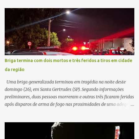
na traseira de um Jeep Renegade. Segundo relato da condutora do
veículo, o trânsito estava lento e congestionado devido a obras
realizadas na rodovia, momento em que ocorreu o impacto. Com
a violência da colisão, o motociclista foi arremessado ao solo.
Testemunhas relataram que o capacete teria se desprendido
durante o acidente. O jovem sofreu ferimentos gravíssimos e
morreu ainda no local. Equipes de resgate e de atendimento da
concessionária responsável pela rodovia foram acionadas e
Briga termina com dois mortos e três feridos a tiros em cidade
realizaram a sinalização da via, além de prestarem socorro à
da região
vítima. No entanto, o óbito foi constatado ainda no local do
acidente. A Polícia Militar Rodoviária compareceu para o registro
Uma briga generalizada terminou em tragédia na noite deste
da ocorrência...
domingo (26), em Santa Gertrudes (SP). Segundo informações
preliminares, duas pessoas morreram e outras três ficaram feridas
após disparos de arma de fogo nas proximidades de uma adega. O
caso aconteceu por volta das 20h40, na região da Avenida João
Vitte. De acordo com as primeiras informações, a confusão teria
começado dentro do estabelecimento e se estendido para a área
externa, quando dois homens armados passaram a efetuar