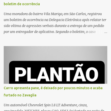
boletim de ocorrência
Uma moradora do bairro Vila Marigo, em São Carlos, registrou
um boletim de ocorrência na Delegacia Eletrônica após relatar ter
sido vítima de agressões verbais durante a entrega de um pedido
por um entregador de aplicativo. Segundo o boletim, o caso
ocorreu por volta das 17h de sexta-feira (31). A mulher afirmou
que o entregador teria acionado o interfone de forma equivocada
e, em seguida, passou a gritar em frente ao prédio, chamando a
atenção de moradores e de pessoas que estavam nas
proximidades. Ainda conforme o registro policial, a vítima relatou
que, ao receber a entrega, voltou a ser ofendida com palavras de
baixo calão e insultos. Ela informou à Polícia Civil que mora
sozinha e que se sentiu ameaçada, coagida e humilhada com a
situação. Fonte: São Carlos Agora
Carro apresenta pane, é deixado por poucos minutos e acaba
furtado no Zavaglia
Um automóvel Chevrolet Spin 1.8 LT Adventure, cinza,