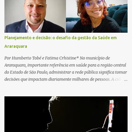
local e encontraram a vítima em parada cardiorrespiratória. Os
socorristas iniciaram imediatamente as manobras de reanimação
cardiopulmonar (RCP), porém, apesar de todos os esforços, o
motorista não respondeu aos procedimentos. Às 17h03, médicos
da Unidade de Suporte Avançado constataram o óbito da vítima.
Planejamento e decisão: o desafio da gestão da Saúde em
Fonte: São Carlos Agora
Araraquara
Por Humberto Tobé e Fatima Crhistine* No município de
Araraquara, importante referência em saúde para a região central
do Estado de São Paulo, administrar a rede pública significa tomar
decisões que impactam diariamente milhares de pessoas. A cidade
concentra hospitais, unidades especializadas e serviços de média e
alta complexidade que atendem pacientes não apenas do
município, mas também de diversas cidades do entorno,
ampliando significativamente a responsabilidade da gestão sobre
o Sistema Único de Saúde (SUS). Nos últimos anos, o Governo
Federal tem ampliado investimentos destinados ao fortalecimento
da atenção básica, da infraestrutura hospitalar e da