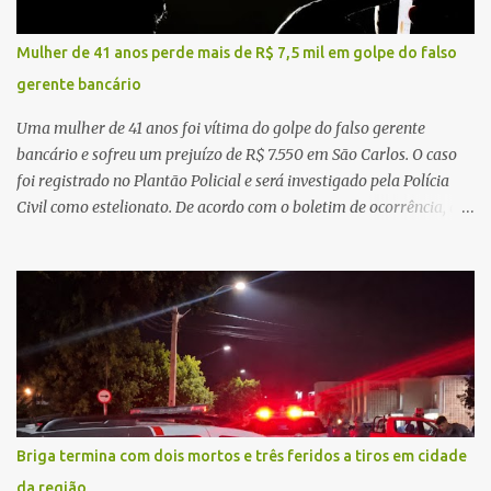
regionalização dos serviços de saúde. Entretanto, em um cenário
de demandas crescentes e recursos necessariamente limitados, a
Mulher de 41 anos perde mais de R$ 7,5 mil em golpe do falso
principal missão da gestão pública não é apenas investir mais,
gerente bancário
mas decidir melhor onde investir para produzir o maior benefício
possível à população. Essa reflexão encontra respaldo tanto na
Uma mulher de 41 anos foi vítima do golpe do falso gerente
teoria da admini...
bancário e sofreu um prejuízo de R$ 7.550 em São Carlos. O caso
foi registrado no Plantão Policial e será investigado pela Polícia
Civil como estelionato. De acordo com o boletim de ocorrência, a
vítima recebeu contato pelo WhatsApp de um homem que
afirmava ser o novo gerente da conta bancária da empresa. O
suspeito alegou que seria necessário atualizar o cadastro da conta
e passou a orientar a vítima sobre os procedimentos que deveriam
ser realizados. Dias depois, o golpista enviou um documento em
PDF simulando uma comunicação oficial da instituição financeira.
Na sequência, entrou em contato por telefone e encaminhou um
link, orientando a vítima a acessá-lo pelo computador para
concluir a suposta atualização cadastral. Após realizar o
Briga termina com dois mortos e três feridos a tiros em cidade
procedimento, a conta bancária ficou bloqueada por algumas
da região