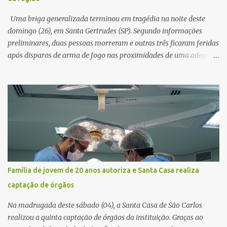
horas. Sem conseguir acessar o sistema, a vítima tentou
novamente contato com o suposto gerente, mas não obteve
Uma briga generalizada terminou em tragédia na noite deste
resposta. Na segunda-fe...
domingo (26), em Santa Gertrudes (SP). Segundo informações
preliminares, duas pessoas morreram e outras três ficaram feridas
após disparos de arma de fogo nas proximidades de uma adega. O
caso aconteceu por volta das 20h40, na região da Avenida João
Vitte. De acordo com as primeiras informações, a confusão teria
começado dentro do estabelecimento e se estendido para a área
externa, quando dois homens armados passaram a efetuar
diversos disparos. Duas vítimas morreram ainda no local. Outras
três pessoas foram baleadas e socorridas. Até o momento, não
foram divulgadas informações oficiais sobre o estado de saúde dos
feridos. Equipes da Polícia Militar de Santa Gertrudes atenderam a
ocorrência e isolaram a área para o trabalho da perícia. Até a
Família de jovem de 20 anos autoriza e Santa Casa realiza
última atualização, nenhum suspeito havia sido preso. A Polícia
captação de órgãos
Civil investigará a motivação da briga, a autoria dos disparos e as
circunstâncias do crime. A ocorrência segue em anda...
Na madrugada deste sábado (04), a Santa Casa de São Carlos
realizou a quinta captação de órgãos da instituição. Graças ao