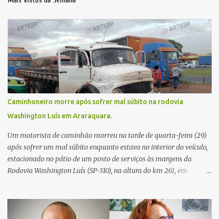
Mais Vistos da Semana
Caminhoneiro morre após sofrer mal súbito na rodovia
Washington Luís em Araraquara.
Um motorista de caminhão morreu na tarde de quarta-feira (29)
após sofrer um mal súbito enquanto estava no interior do veículo,
estacionado no pátio de um posto de serviços às margens da
Rodovia Washington Luís (SP-310), na altura do km 261, em
Araraquara. De acordo com informações da Artesp, a
concessionária foi acionada por meio do telefone 0800 após
relatos de que havia um condutor inconsciente dentro de um
caminhão. Equipes de resgate foram rapidamente deslocadas ao