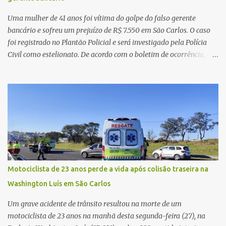
característica compatível com o problema mecânico que o veículo
já apresentava antes do furto. O carro possui seguro e, segundo a
Uma mulher de 41 anos foi vítima do golpe do falso gerente
v...
bancário e sofreu um prejuízo de R$ 7.550 em São Carlos. O caso
foi registrado no Plantão Policial e será investigado pela Polícia
Civil como estelionato. De acordo com o boletim de ocorrência, a
vítima recebeu contato pelo WhatsApp de um homem que
afirmava ser o novo gerente da conta bancária da empresa. O
suspeito alegou que seria necessário atualizar o cadastro da conta
e passou a orientar a vítima sobre os procedimentos que deveriam
ser realizados. Dias depois, o golpista enviou um documento em
PDF simulando uma comunicação oficial da instituição financeira.
Na sequência, entrou em contato por telefone e encaminhou um
link, orientando a vítima a acessá-lo pelo computador para
concluir a suposta atualização cadastral. Após realizar o
Motociclista de 23 anos perde a vida após colisão traseira na
procedimento, a conta bancária ficou bloqueada por algumas
Washington Luís em São Carlos
horas. Sem conseguir acessar o sistema, a vítima tentou
novamente contato com o suposto gerente, mas não obteve
Um grave acidente de trânsito resultou na morte de um
resposta. Na segunda-fe...
motociclista de 23 anos na manhã desta segunda-feira (27), na