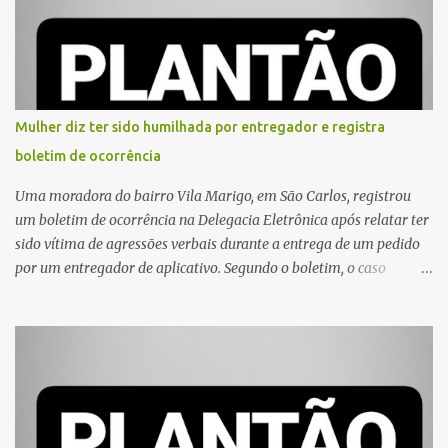
Mulher diz ter sido humilhada por entregador e registra
boletim de ocorrência
Uma moradora do bairro Vila Marigo, em São Carlos, registrou
um boletim de ocorrência na Delegacia Eletrônica após relatar ter
sido vítima de agressões verbais durante a entrega de um pedido
por um entregador de aplicativo. Segundo o boletim, o caso
ocorreu por volta das 17h de sexta-feira (31). A mulher afirmou
que o entregador teria acionado o interfone de forma equivocada
e, em seguida, passou a gritar em frente ao prédio, chamando a
atenção de moradores e de pessoas que estavam nas
proximidades. Ainda conforme o registro policial, a vítima relatou
que, ao receber a entrega, voltou a ser ofendida com palavras de
baixo calão e insultos. Ela informou à Polícia Civil que mora