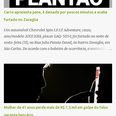
sozinha e que se sentiu ameaçada, coagida e humilhada com a
situação. Fonte: São Carlos Agora
Carro apresenta pane, é deixado por poucos minutos e acaba
furtado no Zavaglia
Um automóvel Chevrolet Spin 1.8 LT Adventure, cinza,
ano/modelo 2017/2018, placas GAQ-5D53, foi furtado na noite de
sexta-feira (31), na Rua Julia Paixão David, no bairro Zavaglia, em
São Carlos. De acordo com o boletim de ocorrência, o motorista
seguia pela via quando o veículo apresentou uma pane elétrica no
painel, deixando de funcionar e impossibilitando uma nova
partida. Ainda segundo o registro policial, o condutor estacionou o
carro, certificou-se de que todas as portas estavam trancadas,
permaneceu com a chave de ignição e se ausentou do local por
cerca de dez minutos para buscar ajuda. Ao retornar, constatou
que o automóvel havia desaparecido. A vítima realizou buscas
pelas imediações, mas não conseguiu localizar o veículo.
Conforme o boletim, um menino de aproximadamente 10 anos
Mulher de 41 anos perde mais de R$ 7,5 mil em golpe do falso
relatou ter visto a Spin passando pelo local fazendo um forte ruído,
gerente bancário