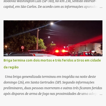
Rodovia Washington Luís (SP-310), no km 238, sentido interior-
capital, em São Carlos. De acordo com as informações apuradas no
local, a vítima conduzia uma motocicleta quando acabou colidindo
na traseira de um Jeep Renegade. Segundo relato da condutora do
veículo, o trânsito estava lento e congestionado devido a obras
realizadas na rodovia, momento em que ocorreu o impacto. Com
a violência da colisão, o motociclista foi arremessado ao solo.
Testemunhas relataram que o capacete teria se desprendido
durante o acidente. O jovem sofreu ferimentos gravíssimos e
morreu ainda no local. Equipes de resgate e de atendimento da
concessionária responsável pela rodovia foram acionadas e
Briga termina com dois mortos e três feridos a tiros em cidade
realizaram a sinalização da via, além de prestarem socorro à
da região
vítima. No entanto, o óbito foi constatado ainda no local do
acidente. A Polícia Militar Rodoviária compareceu para o registro
Uma briga generalizada terminou em tragédia na noite deste
da ocorrência...
domingo (26), em Santa Gertrudes (SP). Segundo informações
preliminares, duas pessoas morreram e outras três ficaram feridas
após disparos de arma de fogo nas proximidades de uma adega. O
caso aconteceu por volta das 20h40, na região da Avenida João
Vitte. De acordo com as primeiras informações, a confusão teria