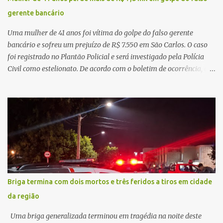
principal missão da gestão pública não é apenas investir mais,
gerente bancário
mas decidir melhor onde investir para produzir o maior benefício
possível à população. Essa reflexão encontra respaldo tanto na
Uma mulher de 41 anos foi vítima do golpe do falso gerente
teoria da admini...
bancário e sofreu um prejuízo de R$ 7.550 em São Carlos. O caso
foi registrado no Plantão Policial e será investigado pela Polícia
Civil como estelionato. De acordo com o boletim de ocorrência, a
vítima recebeu contato pelo WhatsApp de um homem que
afirmava ser o novo gerente da conta bancária da empresa. O
suspeito alegou que seria necessário atualizar o cadastro da conta
e passou a orientar a vítima sobre os procedimentos que deveriam
ser realizados. Dias depois, o golpista enviou um documento em
PDF simulando uma comunicação oficial da instituição financeira.
Na sequência, entrou em contato por telefone e encaminhou um
link, orientando a vítima a acessá-lo pelo computador para
concluir a suposta atualização cadastral. Após realizar o
Briga termina com dois mortos e três feridos a tiros em cidade
procedimento, a conta bancária ficou bloqueada por algumas
da região
horas. Sem conseguir acessar o sistema, a vítima tentou
novamente contato com o suposto gerente, mas não obteve
Uma briga generalizada terminou em tragédia na noite deste