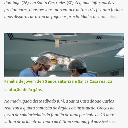
resposta. Na segunda-fe...
domingo (26), em Santa Gertrudes (SP). Segundo informações
preliminares, duas pessoas morreram e outras três ficaram feridas
após disparos de arma de fogo nas proximidades de uma adega. O
caso aconteceu por volta das 20h40, na região da Avenida João
Vitte. De acordo com as primeiras informações, a confusão teria
começado dentro do estabelecimento e se estendido para a área
externa, quando dois homens armados passaram a efetuar
diversos disparos. Duas vítimas morreram ainda no local. Outras
três pessoas foram baleadas e socorridas. Até o momento, não
foram divulgadas informações oficiais sobre o estado de saúde dos
feridos. Equipes da Polícia Militar de Santa Gertrudes atenderam a
ocorrência e isolaram a área para o trabalho da perícia. Até a
Família de jovem de 20 anos autoriza e Santa Casa realiza
última atualização, nenhum suspeito havia sido preso. A Polícia
captação de órgãos
Civil investigará a motivação da briga, a autoria dos disparos e as
circunstâncias do crime. A ocorrência segue em anda...
Na madrugada deste sábado (04), a Santa Casa de São Carlos
realizou a quinta captação de órgãos da instituição. Graças ao
gesto de solidariedade da família de uma paciente de 20 anos,
vítima de acidente de moto na última semana, foi possível captar o