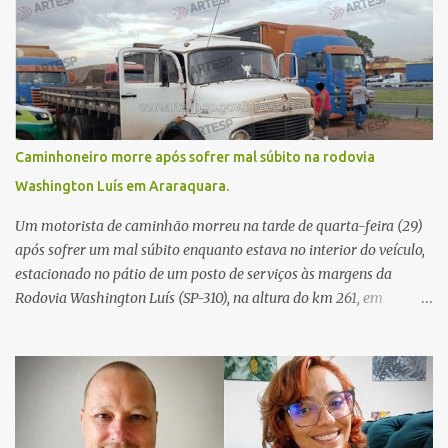
Caminhoneiro morre após sofrer mal súbito na rodovia
Washington Luís em Araraquara.
Um motorista de caminhão morreu na tarde de quarta-feira (29)
após sofrer um mal súbito enquanto estava no interior do veículo,
estacionado no pátio de um posto de serviços às margens da
Rodovia Washington Luís (SP-310), na altura do km 261, em
Araraquara. De acordo com informações da Artesp, a
concessionária foi acionada por meio do telefone 0800 após
relatos de que havia um condutor inconsciente dentro de um
caminhão. Equipes de resgate foram rapidamente deslocadas ao
local e encontraram a vítima em parada cardiorrespiratória. Os
socorristas iniciaram imediatamente as manobras de reanimação