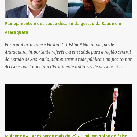
cardiopulmonar (RCP), porém, apesar de todos os esforços, o
motorista não respondeu aos procedimentos. Às 17h03, médicos
da Unidade de Suporte Avançado constataram o óbito da vítima.
Planejamento e decisão: o desafio da gestão da Saúde em
Fonte: São Carlos Agora
Araraquara
Por Humberto Tobé e Fatima Crhistine* No município de
Araraquara, importante referência em saúde para a região central
do Estado de São Paulo, administrar a rede pública significa tomar
decisões que impactam diariamente milhares de pessoas. A cidade
concentra hospitais, unidades especializadas e serviços de média e
alta complexidade que atendem pacientes não apenas do
município, mas também de diversas cidades do entorno,
ampliando significativamente a responsabilidade da gestão sobre
o Sistema Único de Saúde (SUS). Nos últimos anos, o Governo
Federal tem ampliado investimentos destinados ao fortalecimento
da atenção básica, da infraestrutura hospitalar e da
regionalização dos serviços de saúde. Entretanto, em um cenário
de demandas crescentes e recursos necessariamente limitados, a
Mulher de 41 anos perde mais de R$ 7,5 mil em golpe do falso