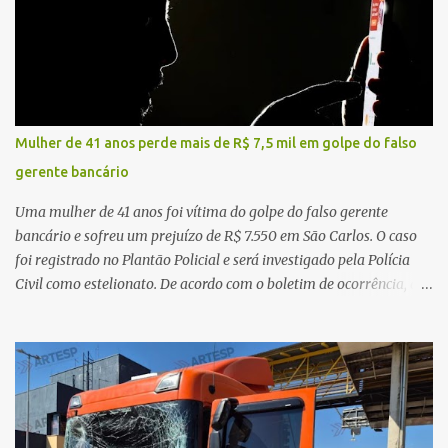
realizadas na rodovia, momento em que ocorreu o impacto. Com
a violência da colisão, o motociclista foi arremessado ao solo.
Testemunhas relataram que o capacete teria se desprendido
durante o acidente. O jovem sofreu ferimentos gravíssimos e
morreu ainda no local. Equipes de resgate e de atendimento da
concessionária responsável pela rodovia foram acionadas e
Mulher de 41 anos perde mais de R$ 7,5 mil em golpe do falso
realizaram a sinalização da via, além de prestarem socorro à
gerente bancário
vítima. No entanto, o óbito foi constatado ainda no local do
acidente. A Polícia Militar Rodoviária compareceu para o registro
Uma mulher de 41 anos foi vítima do golpe do falso gerente
da ocorrência...
bancário e sofreu um prejuízo de R$ 7.550 em São Carlos. O caso
foi registrado no Plantão Policial e será investigado pela Polícia
Civil como estelionato. De acordo com o boletim de ocorrência, a
vítima recebeu contato pelo WhatsApp de um homem que
afirmava ser o novo gerente da conta bancária da empresa. O
suspeito alegou que seria necessário atualizar o cadastro da conta
e passou a orientar a vítima sobre os procedimentos que deveriam
ser realizados. Dias depois, o golpista enviou um documento em
PDF simulando uma comunicação oficial da instituição financeira.