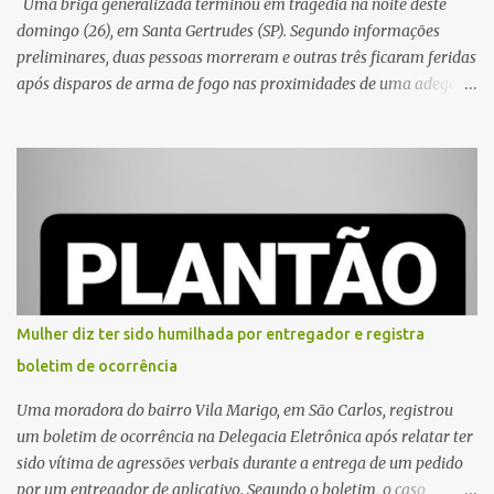
Uma briga generalizada terminou em tragédia na noite deste
domingo (26), em Santa Gertrudes (SP). Segundo informações
preliminares, duas pessoas morreram e outras três ficaram feridas
após disparos de arma de fogo nas proximidades de uma adega. O
caso aconteceu por volta das 20h40, na região da Avenida João
Vitte. De acordo com as primeiras informações, a confusão teria
começado dentro do estabelecimento e se estendido para a área
externa, quando dois homens armados passaram a efetuar
diversos disparos. Duas vítimas morreram ainda no local. Outras
três pessoas foram baleadas e socorridas. Até o momento, não
foram divulgadas informações oficiais sobre o estado de saúde dos
feridos. Equipes da Polícia Militar de Santa Gertrudes atenderam a
ocorrência e isolaram a área para o trabalho da perícia. Até a
Mulher diz ter sido humilhada por entregador e registra
última atualização, nenhum suspeito havia sido preso. A Polícia
boletim de ocorrência
Civil investigará a motivação da briga, a autoria dos disparos e as
circunstâncias do crime. A ocorrência segue em anda...
Uma moradora do bairro Vila Marigo, em São Carlos, registrou
um boletim de ocorrência na Delegacia Eletrônica após relatar ter
sido vítima de agressões verbais durante a entrega de um pedido
por um entregador de aplicativo. Segundo o boletim, o caso