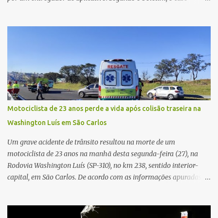
ocorreu por volta das 17h de sexta-feira (31). A mulher afirmou
que o entregador teria acionado o interfone de forma equivocada
e, em seguida, passou a gritar em frente ao prédio, chamando a
atenção de moradores e de pessoas que estavam nas
proximidades. Ainda conforme o registro policial, a vítima relatou
que, ao receber a entrega, voltou a ser ofendida com palavras de
baixo calão e insultos. Ela informou à Polícia Civil que mora
sozinha e que se sentiu ameaçada, coagida e humilhada com a
situação. Fonte: São Carlos Agora
Motociclista de 23 anos perde a vida após colisão traseira na
Washington Luís em São Carlos
Um grave acidente de trânsito resultou na morte de um
motociclista de 23 anos na manhã desta segunda-feira (27), na
Rodovia Washington Luís (SP-310), no km 238, sentido interior-
capital, em São Carlos. De acordo com as informações apuradas no
local, a vítima conduzia uma motocicleta quando acabou colidindo
na traseira de um Jeep Renegade. Segundo relato da condutora do
veículo, o trânsito estava lento e congestionado devido a obras