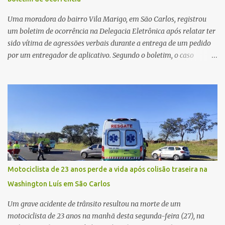
Civil investigará a motivação da briga, a autoria dos disparos e as
circunstâncias do crime. A ocorrência segue em anda...
Uma moradora do bairro Vila Marigo, em São Carlos, registrou
um boletim de ocorrência na Delegacia Eletrônica após relatar ter
sido vítima de agressões verbais durante a entrega de um pedido
por um entregador de aplicativo. Segundo o boletim, o caso
ocorreu por volta das 17h de sexta-feira (31). A mulher afirmou
que o entregador teria acionado o interfone de forma equivocada
e, em seguida, passou a gritar em frente ao prédio, chamando a
atenção de moradores e de pessoas que estavam nas
proximidades. Ainda conforme o registro policial, a vítima relatou
que, ao receber a entrega, voltou a ser ofendida com palavras de
baixo calão e insultos. Ela informou à Polícia Civil que mora
sozinha e que se sentiu ameaçada, coagida e humilhada com a
situação. Fonte: São Carlos Agora
Motociclista de 23 anos perde a vida após colisão traseira na
Washington Luís em São Carlos
Um grave acidente de trânsito resultou na morte de um
motociclista de 23 anos na manhã desta segunda-feira (27), na