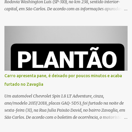
Rodovia Washington Luís (SP-310), no km 238, sentido interior-
capital, em São Carlos. De acordo com as informações apuradas no
local, a vítima conduzia uma motocicleta quando acabou colidindo
na traseira de um Jeep Renegade. Segundo relato da condutora do
veículo, o trânsito estava lento e congestionado devido a obras
realizadas na rodovia, momento em que ocorreu o impacto. Com
a violência da colisão, o motociclista foi arremessado ao solo.
Testemunhas relataram que o capacete teria se desprendido
durante o acidente. O jovem sofreu ferimentos gravíssimos e
morreu ainda no local. Equipes de resgate e de atendimento da
concessionária responsável pela rodovia foram acionadas e
Carro apresenta pane, é deixado por poucos minutos e acaba
realizaram a sinalização da via, além de prestarem socorro à
furtado no Zavaglia
vítima. No entanto, o óbito foi constatado ainda no local do
acidente. A Polícia Militar Rodoviária compareceu para o registro
Um automóvel Chevrolet Spin 1.8 LT Adventure, cinza,
da ocorrência...
ano/modelo 2017/2018, placas GAQ-5D53, foi furtado na noite de
sexta-feira (31), na Rua Julia Paixão David, no bairro Zavaglia, em
São Carlos. De acordo com o boletim de ocorrência, o motorista
seguia pela via quando o veículo apresentou uma pane elétrica no
painel, deixando de funcionar e impossibilitando uma nova