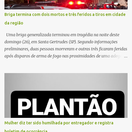
Briga termina com dois mortos e três feridos a tiros em cidade
da região
Uma briga generalizada terminou em tragédia na noite deste
domingo (26), em Santa Gertrudes (SP). Segundo informações
preliminares, duas pessoas morreram e outras três ficaram feridas
após disparos de arma de fogo nas proximidades de uma adega. O
caso aconteceu por volta das 20h40, na região da Avenida João
Vitte. De acordo com as primeiras informações, a confusão teria
começado dentro do estabelecimento e se estendido para a área
externa, quando dois homens armados passaram a efetuar
diversos disparos. Duas vítimas morreram ainda no local. Outras
três pessoas foram baleadas e socorridas. Até o momento, não
foram divulgadas informações oficiais sobre o estado de saúde dos
feridos. Equipes da Polícia Militar de Santa Gertrudes atenderam a
ocorrência e isolaram a área para o trabalho da perícia. Até a
Mulher diz ter sido humilhada por entregador e registra
última atualização, nenhum suspeito havia sido preso. A Polícia
boletim de ocorrência