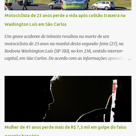
sozinha e que se sentiu ameaçada, coagida e humilhada com a
situação. Fonte: São Carlos Agora
Motociclista de 23 anos perde a vida após colisão traseira na
Washington Luís em São Carlos
Um grave acidente de trânsito resultou na morte de um
motociclista de 23 anos na manhã desta segunda-feira (27), na
Rodovia Washington Luís (SP-310), no km 238, sentido interior-
capital, em São Carlos. De acordo com as informações apuradas no
local, a vítima conduzia uma motocicleta quando acabou colidindo
na traseira de um Jeep Renegade. Segundo relato da condutora do
veículo, o trânsito estava lento e congestionado devido a obras
realizadas na rodovia, momento em que ocorreu o impacto. Com
a violência da colisão, o motociclista foi arremessado ao solo.
Testemunhas relataram que o capacete teria se desprendido
durante o acidente. O jovem sofreu ferimentos gravíssimos e
morreu ainda no local. Equipes de resgate e de atendimento da
concessionária responsável pela rodovia foram acionadas e
Mulher de 41 anos perde mais de R$ 7,5 mil em golpe do falso
realizaram a sinalização da via, além de prestarem socorro à