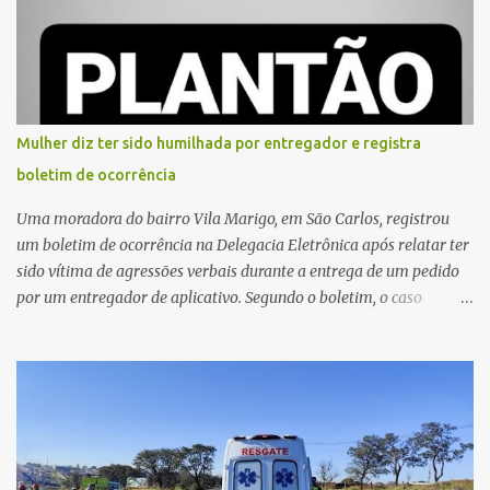
externa, quando dois homens armados passaram a efetuar
diversos disparos. Duas vítimas morreram ainda no local. Outras
três pessoas foram baleadas e socorridas. Até o momento, não
foram divulgadas informações oficiais sobre o estado de saúde dos
feridos. Equipes da Polícia Militar de Santa Gertrudes atenderam a
ocorrência e isolaram a área para o trabalho da perícia. Até a
Mulher diz ter sido humilhada por entregador e registra
última atualização, nenhum suspeito havia sido preso. A Polícia
boletim de ocorrência
Civil investigará a motivação da briga, a autoria dos disparos e as
circunstâncias do crime. A ocorrência segue em anda...
Uma moradora do bairro Vila Marigo, em São Carlos, registrou
um boletim de ocorrência na Delegacia Eletrônica após relatar ter
sido vítima de agressões verbais durante a entrega de um pedido
por um entregador de aplicativo. Segundo o boletim, o caso
ocorreu por volta das 17h de sexta-feira (31). A mulher afirmou
que o entregador teria acionado o interfone de forma equivocada
e, em seguida, passou a gritar em frente ao prédio, chamando a
atenção de moradores e de pessoas que estavam nas
proximidades. Ainda conforme o registro policial, a vítima relatou
que, ao receber a entrega, voltou a ser ofendida com palavras de
baixo calão e insultos. Ela informou à Polícia Civil que mora