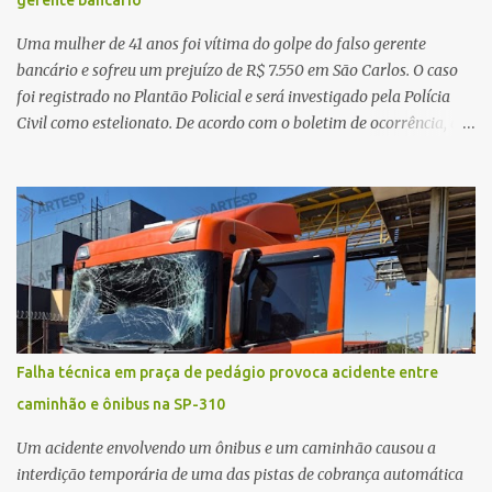
gerente bancário
vítima. No entanto, o óbito foi constatado ainda no local do
acidente. A Polícia Militar Rodoviária compareceu para o registro
Uma mulher de 41 anos foi vítima do golpe do falso gerente
da ocorrência...
bancário e sofreu um prejuízo de R$ 7.550 em São Carlos. O caso
foi registrado no Plantão Policial e será investigado pela Polícia
Civil como estelionato. De acordo com o boletim de ocorrência, a
vítima recebeu contato pelo WhatsApp de um homem que
afirmava ser o novo gerente da conta bancária da empresa. O
suspeito alegou que seria necessário atualizar o cadastro da conta
e passou a orientar a vítima sobre os procedimentos que deveriam
ser realizados. Dias depois, o golpista enviou um documento em
PDF simulando uma comunicação oficial da instituição financeira.
Na sequência, entrou em contato por telefone e encaminhou um
link, orientando a vítima a acessá-lo pelo computador para
concluir a suposta atualização cadastral. Após realizar o
Falha técnica em praça de pedágio provoca acidente entre
procedimento, a conta bancária ficou bloqueada por algumas
caminhão e ônibus na SP-310
horas. Sem conseguir acessar o sistema, a vítima tentou
novamente contato com o suposto gerente, mas não obteve
Um acidente envolvendo um ônibus e um caminhão causou a
resposta. Na segunda-fe...
interdição temporária de uma das pistas de cobrança automática