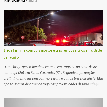
Mais Vistos da Semana
Briga termina com dois mortos e três feridos a tiros em cidade
da região
Uma briga generalizada terminou em tragédia na noite deste
domingo (26), em Santa Gertrudes (SP). Segundo informações
preliminares, duas pessoas morreram e outras três ficaram feridas
após disparos de arma de fogo nas proximidades de uma adega. O
caso aconteceu por volta das 20h40, na região da Avenida João
Vitte. De acordo com as primeiras informações, a confusão teria
começado dentro do estabelecimento e se estendido para a área